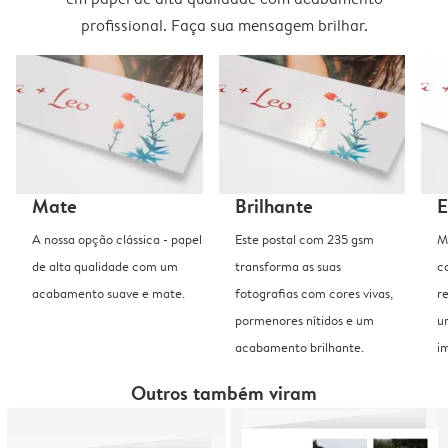
profissional. Faça sua mensagem brilhar.
Mate
Brilhante
E
A nossa opção clássica - papel
Este postal com 235 gsm
M
de alta qualidade com um
transforma as suas
c
acabamento suave e mate.
fotografias com cores vivas,
r
pormenores nítidos e um
u
acabamento brilhante.
i
Outros também viram