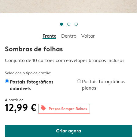
Frente
Dentro
Voltar
Sombras de folhas
Conjunto de 10 cartões com envelopes brancos inclusos
Selecione o tipo de cartão:
Postais fotográficos
Postais fotográficos
planos
dobráveis
A partir de
12,99 €
offers
Preços Sempre Baixos
Criar agora