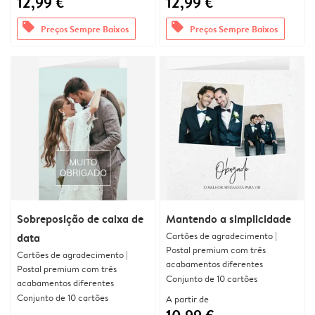
12,99 €
12,99 €
offers
offers
Preços Sempre Baixos
Preços Sempre Baixos
Sobreposição de caixa de
Mantendo a simplicidade
Cartões de agradecimento |
data
Postal premium com três
Cartões de agradecimento |
acabamentos diferentes
Postal premium com três
Conjunto de 10 cartões
acabamentos diferentes
Conjunto de 10 cartões
A partir de