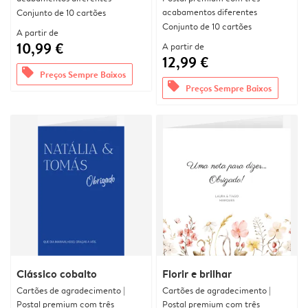
acabamentos diferentes
Conjunto de 10 cartões
Conjunto de 10 cartões
A partir de
10,99 €
A partir de
12,99 €
offers
Preços Sempre Baixos
offers
Preços Sempre Baixos
Clássico cobalto
Florir e brilhar
Cartões de agradecimento |
Cartões de agradecimento |
Postal premium com três
Postal premium com três