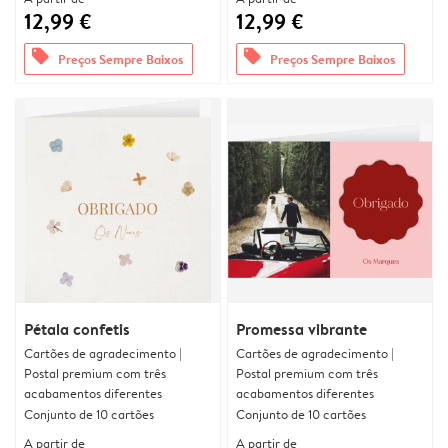
12,99 €
12,99 €
offers
offers
Preços Sempre Baixos
Preços Sempre Baixos
Pétala confetis
Promessa vibrante
Cartões de agradecimento |
Cartões de agradecimento |
Postal premium com três
Postal premium com três
acabamentos diferentes
acabamentos diferentes
Conjunto de 10 cartões
Conjunto de 10 cartões
A partir de
A partir de