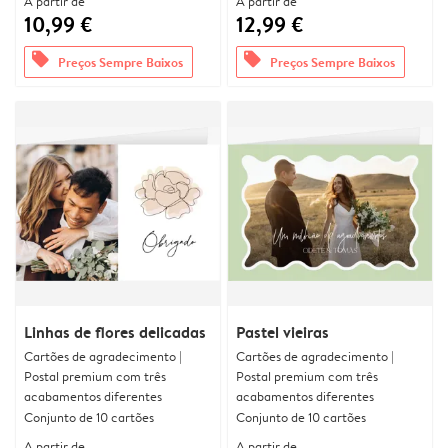
A partir de
A partir de
10,99 €
12,99 €
offers
offers
Preços Sempre Baixos
Preços Sempre Baixos
Linhas de flores delicadas
Pastel vieiras
Cartões de agradecimento |
Cartões de agradecimento |
Postal premium com três
Postal premium com três
acabamentos diferentes
acabamentos diferentes
Conjunto de 10 cartões
Conjunto de 10 cartões
A partir de
A partir de