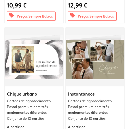
10,99 €
12,99 €
offers
offers
Preços Sempre Baixos
Preços Sempre Baixos
Chique urbano
Instantâneos
Cartões de agradecimento |
Cartões de agradecimento |
Postal premium com três
Postal premium com três
acabamentos diferentes
acabamentos diferentes
Conjunto de 10 cartões
Conjunto de 10 cartões
A partir de
A partir de