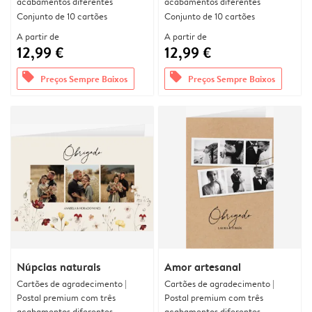
acabamentos diferentes
acabamentos diferentes
Conjunto de 10 cartões
Conjunto de 10 cartões
A partir de
A partir de
12,99 €
12,99 €
offers
offers
Preços Sempre Baixos
Preços Sempre Baixos
Núpcias naturais
Amor artesanal
Cartões de agradecimento |
Cartões de agradecimento |
Postal premium com três
Postal premium com três
acabamentos diferentes
acabamentos diferentes