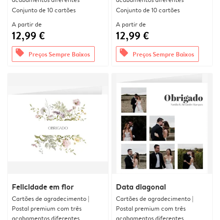
Conjunto de 10 cartões
Conjunto de 10 cartões
A partir de
A partir de
12,99 €
12,99 €
offers
offers
Preços Sempre Baixos
Preços Sempre Baixos
Felicidade em flor
Data diagonal
Cartões de agradecimento |
Cartões de agradecimento |
Postal premium com três
Postal premium com três
acabamentos diferentes
acabamentos diferentes