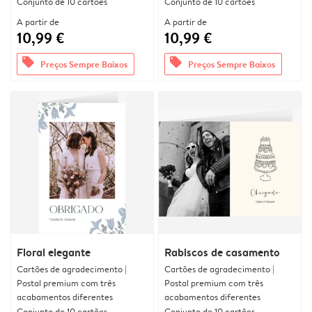
Conjunto de 10 cartões
Conjunto de 10 cartões
A partir de
A partir de
10,99 €
10,99 €
offers
offers
Preços Sempre Baixos
Preços Sempre Baixos
Floral elegante
Rabiscos de casamento
Cartões de agradecimento |
Cartões de agradecimento |
Postal premium com três
Postal premium com três
acabamentos diferentes
acabamentos diferentes
Conjunto de 10 cartões
Conjunto de 10 cartões