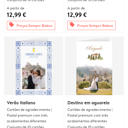
A partir de
A partir de
12,99 €
12,99 €
offers
offers
Preços Sempre Baixos
Preços Sempre Baixos
Verão italiano
Destino em aguarela
Cartões de agradecimento |
Cartões de agradecimento |
Postal premium com três
Postal premium com três
acabamentos diferentes
acabamentos diferentes
Conjunto de 10 cartões
Conjunto de 10 cartões