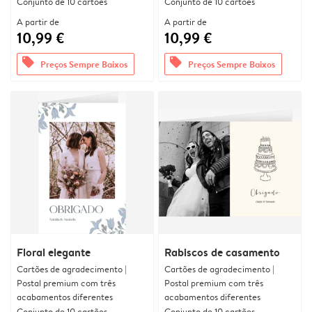
Conjunto de 10 cartões
Conjunto de 10 cartões
A partir de
A partir de
10,99 €
10,99 €
offers
offers
Preços Sempre Baixos
Preços Sempre Baixos
Floral elegante
Rabiscos de casamento
Cartões de agradecimento |
Cartões de agradecimento |
Postal premium com três
Postal premium com três
acabamentos diferentes
acabamentos diferentes
Conjunto de 10 cartões
Conjunto de 10 cartões