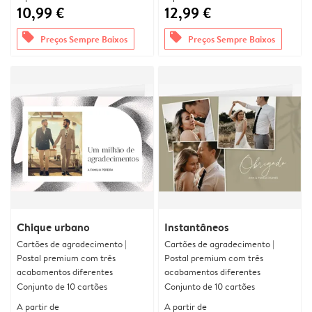
10,99 €
12,99 €
offers
offers
Preços Sempre Baixos
Preços Sempre Baixos
Chique urbano
Instantâneos
Cartões de agradecimento |
Cartões de agradecimento |
Postal premium com três
Postal premium com três
acabamentos diferentes
acabamentos diferentes
Conjunto de 10 cartões
Conjunto de 10 cartões
A partir de
A partir de