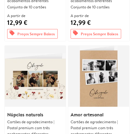
acabamentos diferentes
acabamentos diferentes
Conjunto de 10 cartões
Conjunto de 10 cartões
A partir de
A partir de
12,99 €
12,99 €
offers
offers
Preços Sempre Baixos
Preços Sempre Baixos
Núpcias naturais
Amor artesanal
Cartões de agradecimento |
Cartões de agradecimento |
Postal premium com três
Postal premium com três
acabamentos diferentes
acabamentos diferentes