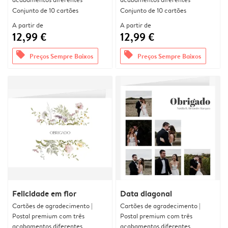
Conjunto de 10 cartões
Conjunto de 10 cartões
A partir de
A partir de
12,99 €
12,99 €
offers
offers
Preços Sempre Baixos
Preços Sempre Baixos
Felicidade em flor
Data diagonal
Cartões de agradecimento |
Cartões de agradecimento |
Postal premium com três
Postal premium com três
acabamentos diferentes
acabamentos diferentes