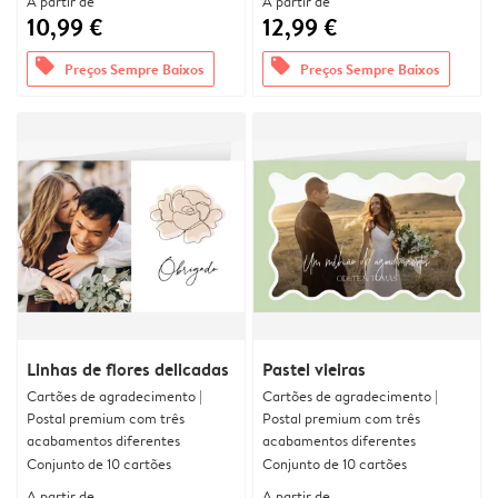
A partir de
A partir de
10,99 €
12,99 €
offers
offers
Preços Sempre Baixos
Preços Sempre Baixos
Linhas de flores delicadas
Pastel vieiras
Cartões de agradecimento |
Cartões de agradecimento |
Postal premium com três
Postal premium com três
acabamentos diferentes
acabamentos diferentes
Conjunto de 10 cartões
Conjunto de 10 cartões
A partir de
A partir de