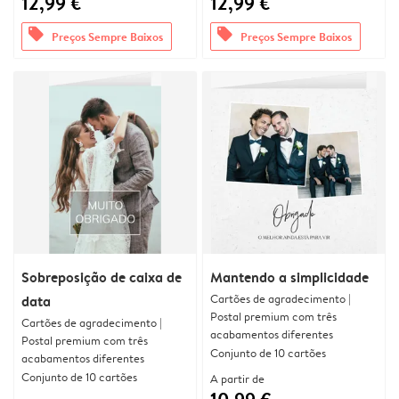
12,99 €
12,99 €
offers
offers
Preços Sempre Baixos
Preços Sempre Baixos
Sobreposição de caixa de
Mantendo a simplicidade
Cartões de agradecimento |
data
Postal premium com três
Cartões de agradecimento |
acabamentos diferentes
Postal premium com três
Conjunto de 10 cartões
acabamentos diferentes
Conjunto de 10 cartões
A partir de