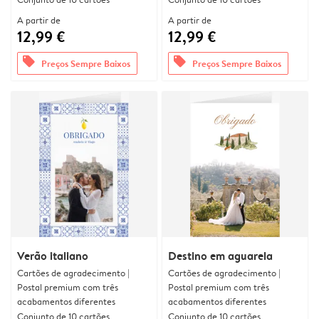
A partir de
A partir de
12,99 €
12,99 €
offers
offers
Preços Sempre Baixos
Preços Sempre Baixos
Verão italiano
Destino em aguarela
Cartões de agradecimento |
Cartões de agradecimento |
Postal premium com três
Postal premium com três
acabamentos diferentes
acabamentos diferentes
Conjunto de 10 cartões
Conjunto de 10 cartões