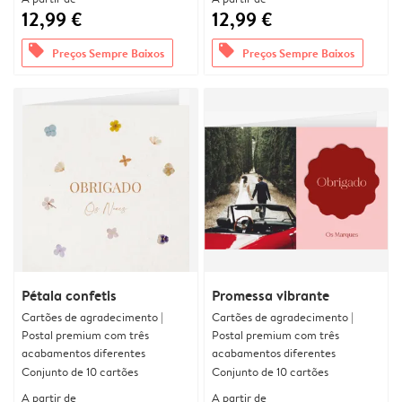
12,99 €
12,99 €
offers
offers
Preços Sempre Baixos
Preços Sempre Baixos
Pétala confetis
Promessa vibrante
Cartões de agradecimento |
Cartões de agradecimento |
Postal premium com três
Postal premium com três
acabamentos diferentes
acabamentos diferentes
Conjunto de 10 cartões
Conjunto de 10 cartões
A partir de
A partir de