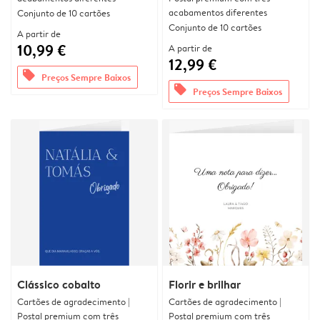
acabamentos diferentes
Conjunto de 10 cartões
Conjunto de 10 cartões
A partir de
10,99 €
A partir de
12,99 €
offers
Preços Sempre Baixos
offers
Preços Sempre Baixos
Clássico cobalto
Florir e brilhar
Cartões de agradecimento |
Cartões de agradecimento |
Postal premium com três
Postal premium com três