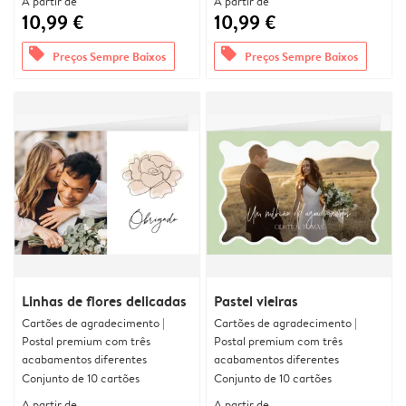
A partir de
A partir de
10,99 €
10,99 €
offers
offers
Preços Sempre Baixos
Preços Sempre Baixos
Linhas de flores delicadas
Pastel vieiras
Cartões de agradecimento |
Cartões de agradecimento |
Postal premium com três
Postal premium com três
acabamentos diferentes
acabamentos diferentes
Conjunto de 10 cartões
Conjunto de 10 cartões
A partir de
A partir de