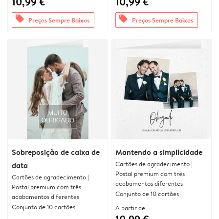
10,99 €
10,99 €
offers
offers
Preços Sempre Baixos
Preços Sempre Baixos
Sobreposição de caixa de
Mantendo a simplicidade
Cartões de agradecimento |
data
Postal premium com três
Cartões de agradecimento |
acabamentos diferentes
Postal premium com três
Conjunto de 10 cartões
acabamentos diferentes
Conjunto de 10 cartões
A partir de