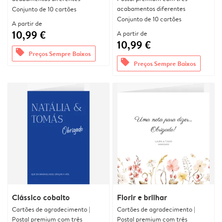
acabamentos diferentes
Conjunto de 10 cartões
Conjunto de 10 cartões
A partir de
10,99 €
A partir de
10,99 €
offers
Preços Sempre Baixos
offers
Preços Sempre Baixos
Clássico cobalto
Florir e brilhar
Cartões de agradecimento |
Cartões de agradecimento |
Postal premium com três
Postal premium com três