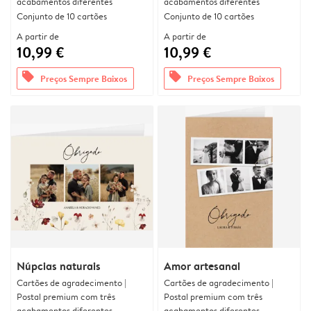
acabamentos diferentes
acabamentos diferentes
Conjunto de 10 cartões
Conjunto de 10 cartões
A partir de
A partir de
10,99 €
10,99 €
offers
offers
Preços Sempre Baixos
Preços Sempre Baixos
Núpcias naturais
Amor artesanal
Cartões de agradecimento |
Cartões de agradecimento |
Postal premium com três
Postal premium com três
acabamentos diferentes
acabamentos diferentes