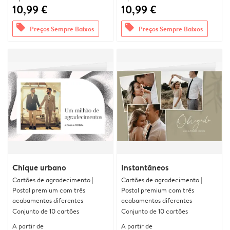
10,99 €
10,99 €
offers
offers
Preços Sempre Baixos
Preços Sempre Baixos
Chique urbano
Instantâneos
Cartões de agradecimento |
Cartões de agradecimento |
Postal premium com três
Postal premium com três
acabamentos diferentes
acabamentos diferentes
Conjunto de 10 cartões
Conjunto de 10 cartões
A partir de
A partir de