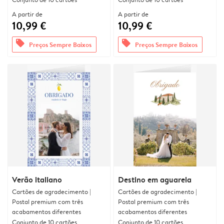
A partir de
A partir de
10,99 €
10,99 €
offers
offers
Preços Sempre Baixos
Preços Sempre Baixos
Verão italiano
Destino em aguarela
Cartões de agradecimento |
Cartões de agradecimento |
Postal premium com três
Postal premium com três
acabamentos diferentes
acabamentos diferentes
Conjunto de 10 cartões
Conjunto de 10 cartões