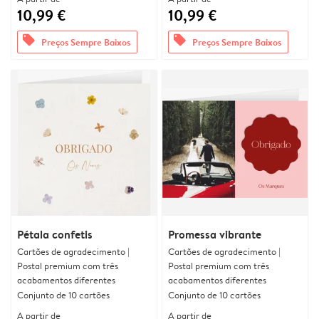
10,99 €
10,99 €
offers
offers
Preços Sempre Baixos
Preços Sempre Baixos
Pétala confetis
Promessa vibrante
Cartões de agradecimento |
Cartões de agradecimento |
Postal premium com três
Postal premium com três
acabamentos diferentes
acabamentos diferentes
Conjunto de 10 cartões
Conjunto de 10 cartões
A partir de
A partir de