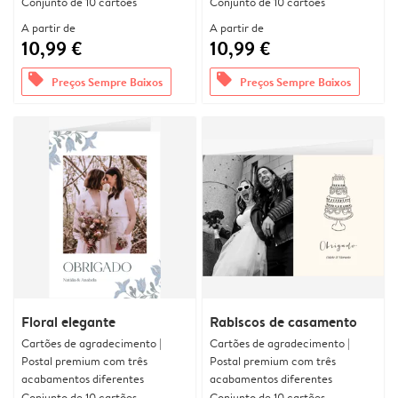
Conjunto de 10 cartões
Conjunto de 10 cartões
A partir de
A partir de
10,99 €
10,99 €
offers
offers
Preços Sempre Baixos
Preços Sempre Baixos
Floral elegante
Rabiscos de casamento
Cartões de agradecimento |
Cartões de agradecimento |
Postal premium com três
Postal premium com três
acabamentos diferentes
acabamentos diferentes
Conjunto de 10 cartões
Conjunto de 10 cartões