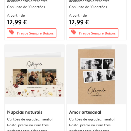
acabamentos diferentes
acabamentos diferentes
Conjunto de 10 cartões
Conjunto de 10 cartões
A partir de
A partir de
12,99 €
12,99 €
offers
offers
Preços Sempre Baixos
Preços Sempre Baixos
Núpcias naturais
Amor artesanal
Cartões de agradecimento |
Cartões de agradecimento |
Postal premium com três
Postal premium com três
acabamentos diferentes
acabamentos diferentes