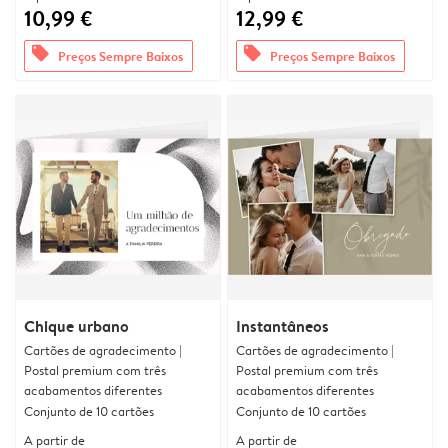
10,99 €
12,99 €
offers
offers
Preços Sempre Baixos
Preços Sempre Baixos
Chique urbano
Instantâneos
Cartões de agradecimento |
Cartões de agradecimento |
Postal premium com três
Postal premium com três
acabamentos diferentes
acabamentos diferentes
Conjunto de 10 cartões
Conjunto de 10 cartões
A partir de
A partir de