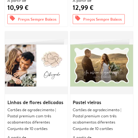
A partir de
A partir de
10,99 €
12,99 €
offers
offers
Preços Sempre Baixos
Preços Sempre Baixos
Linhas de flores delicadas
Pastel vieiras
Cartões de agradecimento |
Cartões de agradecimento |
Postal premium com três
Postal premium com três
acabamentos diferentes
acabamentos diferentes
Conjunto de 10 cartões
Conjunto de 10 cartões
A partir de
A partir de