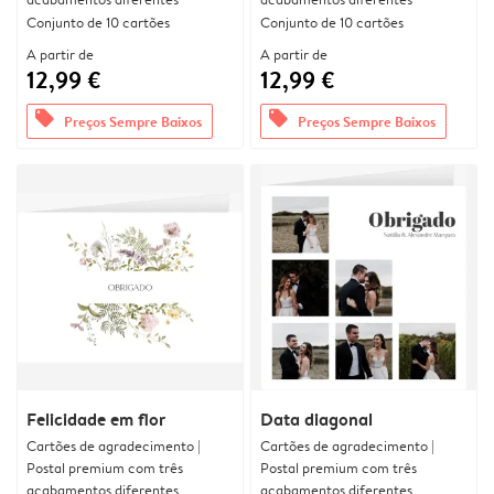
Conjunto de 10 cartões
Conjunto de 10 cartões
A partir de
A partir de
12,99 €
12,99 €
offers
offers
Preços Sempre Baixos
Preços Sempre Baixos
Felicidade em flor
Data diagonal
Cartões de agradecimento |
Cartões de agradecimento |
Postal premium com três
Postal premium com três
acabamentos diferentes
acabamentos diferentes