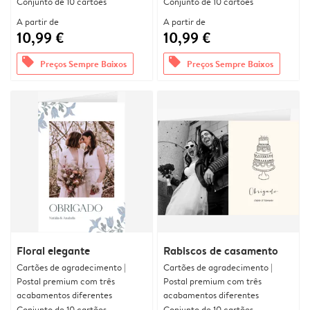
Conjunto de 10 cartões
Conjunto de 10 cartões
A partir de
A partir de
10,99 €
10,99 €
offers
offers
Preços Sempre Baixos
Preços Sempre Baixos
Floral elegante
Rabiscos de casamento
Cartões de agradecimento |
Cartões de agradecimento |
Postal premium com três
Postal premium com três
acabamentos diferentes
acabamentos diferentes
Conjunto de 10 cartões
Conjunto de 10 cartões