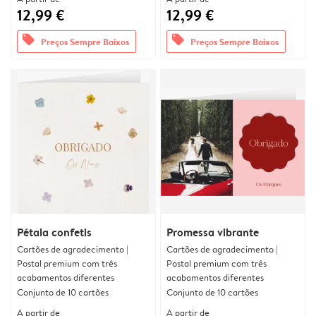
12,99 €
12,99 €
offers
offers
Preços Sempre Baixos
Preços Sempre Baixos
Pétala confetis
Promessa vibrante
Cartões de agradecimento |
Cartões de agradecimento |
Postal premium com três
Postal premium com três
acabamentos diferentes
acabamentos diferentes
Conjunto de 10 cartões
Conjunto de 10 cartões
A partir de
A partir de