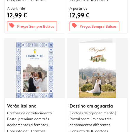
A partir de
A partir de
12,99 €
12,99 €
offers
offers
Preços Sempre Baixos
Preços Sempre Baixos
Verão italiano
Destino em aguarela
Cartões de agradecimento |
Cartões de agradecimento |
Postal premium com três
Postal premium com três
acabamentos diferentes
acabamentos diferentes
Conjunto de 10 cartões
Conjunto de 10 cartões