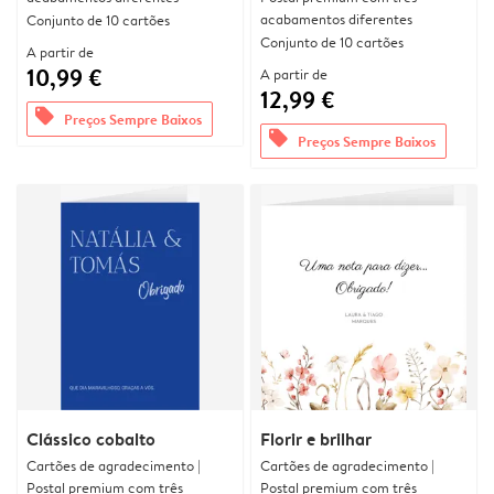
acabamentos diferentes
Conjunto de 10 cartões
Conjunto de 10 cartões
A partir de
10,99 €
A partir de
12,99 €
offers
Preços Sempre Baixos
offers
Preços Sempre Baixos
Clássico cobalto
Florir e brilhar
Cartões de agradecimento |
Cartões de agradecimento |
Postal premium com três
Postal premium com três