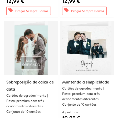
12,99 €
12,99 €
offers
offers
Preços Sempre Baixos
Preços Sempre Baixos
Sobreposição de caixa de
Mantendo a simplicidade
Cartões de agradecimento |
data
Postal premium com três
Cartões de agradecimento |
acabamentos diferentes
Postal premium com três
Conjunto de 10 cartões
acabamentos diferentes
Conjunto de 10 cartões
A partir de