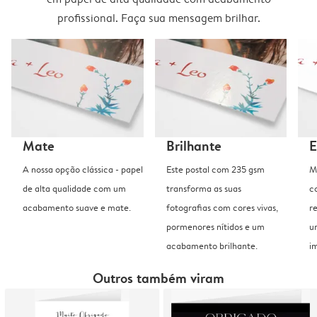
profissional. Faça sua mensagem brilhar.
Mate
Brilhante
E
A nossa opção clássica - papel
Este postal com 235 gsm
M
de alta qualidade com um
transforma as suas
c
acabamento suave e mate.
fotografias com cores vivas,
r
pormenores nítidos e um
u
acabamento brilhante.
i
Outros também viram