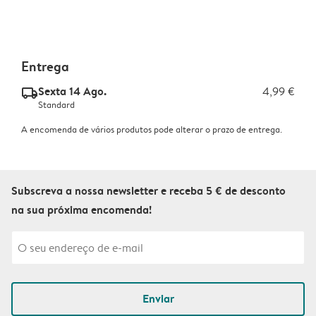
Entrega
Sexta 14 Ago.
4,99 €
delivery_standard_v2
Standard
A encomenda de vários produtos pode alterar o prazo de entrega.
Subscreva a nossa newsletter e receba 5 € de desconto
na sua próxima encomenda!
Enviar