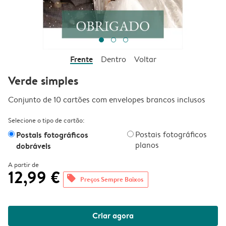
Frente
Dentro
Voltar
Verde simples
Conjunto de 10 cartões com envelopes brancos inclusos
Selecione o tipo de cartão:
Postais fotográficos
Postais fotográficos
planos
dobráveis
A partir de
12,99 €
offers
Preços Sempre Baixos
Criar agora