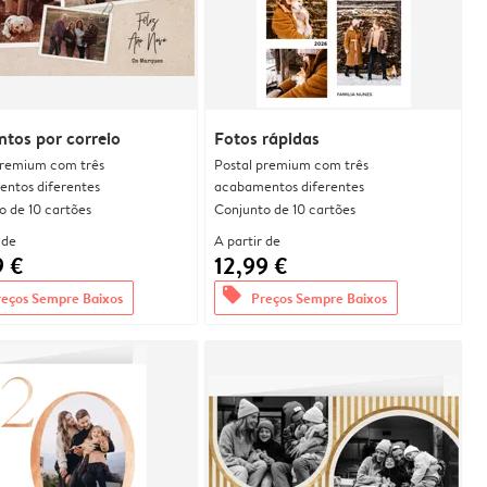
tos por correio
Fotos rápidas
premium com três
Postal premium com três
ntos diferentes
acabamentos diferentes
o de 10 cartões
Conjunto de 10 cartões
 de
A partir de
9 €
12,99 €
offers
reços Sempre Baixos
Preços Sempre Baixos