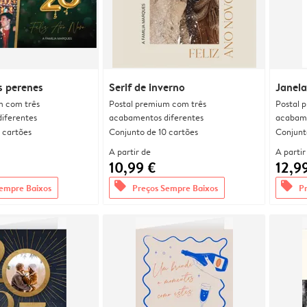
s perenes
Serif de inverno
Janela
m com três
Postal premium com três
Postal 
iferentes
acabamentos diferentes
acabame
 cartões
Conjunto de 10 cartões
Conjunt
A partir de
A partir
10,99 €
12,9
offers
offers
empre Baixos
Preços Sempre Baixos
P