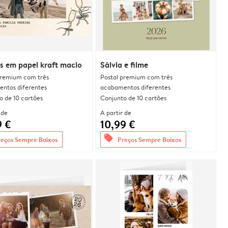
s em papel kraft macio
Sálvia e filme
premium com três
Postal premium com três
ntos diferentes
acabamentos diferentes
o de 10 cartões
Conjunto de 10 cartões
 de
A partir de
9 €
10,99 €
offers
reços Sempre Baixos
Preços Sempre Baixos