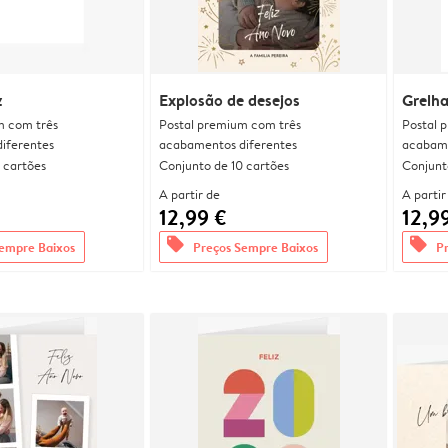
z
Explosão de desejos
Grelha
m com três
Postal premium com três
Postal 
iferentes
acabamentos diferentes
acabame
 cartões
Conjunto de 10 cartões
Conjunt
A partir de
A partir
12,99 €
12,9
offers
offers
empre Baixos
Preços Sempre Baixos
P