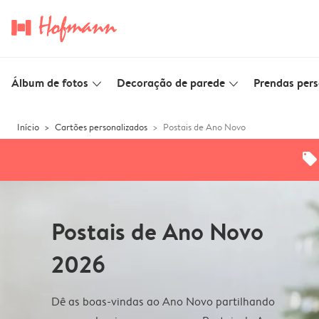
Álbum de fotos
Decoração de parede
Prendas pers
slim_arrow_down
slim_arrow_down
Início
Cartões personalizados
Postais de Ano Novo
offers
Postais de Ano Novo
2026
Dê as boas-vindas ao Ano Novo partilhando