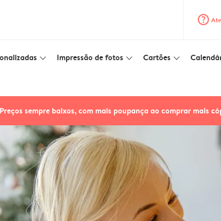
question_mark_circle
Ate
onalizadas
Impressão de fotos
Cartões
Calendár
slim_arrow_down
slim_arrow_down
slim_arrow_down
Preços sempre baixos, com mais poupança ao comprar mais có