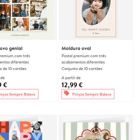
ovo genial
Moldura oval
premium com três
Postal premium com três
ntos diferentes
acabamentos diferentes
o de 10 cartões
Conjunto de 10 cartões
 de
A partir de
9 €
12,99 €
offers
reços Sempre Baixos
Preços Sempre Baixos