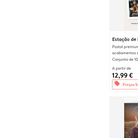
Estação de 
Postal premiu
acabamentos d
Conjunto de 10
A partir de
12,99 €
offers
Preços S