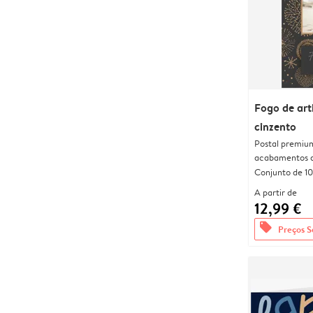
Fogo de arti
cinzento
Postal premiu
acabamentos d
Conjunto de 10
A partir de
12,99 €
offers
Preços S