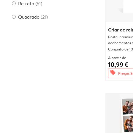
Retrato
(61)
Quadrado
(21)
Criar de rai
Postal premiu
acabamentos d
Conjunto de 10
A partir de
10,99 €
offers
Preços S