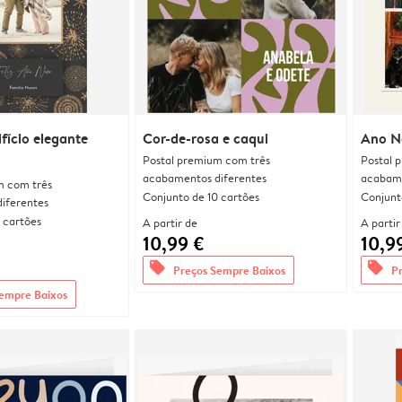
fício elegante
Cor-de-rosa e caqui
Ano N
Postal premium com três
Postal 
acabamentos diferentes
acabame
m com três
Conjunto de 10 cartões
Conjunt
iferentes
 cartões
A partir de
A partir
10,99 €
10,9
offers
offers
Preços Sempre Baixos
P
empre Baixos