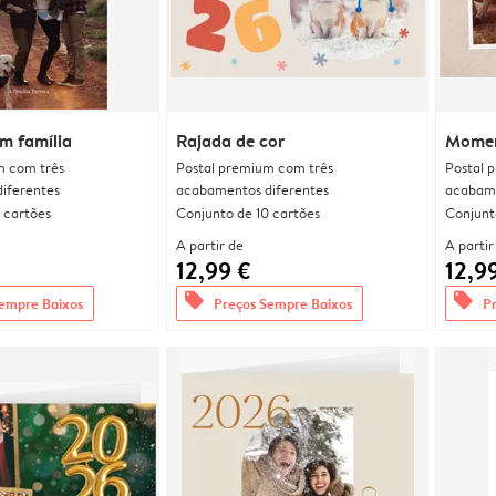
m família
Rajada de cor
Momen
m com três
Postal premium com três
Postal 
iferentes
acabamentos diferentes
acabame
 cartões
Conjunto de 10 cartões
Conjunt
A partir de
A partir
12,99 €
12,9
offers
offers
empre Baixos
Preços Sempre Baixos
P