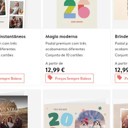
instantâneos
Magia moderna
Brinde
m com três
Postal premium com três
Postal 
iferentes
acabamentos diferentes
acabame
 cartões
Conjunto de 10 cartões
Conjunt
A partir de
A partir
12,99 €
12,9
offers
offers
empre Baixos
Preços Sempre Baixos
P