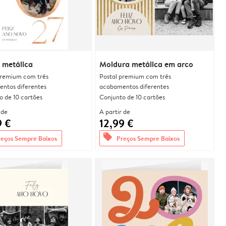
 metálica
Moldura metálica em arco
premium com três
Postal premium com três
ntos diferentes
acabamentos diferentes
o de 10 cartões
Conjunto de 10 cartões
 de
A partir de
9 €
12,99 €
offers
reços Sempre Baixos
Preços Sempre Baixos