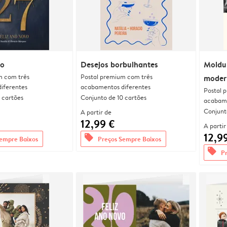
do
Desejos borbulhantes
Moldu
m com três
Postal premium com três
moder
iferentes
acabamentos diferentes
Postal 
 cartões
Conjunto de 10 cartões
acabame
Conjunt
A partir de
12,99 €
A partir
12,9
offers
empre Baixos
Preços Sempre Baixos
offers
P