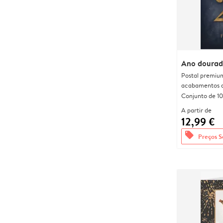
Ano doura
Postal premiu
acabamentos d
Conjunto de 10
A partir de
12,99 €
offers
Preços S