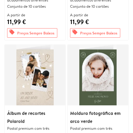
acabamentos diferentes
acabamentos diferentes
Conjunto de 10 cartões
Conjunto de 10 cartões
A partir de
A partir de
11,99 €
11,99 €
offers
offers
Preços Sempre Baixos
Preços Sempre Baixos
Álbum de recortes
Moldura fotográfica em
Polaroid
arco verde
Postal premium com três
Postal premium com três