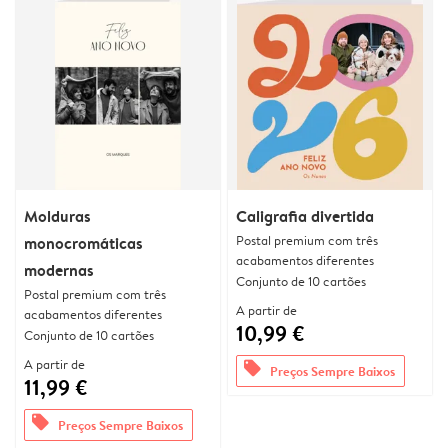
Molduras
Caligrafia divertida
Postal premium com três
monocromáticas
acabamentos diferentes
modernas
Conjunto de 10 cartões
Postal premium com três
A partir de
acabamentos diferentes
10,99 €
Conjunto de 10 cartões
A partir de
offers
Preços Sempre Baixos
11,99 €
offers
Preços Sempre Baixos