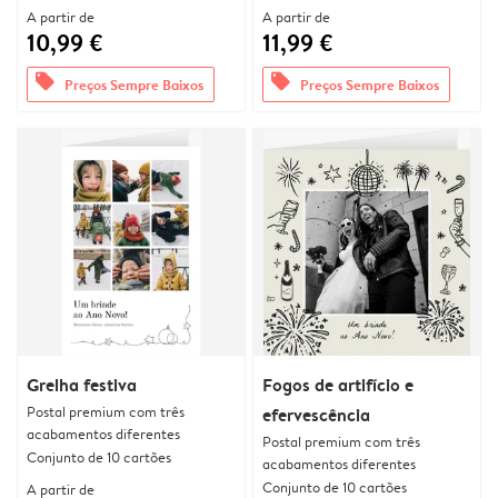
A partir de
A partir de
10,99 €
11,99 €
offers
offers
Preços Sempre Baixos
Preços Sempre Baixos
Grelha festiva
Fogos de artifício e
Postal premium com três
efervescência
acabamentos diferentes
Postal premium com três
Conjunto de 10 cartões
acabamentos diferentes
Conjunto de 10 cartões
A partir de