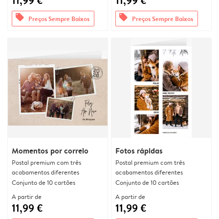
11,99 €
11,99 €
offers
offers
Preços Sempre Baixos
Preços Sempre Baixos
Momentos por correio
Fotos rápidas
Postal premium com três
Postal premium com três
acabamentos diferentes
acabamentos diferentes
Conjunto de 10 cartões
Conjunto de 10 cartões
A partir de
A partir de
11,99 €
11,99 €