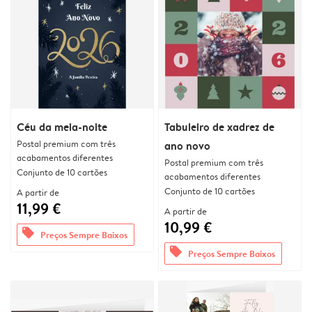
Céu da meia-noite
Tabuleiro de xadrez de
Postal premium com três
ano novo
acabamentos diferentes
Postal premium com três
Conjunto de 10 cartões
acabamentos diferentes
Conjunto de 10 cartões
A partir de
11,99 €
A partir de
10,99 €
offers
Preços Sempre Baixos
offers
Preços Sempre Baixos