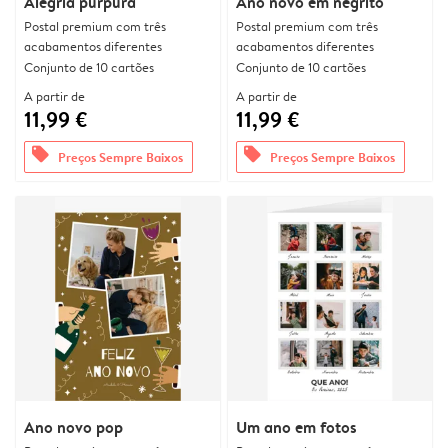
Alegria púrpura
Ano novo em negrito
Postal premium com três
Postal premium com três
acabamentos diferentes
acabamentos diferentes
Conjunto de 10 cartões
Conjunto de 10 cartões
A partir de
A partir de
11,99 €
11,99 €
offers
offers
Preços Sempre Baixos
Preços Sempre Baixos
Ano novo pop
Um ano em fotos