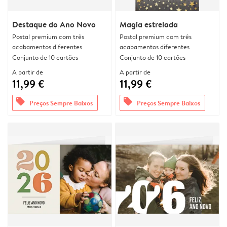
Destaque do Ano Novo
Magia estrelada
Postal premium com três
Postal premium com três
acabamentos diferentes
acabamentos diferentes
Conjunto de 10 cartões
Conjunto de 10 cartões
A partir de
A partir de
11,99 €
11,99 €
offers
offers
Preços Sempre Baixos
Preços Sempre Baixos