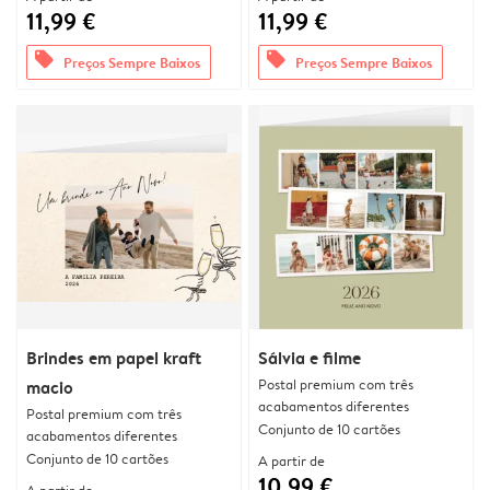
11,99 €
11,99 €
offers
offers
Preços Sempre Baixos
Preços Sempre Baixos
Brindes em papel kraft
Sálvia e filme
Postal premium com três
macio
acabamentos diferentes
Postal premium com três
Conjunto de 10 cartões
acabamentos diferentes
Conjunto de 10 cartões
A partir de
10,99 €