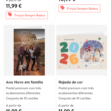
A partir de
11,99 €
offers
Preços Sempre Baixos
offers
Preços Sempre Baixos
Ano Novo em família
Rajada de cor
Postal premium com três
Postal premium com três
acabamentos diferentes
acabamentos diferentes
Conjunto de 10 cartões
Conjunto de 10 cartões
A partir de
A partir de