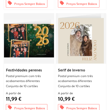
offers
offers
Preços Sempre Baixos
Preços Sempre Baixos
Festividades perenes
Serif de inverno
Postal premium com três
Postal premium com três
acabamentos diferentes
acabamentos diferentes
Conjunto de 10 cartões
Conjunto de 10 cartões
A partir de
A partir de
11,99 €
10,99 €
offers
offers
Preços Sempre Baixos
Preços Sempre Baixos