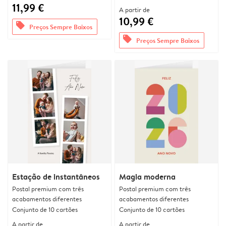
11,99 €
A partir de
10,99 €
offers
Preços Sempre Baixos
offers
Preços Sempre Baixos
Estação de instantâneos
Magia moderna
Postal premium com três
Postal premium com três
acabamentos diferentes
acabamentos diferentes
Conjunto de 10 cartões
Conjunto de 10 cartões
A partir de
A partir de