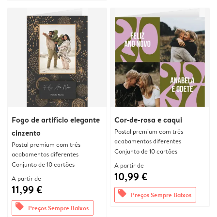
Fogo de artifício elegante
Cor-de-rosa e caqui
Postal premium com três
cinzento
acabamentos diferentes
Postal premium com três
Conjunto de 10 cartões
acabamentos diferentes
Conjunto de 10 cartões
A partir de
10,99 €
A partir de
11,99 €
offers
Preços Sempre Baixos
offers
Preços Sempre Baixos