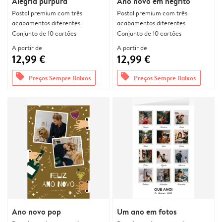
Alegria púrpura
Ano novo em negrito
Postal premium com três
Postal premium com três
acabamentos diferentes
acabamentos diferentes
Conjunto de 10 cartões
Conjunto de 10 cartões
A partir de
A partir de
12,99 €
12,99 €
offers
offers
Preços Sempre Baixos
Preços Sempre Baixos
Ano novo pop
Um ano em fotos