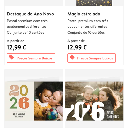
Destaque do Ano Novo
Magia estrelada
Postal premium com três
Postal premium com três
acabamentos diferentes
acabamentos diferentes
Conjunto de 10 cartões
Conjunto de 10 cartões
A partir de
A partir de
12,99 €
12,99 €
offers
offers
Preços Sempre Baixos
Preços Sempre Baixos