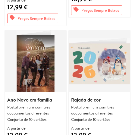
A partir de
12,99 €
offers
Preços Sempre Baixos
offers
Preços Sempre Baixos
Ano Novo em família
Rajada de cor
Postal premium com três
Postal premium com três
acabamentos diferentes
acabamentos diferentes
Conjunto de 10 cartões
Conjunto de 10 cartões
A partir de
A partir de