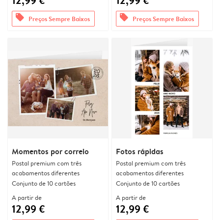
12,99 €
12,99 €
offers
offers
Preços Sempre Baixos
Preços Sempre Baixos
Momentos por correio
Fotos rápidas
Postal premium com três
Postal premium com três
acabamentos diferentes
acabamentos diferentes
Conjunto de 10 cartões
Conjunto de 10 cartões
A partir de
A partir de
12,99 €
12,99 €