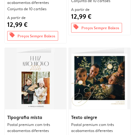
Conjunto de 10 cartões
acabamentos diferentes
Conjunto de 10 cartões
A partir de
12,99 €
A partir de
12,99 €
offers
Preços Sempre Baixos
offers
Preços Sempre Baixos
Tipografia mista
Texto alegre
Postal premium com três
Postal premium com três
acabamentos diferentes
acabamentos diferentes