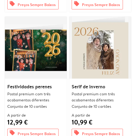
offers
offers
Preços Sempre Baixos
Preços Sempre Baixos
Festividades perenes
Serif de inverno
Postal premium com três
Postal premium com três
acabamentos diferentes
acabamentos diferentes
Conjunto de 10 cartões
Conjunto de 10 cartões
A partir de
A partir de
12,99 €
10,99 €
offers
offers
Preços Sempre Baixos
Preços Sempre Baixos