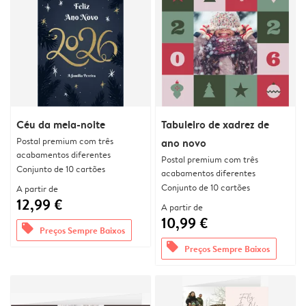
Céu da meia-noite
Tabuleiro de xadrez de
Postal premium com três
ano novo
acabamentos diferentes
Postal premium com três
Conjunto de 10 cartões
acabamentos diferentes
Conjunto de 10 cartões
A partir de
12,99 €
A partir de
10,99 €
offers
Preços Sempre Baixos
offers
Preços Sempre Baixos