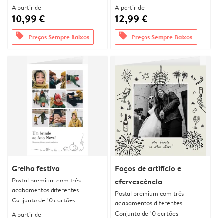
A partir de
A partir de
10,99 €
12,99 €
offers
offers
Preços Sempre Baixos
Preços Sempre Baixos
Grelha festiva
Fogos de artifício e
Postal premium com três
efervescência
acabamentos diferentes
Postal premium com três
Conjunto de 10 cartões
acabamentos diferentes
Conjunto de 10 cartões
A partir de