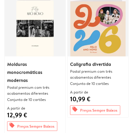
Molduras
Caligrafia divertida
Postal premium com três
monocromáticas
acabamentos diferentes
modernas
Conjunto de 10 cartões
Postal premium com três
A partir de
acabamentos diferentes
10,99 €
Conjunto de 10 cartões
A partir de
offers
Preços Sempre Baixos
12,99 €
offers
Preços Sempre Baixos