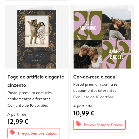
Fogo de artifício elegante
Cor-de-rosa e caqui
Postal premium com três
cinzento
acabamentos diferentes
Postal premium com três
Conjunto de 10 cartões
acabamentos diferentes
Conjunto de 10 cartões
A partir de
10,99 €
A partir de
12,99 €
offers
Preços Sempre Baixos
offers
Preços Sempre Baixos