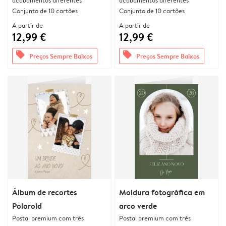
acabamentos diferentes
acabamentos diferentes
Conjunto de 10 cartões
Conjunto de 10 cartões
A partir de
A partir de
12,99 €
12,99 €
offers
offers
Preços Sempre Baixos
Preços Sempre Baixos
Álbum de recortes
Moldura fotográfica em
Polaroid
arco verde
Postal premium com três
Postal premium com três