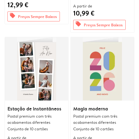
12,99 €
A partir de
10,99 €
offers
Preços Sempre Baixos
offers
Preços Sempre Baixos
Estação de instantâneos
Magia moderna
Postal premium com três
Postal premium com três
acabamentos diferentes
acabamentos diferentes
Conjunto de 10 cartões
Conjunto de 10 cartões
A partir de
A partir de