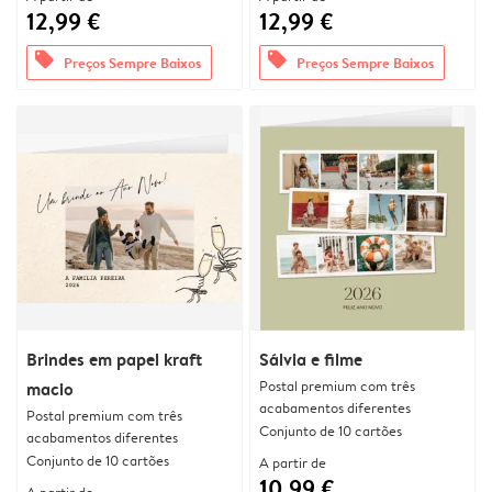
12,99 €
12,99 €
offers
offers
Preços Sempre Baixos
Preços Sempre Baixos
Brindes em papel kraft
Sálvia e filme
Postal premium com três
macio
acabamentos diferentes
Postal premium com três
Conjunto de 10 cartões
acabamentos diferentes
Conjunto de 10 cartões
A partir de
10,99 €