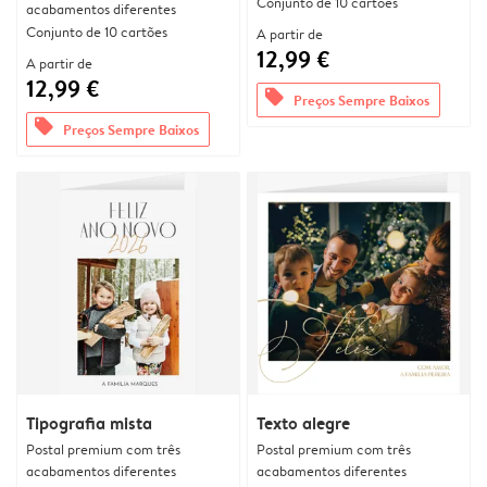
Conjunto de 10 cartões
acabamentos diferentes
Conjunto de 10 cartões
A partir de
12,99 €
A partir de
12,99 €
offers
Preços Sempre Baixos
offers
Preços Sempre Baixos
Tipografia mista
Texto alegre
Postal premium com três
Postal premium com três
acabamentos diferentes
acabamentos diferentes