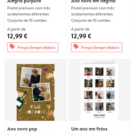
Alegria púrpura
Ano novo em negrito
Postal premium com três
Postal premium com três
acabamentos diferentes
acabamentos diferentes
Conjunto de 10 cartões
Conjunto de 10 cartões
A partir de
A partir de
12,99 €
12,99 €
offers
offers
Preços Sempre Baixos
Preços Sempre Baixos
Ano novo pop
Um ano em fotos