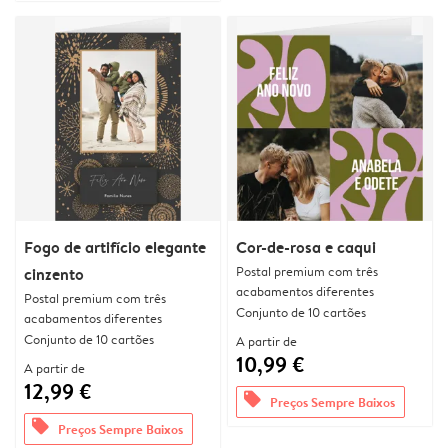
Fogo de artifício elegante
Cor-de-rosa e caqui
Postal premium com três
cinzento
acabamentos diferentes
Postal premium com três
Conjunto de 10 cartões
acabamentos diferentes
Conjunto de 10 cartões
A partir de
10,99 €
A partir de
12,99 €
offers
Preços Sempre Baixos
offers
Preços Sempre Baixos