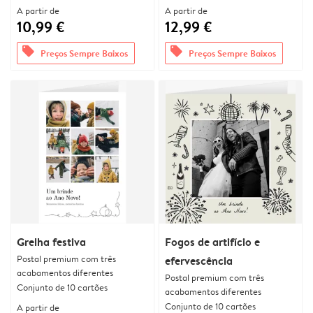
A partir de
A partir de
10,99 €
12,99 €
offers
offers
Preços Sempre Baixos
Preços Sempre Baixos
Grelha festiva
Fogos de artifício e
Postal premium com três
efervescência
acabamentos diferentes
Postal premium com três
Conjunto de 10 cartões
acabamentos diferentes
Conjunto de 10 cartões
A partir de