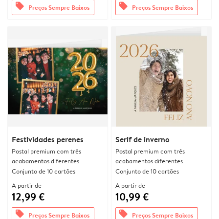
offers
offers
Preços Sempre Baixos
Preços Sempre Baixos
Festividades perenes
Serif de inverno
Postal premium com três
Postal premium com três
acabamentos diferentes
acabamentos diferentes
Conjunto de 10 cartões
Conjunto de 10 cartões
A partir de
A partir de
12,99 €
10,99 €
offers
offers
Preços Sempre Baixos
Preços Sempre Baixos