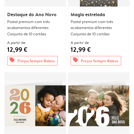
Destaque do Ano Novo
Magia estrelada
Postal premium com três
Postal premium com três
acabamentos diferentes
acabamentos diferentes
Conjunto de 10 cartões
Conjunto de 10 cartões
A partir de
A partir de
12,99 €
12,99 €
offers
offers
Preços Sempre Baixos
Preços Sempre Baixos