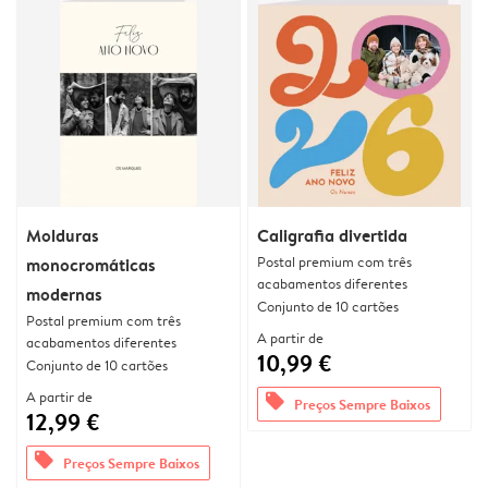
Molduras
Caligrafia divertida
Postal premium com três
monocromáticas
acabamentos diferentes
modernas
Conjunto de 10 cartões
Postal premium com três
A partir de
acabamentos diferentes
10,99 €
Conjunto de 10 cartões
A partir de
offers
Preços Sempre Baixos
12,99 €
offers
Preços Sempre Baixos