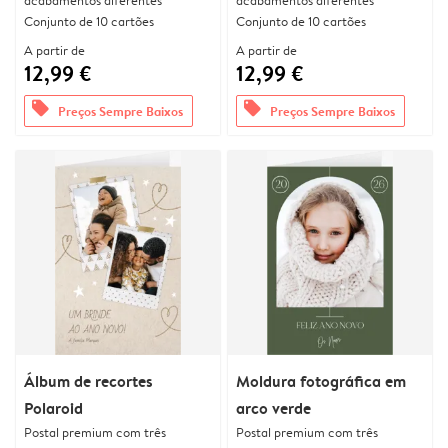
acabamentos diferentes
acabamentos diferentes
Conjunto de 10 cartões
Conjunto de 10 cartões
A partir de
A partir de
12,99 €
12,99 €
offers
offers
Preços Sempre Baixos
Preços Sempre Baixos
Álbum de recortes
Moldura fotográfica em
Polaroid
arco verde
Postal premium com três
Postal premium com três