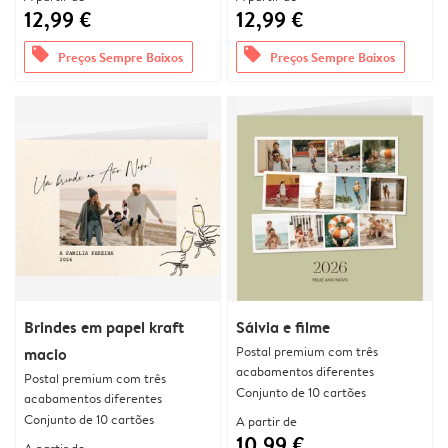
12,99 €
12,99 €
offers
offers
Preços Sempre Baixos
Preços Sempre Baixos
Brindes em papel kraft
Sálvia e filme
Postal premium com três
macio
acabamentos diferentes
Postal premium com três
Conjunto de 10 cartões
acabamentos diferentes
Conjunto de 10 cartões
A partir de
10,99 €