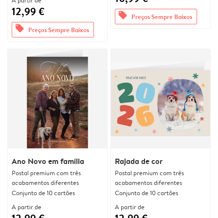
A partir de
12,99 €
offers
Preços Sempre Baixos
offers
Preços Sempre Baixos
Ano Novo em família
Rajada de cor
Postal premium com três
Postal premium com três
acabamentos diferentes
acabamentos diferentes
Conjunto de 10 cartões
Conjunto de 10 cartões
A partir de
A partir de