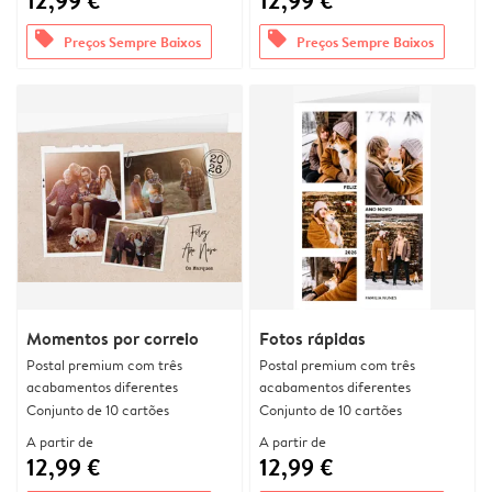
12,99 €
12,99 €
offers
offers
Preços Sempre Baixos
Preços Sempre Baixos
Momentos por correio
Fotos rápidas
Postal premium com três
Postal premium com três
acabamentos diferentes
acabamentos diferentes
Conjunto de 10 cartões
Conjunto de 10 cartões
A partir de
A partir de
12,99 €
12,99 €