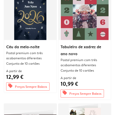
Céu da meia-noite
Tabuleiro de xadrez de
Postal premium com três
ano novo
acabamentos diferentes
Postal premium com três
Conjunto de 10 cartões
acabamentos diferentes
Conjunto de 10 cartões
A partir de
12,99 €
A partir de
10,99 €
offers
Preços Sempre Baixos
offers
Preços Sempre Baixos