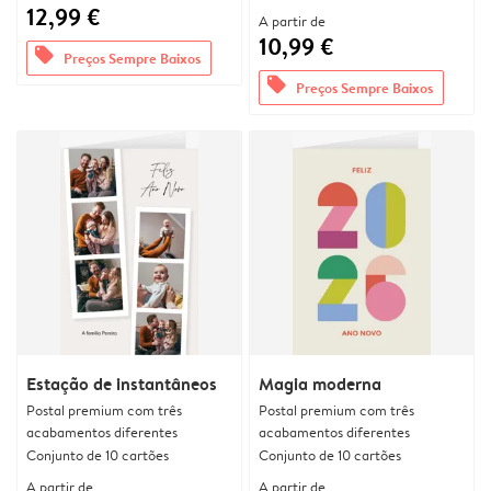
12,99 €
A partir de
10,99 €
offers
Preços Sempre Baixos
offers
Preços Sempre Baixos
Estação de instantâneos
Magia moderna
Postal premium com três
Postal premium com três
acabamentos diferentes
acabamentos diferentes
Conjunto de 10 cartões
Conjunto de 10 cartões
A partir de
A partir de