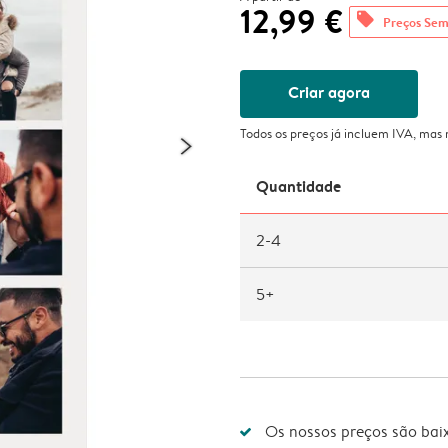
12,99 €
offers
Preços Sem
Criar agora
Todos os preços já incluem IVA, mas
Quantidade
2-4
5+
Os nossos preços são bai