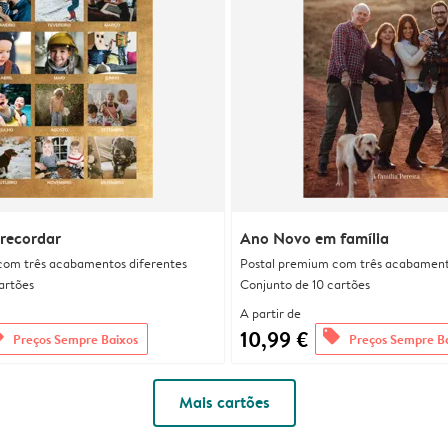
recordar
Ano Novo em família
com três acabamentos diferentes
Postal premium com três acabament
artões
Conjunto de 10 cartões
A partir de
10,99 €
rs
offers
Preços Sempre Baixos
Preços Sempre B
Mais cartões