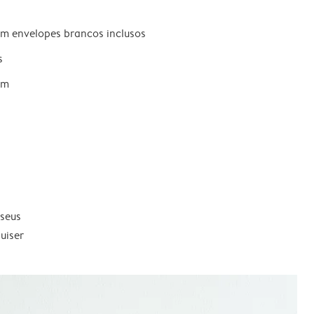
om envelopes brancos inclusos
s
um
 seus
uiser