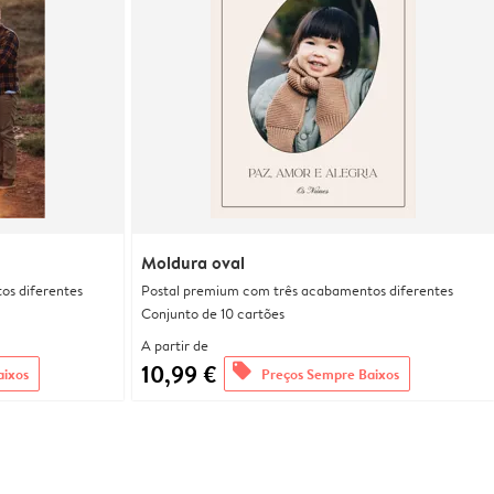
Moldura oval
os diferentes
Postal premium com três acabamentos diferentes
Conjunto de 10 cartões
A partir de
10,99 €
offers
aixos
Preços Sempre Baixos