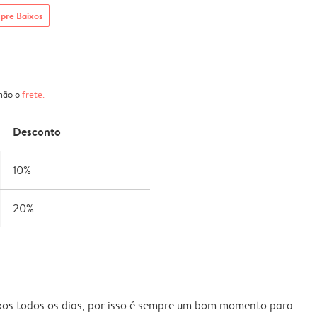
pre Baixos
 não o
frete
.
Desconto
10%
20%
xos todos os dias, por isso é sempre um bom momento para