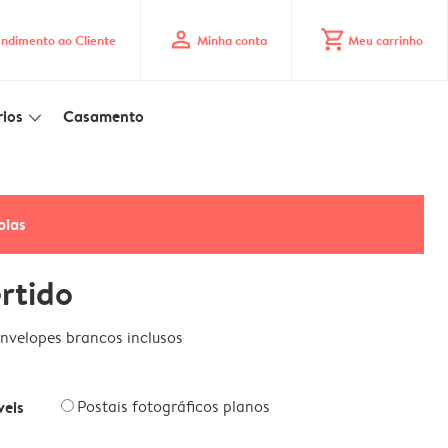
profile
shopping_cart
ndimento ao Cliente
Minha conta
Meu carrinho
ios
Casamento
slim_arrow_down
pias
rtido
nvelopes brancos inclusos
veis
Postais fotográficos planos