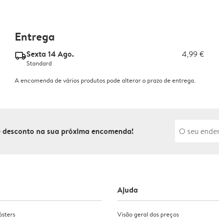
Entrega
Sexta 14 Ago.
4,99 €
delivery_standard_v2
Standard
A encomenda de vários produtos pode alterar o prazo de entrega.
de desconto na sua próxima encomenda!
Ajuda
ósters
Visão geral dos preços