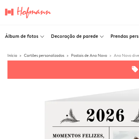
Álbum de fotos
Decoração de parede
Prendas pers
slim_arrow_down
slim_arrow_down
Início
Cartões personalizados
Postais de Ano Novo
Ano Novo dive
offers