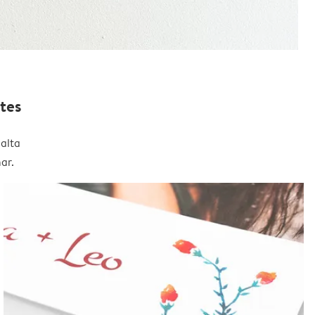
tes
alta
ar.