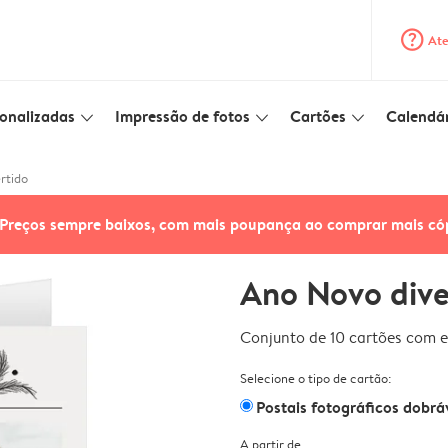
question_mark_circle
Ate
onalizadas
Impressão de fotos
Cartões
Calendár
slim_arrow_down
slim_arrow_down
slim_arrow_down
rtido
Preços sempre baixos, com mais poupança ao comprar mais có
Ano Novo dive
Conjunto de 10 cartões com e
Selecione o tipo de cartão:
Postais fotográficos dobrá
A partir de