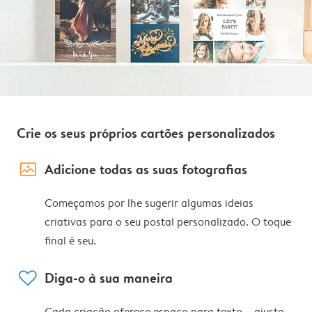
Crie os seus próprios cartões personalizados
image_placeholder
Adicione todas as suas fotografias
Começamos por lhe sugerir algumas ideias
criativas para o seu postal personalizado. O toque
final é seu.
heart
Diga-o à sua maneira
Cada criação oferece espaço para texto – ajuste,