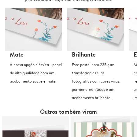
Mate
Brilhante
E
A nossa opção clássica - papel
Este postal com 235 gsm
M
de alta qualidade com um
transforma as suas
c
acabamento suave e mate.
fotografias com cores vivas,
r
pormenores nítidos e um
u
acabamento brilhante.
i
Outros também viram