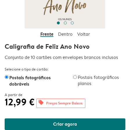
Frente
Dentro
Voltar
Caligrafia de Feliz Ano Novo
Conjunto de 10 cartões com envelopes brancos inclusos
Selecione o tipo de cartão:
Postais fotográficos
Postais fotográficos
planos
dobráveis
A partir de
12,99 €
offers
Preços Sempre Baixos
Criar agora