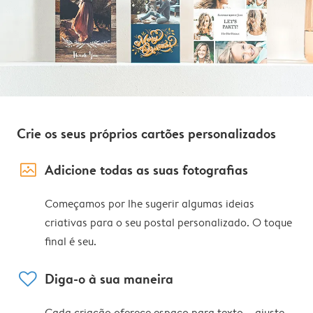
Crie os seus próprios cartões personalizados
image_placeholder
Adicione todas as suas fotografias
Começamos por lhe sugerir algumas ideias
criativas para o seu postal personalizado. O toque
final é seu.
heart
Diga-o à sua maneira
Cada criação oferece espaço para texto – ajuste,