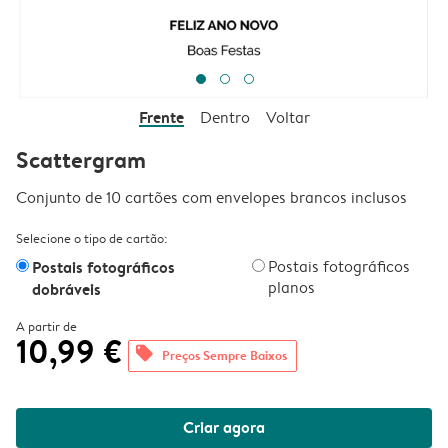
Frente
Dentro
Voltar
Scattergram
Conjunto de 10 cartões com envelopes brancos inclusos
Selecione o tipo de cartão:
Postais fotográficos
Postais fotográficos
planos
dobráveis
A partir de
10,99 €
offers
Preços Sempre Baixos
Criar agora