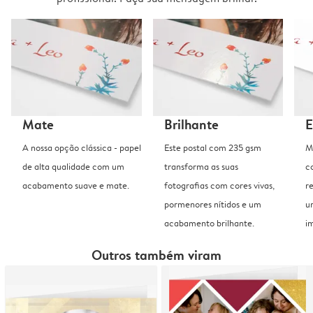
Mate
Brilhante
E
A nossa opção clássica - papel
Este postal com 235 gsm
M
de alta qualidade com um
transforma as suas
c
acabamento suave e mate.
fotografias com cores vivas,
r
pormenores nítidos e um
u
acabamento brilhante.
i
Outros também viram