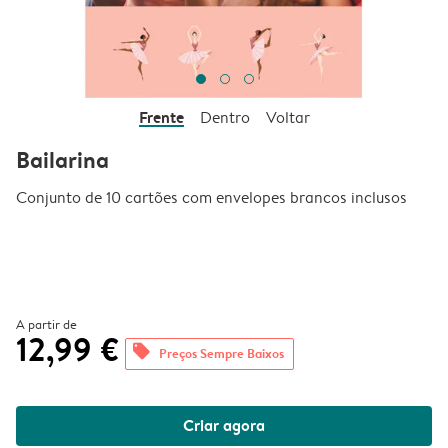
Frente
Dentro
Voltar
Bailarina
Conjunto de 10 cartões com envelopes brancos inclusos
A partir de
12,99 €
offers
Preços Sempre Baixos
Criar agora