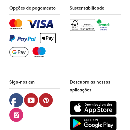
Opções de pagamento
Sustentabilidade
Siga-nos em
Descubra as nossas
aplicações
facebook
youtube
pinterest
instagram