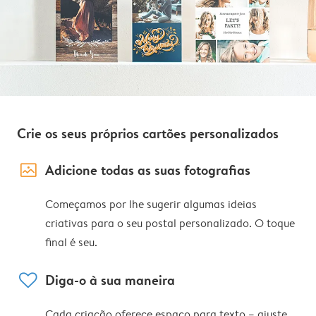
Crie os seus próprios cartões personalizados
image_placeholder
Adicione todas as suas fotografias
Começamos por lhe sugerir algumas ideias
criativas para o seu postal personalizado. O toque
final é seu.
heart
Diga-o à sua maneira
Cada criação oferece espaço para texto – ajuste,