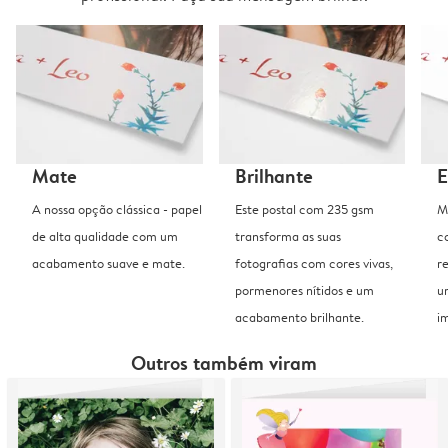
Mate
Brilhante
E
A nossa opção clássica - papel
Este postal com 235 gsm
M
de alta qualidade com um
transforma as suas
c
acabamento suave e mate.
fotografias com cores vivas,
r
pormenores nítidos e um
u
acabamento brilhante.
i
Outros também viram