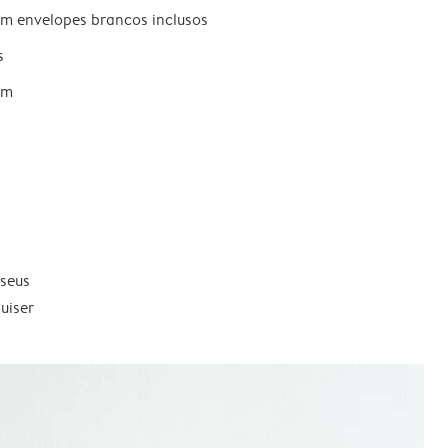
om envelopes brancos inclusos
s
um
 seus
uiser