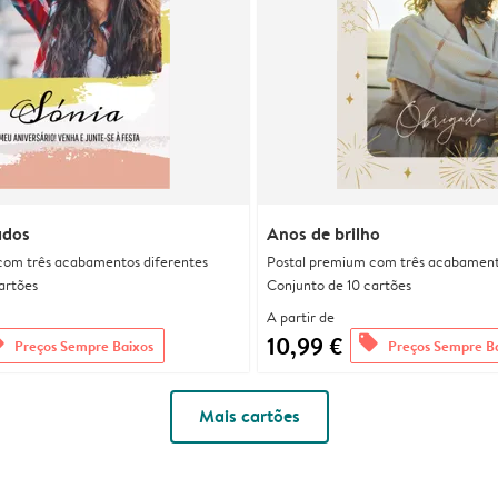
ados
Anos de brilho
com três acabamentos diferentes
Postal premium com três acabament
artões
Conjunto de 10 cartões
A partir de
10,99 €
rs
offers
Preços Sempre Baixos
Preços Sempre B
Mais cartões