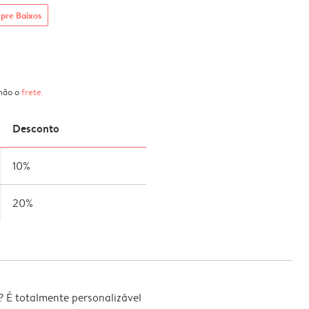
pre Baixos
 não o
frete
.
Desconto
10%
20%
 É totalmente personalizável