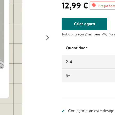
12,99 €
offers
Preços Sem
Criar agora
Todos os preços já incluem IVA, mas
Quantidade
2-4
5+
Começar com este design?