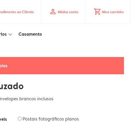
profile
shopping_cart
ndimento ao Cliente
Minha conta
Meu carrinho
ios
Casamento
slim_arrow_down
pias
ruzado
nvelopes brancos inclusos
veis
Postais fotográficos planos