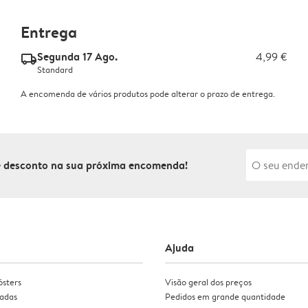
Entrega
Segunda 17 Ago.
4,99 €
delivery_standard_v2
Standard
A encomenda de vários produtos pode alterar o prazo de entrega.
de desconto na sua próxima encomenda!
Ajuda
ósters
Visão geral dos preços
zadas
Pedidos em grande quantidade