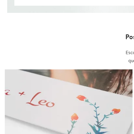
Po
Esc
qu