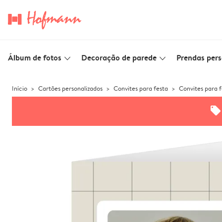
Álbum de fotos
Decoração de parede
Prendas pers
slim_arrow_down
slim_arrow_down
Início
Cartões personalizados
Convites para festa
Convites para f
offers