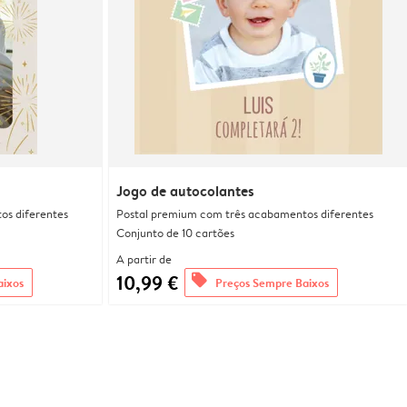
Jogo de autocolantes
os diferentes
Postal premium com três acabamentos diferentes
Conjunto de 10 cartões
A partir de
10,99 €
offers
aixos
Preços Sempre Baixos