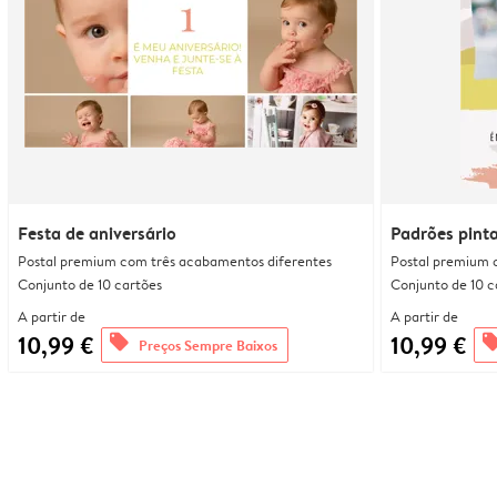
Festa de aniversário
Padrões pint
Postal premium com três acabamentos diferentes
Postal premium 
Conjunto de 10 cartões
Conjunto de 10 c
A partir de
A partir de
10,99 €
10,99 €
offers
offe
Preços Sempre Baixos