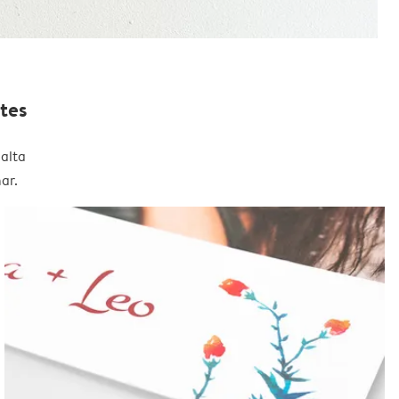
tes
alta
ar.