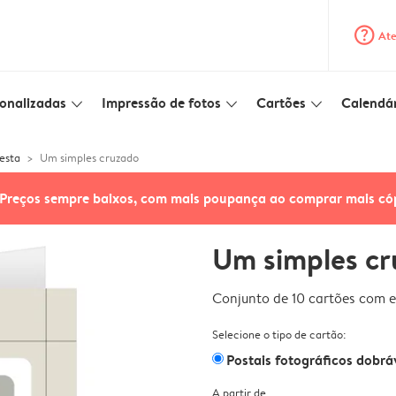
question_mark_circle
Ate
onalizadas
Impressão de fotos
Cartões
Calendár
slim_arrow_down
slim_arrow_down
slim_arrow_down
esta
Um simples cruzado
Preços sempre baixos, com mais poupança ao comprar mais có
Um simples c
Conjunto de 10 cartões com e
Selecione o tipo de cartão:
Postais fotográficos dobrá
A partir de