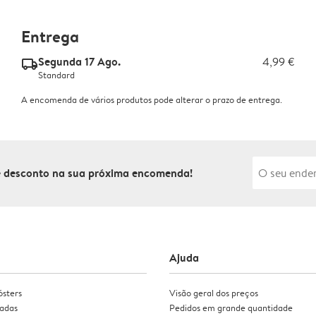
Entrega
Segunda 17 Ago.
4,99 €
delivery_standard_v2
Standard
A encomenda de vários produtos pode alterar o prazo de entrega.
de desconto na sua próxima encomenda!
Ajuda
ósters
Visão geral dos preços
zadas
Pedidos em grande quantidade