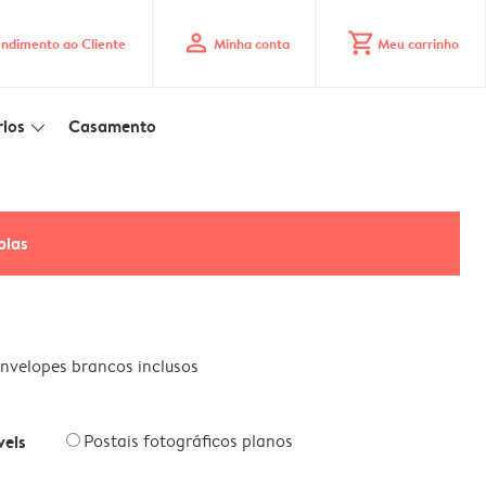
profile
shopping_cart
ndimento ao Cliente
Minha conta
Meu carrinho
ios
Casamento
slim_arrow_down
pias
nvelopes brancos inclusos
veis
Postais fotográficos planos