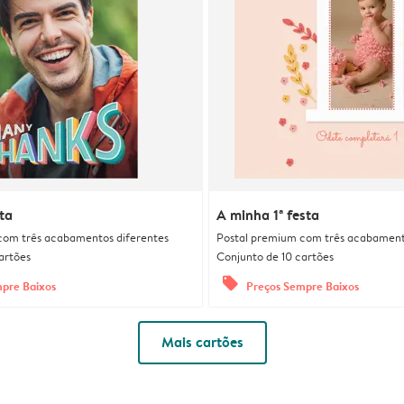
ta
A minha 1ª festa
com três acabamentos diferentes
Postal premium com três acabament
artões
Conjunto de 10 cartões
offers
pre Baixos
Preços Sempre Baixos
Mais cartões