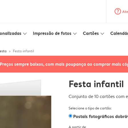
question_mark_circle
Ate
onalizadas
Impressão de fotos
Cartões
Calendár
slim_arrow_down
slim_arrow_down
slim_arrow_down
esta
Festa infantil
Preços sempre baixos, com mais poupança ao comprar mais có
Festa infantil
Conjunto de 10 cartões com e
Selecione o tipo de cartão:
Postais fotográficos dobrá
A partir de