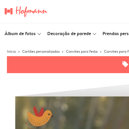
Álbum de fotos
Decoração de parede
Prendas pers
slim_arrow_down
slim_arrow_down
Início
Cartões personalizados
Convites para festa
Convites para f
offers