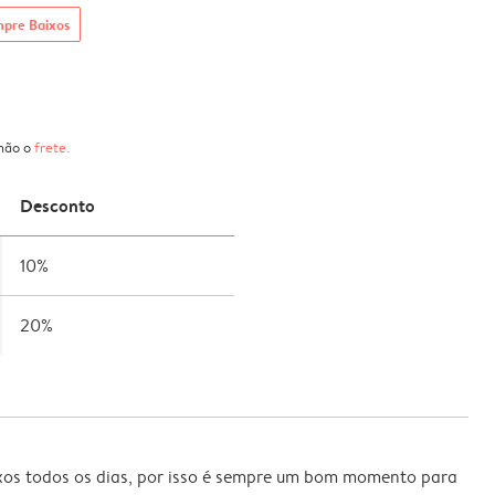
mpre Baixos
 não o
frete
.
Desconto
10%
20%
xos todos os dias, por isso é sempre um bom momento para