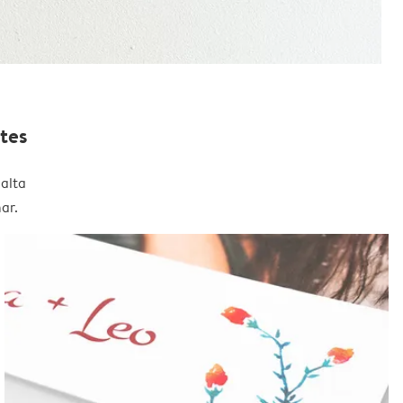
tes
alta
ar.