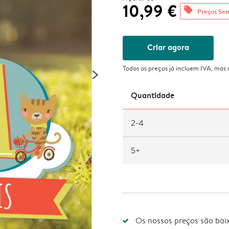
10,99 €
offers
Preços Se
Criar agora
Todos os preços já incluem IVA, mas
Quantidade
2-4
5+
Os nossos preços são bai