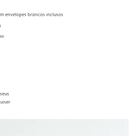
om envelopes brancos inclusos
s
um
 seus
uiser