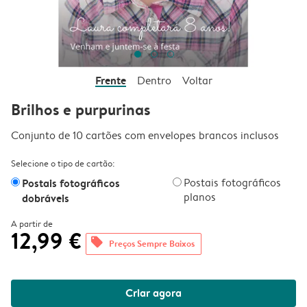
Frente
Dentro
Voltar
Brilhos e purpurinas
Conjunto de 10 cartões com envelopes brancos inclusos
Selecione o tipo de cartão:
Postais fotográficos
Postais fotográficos
planos
dobráveis
A partir de
12,99 €
offers
Preços Sempre Baixos
Criar agora