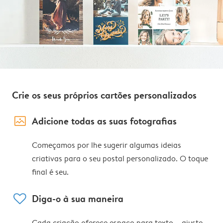
Crie os seus próprios cartões personalizados
image_placeholder
Adicione todas as suas fotografias
Começamos por lhe sugerir algumas ideias
criativas para o seu postal personalizado. O toque
final é seu.
heart
Diga-o à sua maneira
Cada criação oferece espaço para texto – ajuste,