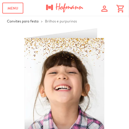
profile
shopping_cart
MENU
Convites para festa
Brilhos e purpurinas