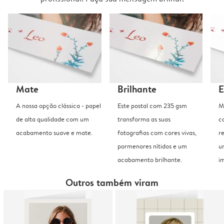
Mate
Brilhante
E
A nossa opção clássica - papel
Este postal com 235 gsm
M
de alta qualidade com um
transforma as suas
c
acabamento suave e mate.
fotografias com cores vivas,
r
pormenores nítidos e um
u
acabamento brilhante.
i
Outros também viram