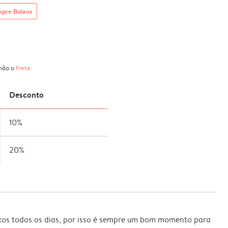
mpre Baixos
 não o
frete
.
Desconto
10%
20%
xos todos os dias, por isso é sempre um bom momento para