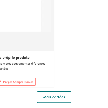
u próprio produto
com três acabamentos diferentes
artões
rs
Preços Sempre Baixos
Mais cartões