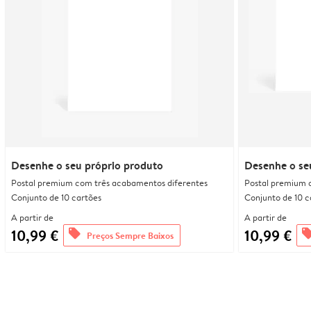
Desenhe o seu próprio produto
Desenhe o se
Postal premium com três acabamentos diferentes
Postal premium 
Conjunto de 10 cartões
Conjunto de 10 c
A partir de
A partir de
10,99 €
10,99 €
offers
offe
Preços Sempre Baixos