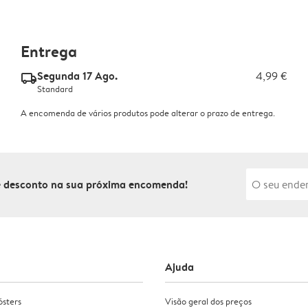
Entrega
Segunda 17 Ago.
4,99 €
delivery_standard_v2
Standard
A encomenda de vários produtos pode alterar o prazo de entrega.
de desconto na sua próxima encomenda!
Ajuda
ósters
Visão geral dos preços