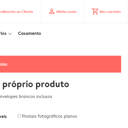
profile
shopping_cart
ndimento ao Cliente
Minha conta
Meu carrinho
ios
Casamento
slim_arrow_down
pias
 próprio produto
nvelopes brancos inclusos
veis
Postais fotográficos planos