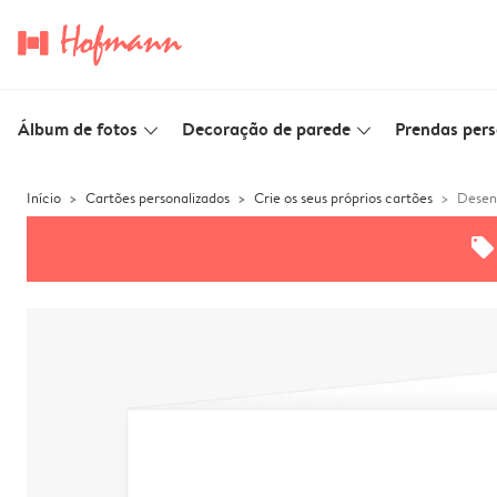
Álbum de fotos
Decoração de parede
Prendas pers
slim_arrow_down
slim_arrow_down
Início
Cartões personalizados
Crie os seus próprios cartões
Desenh
offers