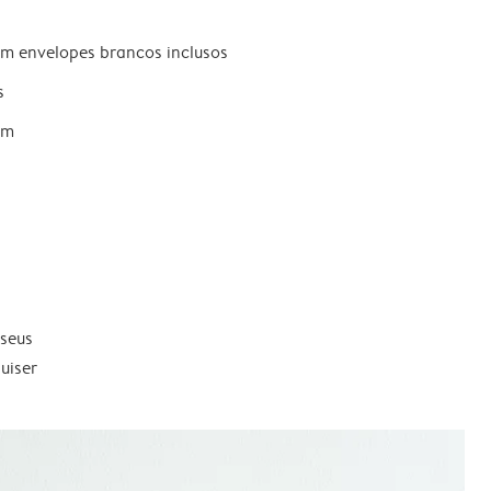
om envelopes brancos inclusos
s
um
 seus
uiser