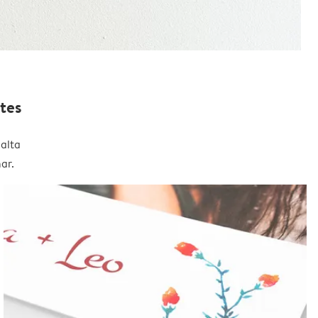
tes
alta
ar.