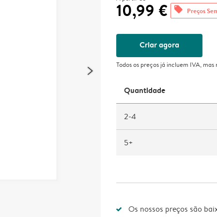
10,99 €
offers
Preços Se
Criar agora
Todos os preços já incluem IVA, mas
Quantidade
2-4
5+
Os nossos preços são bai