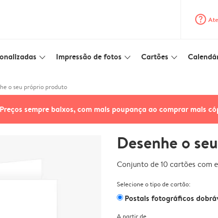
question_mark_circle
Ate
onalizadas
Impressão de fotos
Cartões
Calendár
slim_arrow_down
slim_arrow_down
slim_arrow_down
e o seu próprio produto
Preços sempre baixos, com mais poupança ao comprar mais có
Desenhe o seu
Conjunto de 10 cartões com e
Selecione o tipo de cartão:
Postais fotográficos dobrá
A partir de