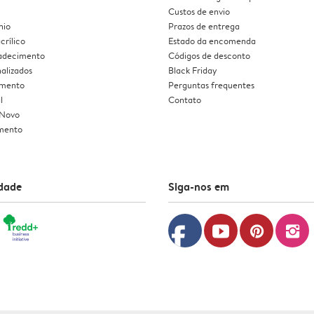
Custos de envio
nio
Prazos de entrega
crílico
Estado da encomenda
radecimento
Códigos de desconto
alizados
Black Friday
amento
Perguntas frequentes
l
Contato
 Novo
mento
idade
Siga-nos em
facebook
youtube
pinterest
instagram