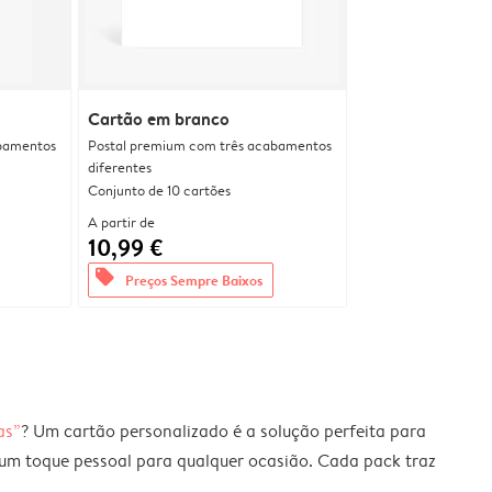
Cartão em branco
bamentos
Postal premium com três acabamentos
diferentes
Conjunto de 10 cartões
A partir de
10,99 €
offers
Preços Sempre Baixos
as”
? Um cartão personalizado é a solução perfeita para
r um toque pessoal para qualquer ocasião. Cada pack traz