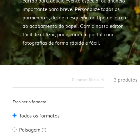
cartão para aquele evento especial ou anúncio
importante para breve. Personalize todos os
pormenores, desde o esquema ao tipo de letra e
ao acabamento do papel. Com o nosso editor
fácil de utilizar, pode criar um postal com
fotografias de forma rápida e fácil.
Remover filtros
3
produtos
close
Escolher o formato
Todos os formatos
Paisagem
(1)