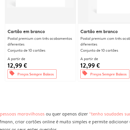
Cartão em branco
Cartão em branco
Postal premium com três acabamentos
Postal premium com três aca
diferentes
diferentes
Conjunto de 10 cartões
Conjunto de 10 cartões
A partir de
A partir de
12,99 €
12,99 €
offers
offers
Preços Sempre Baixos
Preços Sempre Baixos
 pessoas maravilhosas
ou quer apenas dizer
“tenho saudades su
fmann, criar cartões online é muito simples e permite adiciona
egrar os seus entes queridos.