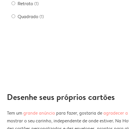
Retrato
(1)
Quadrado
(1)
Desenhe seus próprios cartões
Tem um
grande anúncio
para fazer, gostaria de
agradecer a
mostrar o seu carinho, independente de onde estiver. Na Ho
dez cartões personalizados e dez envelopes, prontos para al