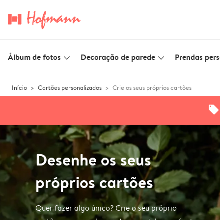
Álbum de fotos
Decoração de parede
Prendas pers
slim_arrow_down
slim_arrow_down
Início
Cartões personalizados
Crie os seus próprios cartões
offers
Desenhe os seus
próprios cartões
Quer fazer algo único? Crie o seu próprio