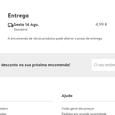
Entrega
Sexta 14 Ago.
4,99 €
delivery_standard_v2
Standard
A encomenda de vários produtos pode alterar o prazo de entrega.
de desconto na sua próxima encomenda!
Ajuda
ósters
Visão geral dos preços
zadas
Pedidos em grande quantidade