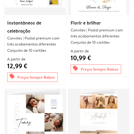
Instantâneos de
Florir e brilhar
Convites | Postal premium com
celebração
três acabamentos diferentes
Convites | Postal premium com
Conjunto de 10 cartões
três acabamentos diferentes
Conjunto de 10 cartões
A partir de
10,99 €
A partir de
12,99 €
offers
Preços Sempre Baixos
offers
Preços Sempre Baixos