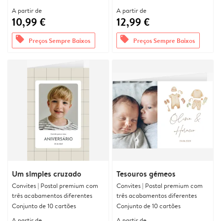
A partir de
A partir de
10,99 €
12,99 €
offers
offers
Preços Sempre Baixos
Preços Sempre Baixos
Um simples cruzado
Tesouros gémeos
Convites | Postal premium com
Convites | Postal premium com
três acabamentos diferentes
três acabamentos diferentes
Conjunto de 10 cartões
Conjunto de 10 cartões
A partir de
A partir de