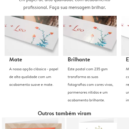
profissional. Faça sua mensagem brilhar.
Mate
Brilhante
E
A nossa opção clássica - papel
Este postal com 235 gsm
M
de alta qualidade com um
transforma as suas
c
acabamento suave e mate.
fotografias com cores vivas,
r
pormenores nítidos e um
u
acabamento brilhante.
i
Outros também viram