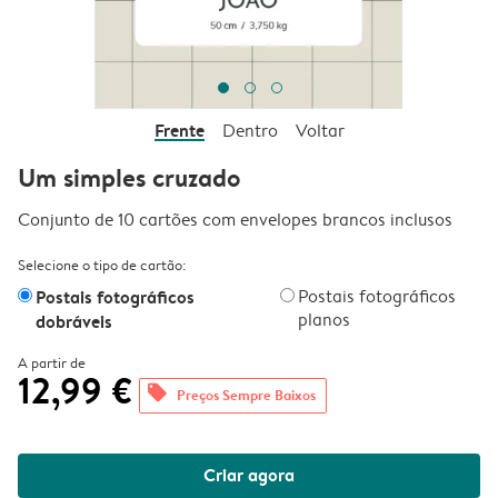
Frente
Dentro
Voltar
Um simples cruzado
Conjunto de 10 cartões com envelopes brancos inclusos
Selecione o tipo de cartão:
Postais fotográficos
Postais fotográficos
planos
dobráveis
A partir de
12,99 €
offers
Preços Sempre Baixos
Criar agora