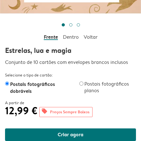
Frente
Dentro
Voltar
Estrelas, lua e magia
Conjunto de 10 cartões com envelopes brancos inclusos
Selecione o tipo de cartão:
Postais fotográficos
Postais fotográficos
planos
dobráveis
A partir de
12,99 €
offers
Preços Sempre Baixos
Criar agora