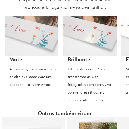
profissional. Faça sua mensagem brilhar.
Mate
Brilhante
E
A nossa opção clássica - papel
Este postal com 235 gsm
M
de alta qualidade com um
transforma as suas
c
acabamento suave e mate.
fotografias com cores vivas,
r
pormenores nítidos e um
u
acabamento brilhante.
i
Outros também viram