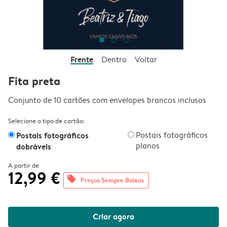
Frente
Dentro
Voltar
Fita preta
Conjunto de 10 cartões com envelopes brancos inclusos
Selecione o tipo de cartão:
Postais fotográficos
Postais fotográficos
planos
dobráveis
A partir de
12,99 €
offers
Preços Sempre Baixos
Criar agora