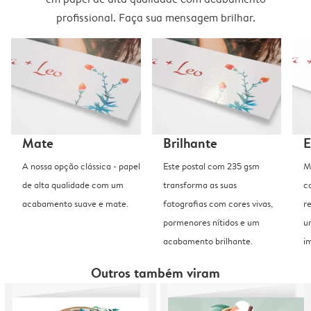
profissional. Faça sua mensagem brilhar.
Mate
Brilhante
E
A nossa opção clássica - papel
Este postal com 235 gsm
M
de alta qualidade com um
transforma as suas
c
acabamento suave e mate.
fotografias com cores vivas,
r
pormenores nítidos e um
u
acabamento brilhante.
i
Outros também viram