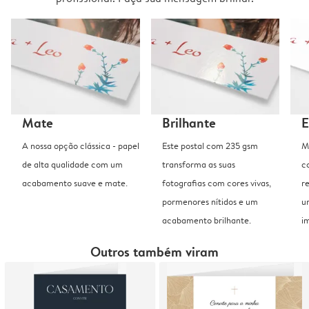
Mate
Brilhante
E
A nossa opção clássica - papel
Este postal com 235 gsm
M
de alta qualidade com um
transforma as suas
c
acabamento suave e mate.
fotografias com cores vivas,
r
pormenores nítidos e um
u
acabamento brilhante.
i
Outros também viram