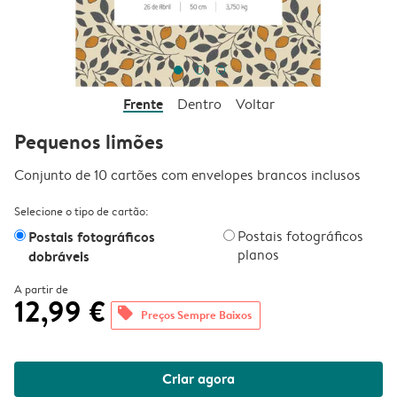
Frente
Dentro
Voltar
Pequenos limões
Conjunto de 10 cartões com envelopes brancos inclusos
Selecione o tipo de cartão:
Postais fotográficos
Postais fotográficos
planos
dobráveis
A partir de
12,99 €
offers
Preços Sempre Baixos
Criar agora