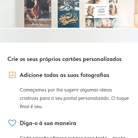
Crie os seus próprios cartões personalizados
image_placeholder
Adicione todas as suas fotografias
Começamos por lhe sugerir algumas ideias
criativas para o seu postal personalizado. O toque
final é seu.
heart
Diga-o à sua maneira
Cada criação oferece espaço para texto – ajuste,