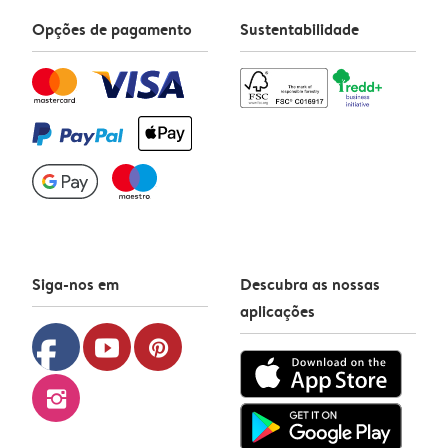
Opções de pagamento
Sustentabilidade
Siga-nos em
Descubra as nossas
aplicações
facebook
youtube
pinterest
instagram