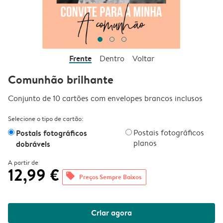
Frente
Dentro
Voltar
Comunhão brilhante
Conjunto de 10 cartões com envelopes brancos inclusos
Selecione o tipo de cartão:
Postais fotográficos
Postais fotográficos
planos
dobráveis
A partir de
12,99 €
offers
Preços Sempre Baixos
Criar agora