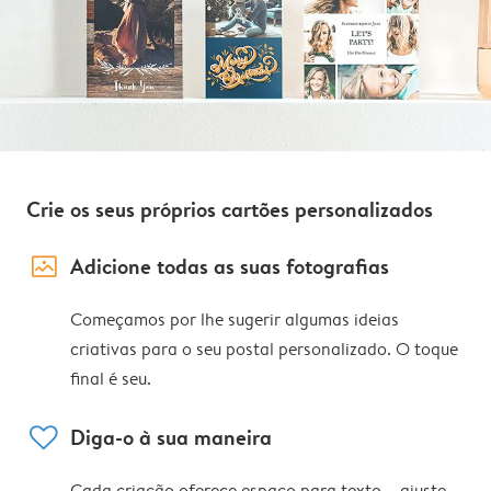
Crie os seus próprios cartões personalizados
image_placeholder
Adicione todas as suas fotografias
Começamos por lhe sugerir algumas ideias
criativas para o seu postal personalizado. O toque
final é seu.
heart
Diga-o à sua maneira
Cada criação oferece espaço para texto – ajuste,