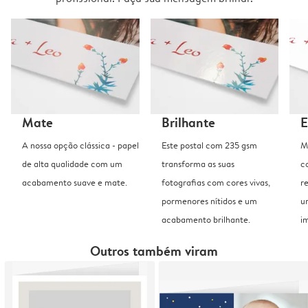
Mate
Brilhante
E
A nossa opção clássica - papel
Este postal com 235 gsm
M
de alta qualidade com um
transforma as suas
c
acabamento suave e mate.
fotografias com cores vivas,
r
pormenores nítidos e um
u
acabamento brilhante.
i
Outros também viram