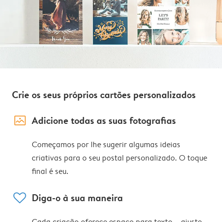
Crie os seus próprios cartões personalizados
image_placeholder
Adicione todas as suas fotografias
Começamos por lhe sugerir algumas ideias
criativas para o seu postal personalizado. O toque
final é seu.
heart
Diga-o à sua maneira
Cada criação oferece espaço para texto – ajuste,