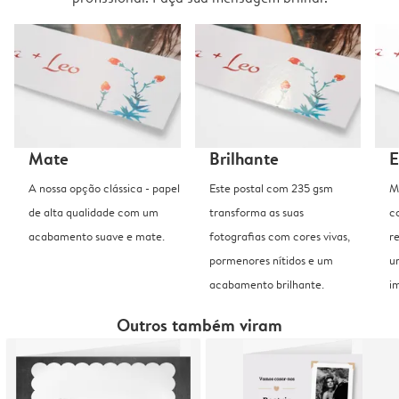
Mate
Brilhante
E
A nossa opção clássica - papel
Este postal com 235 gsm
M
de alta qualidade com um
transforma as suas
c
acabamento suave e mate.
fotografias com cores vivas,
r
pormenores nítidos e um
u
acabamento brilhante.
i
Outros também viram