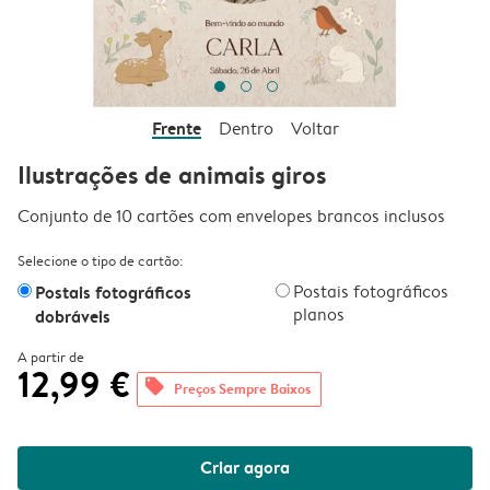
Frente
Dentro
Voltar
Ilustrações de animais giros
Conjunto de 10 cartões com envelopes brancos inclusos
Selecione o tipo de cartão:
Postais fotográficos
Postais fotográficos
planos
dobráveis
A partir de
12,99 €
offers
Preços Sempre Baixos
Criar agora