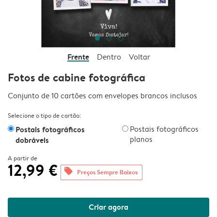
Frente
Dentro
Voltar
Fotos de cabine fotográfica
Conjunto de 10 cartões com envelopes brancos inclusos
Selecione o tipo de cartão:
Postais fotográficos
Postais fotográficos
planos
dobráveis
A partir de
12,99 €
offers
Preços Sempre Baixos
Criar agora