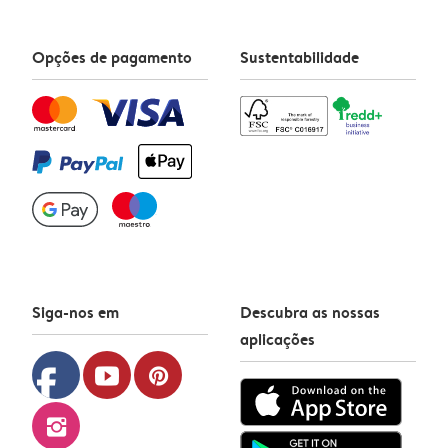
Opções de pagamento
Sustentabilidade
Siga-nos em
Descubra as nossas
aplicações
facebook
youtube
pinterest
instagram