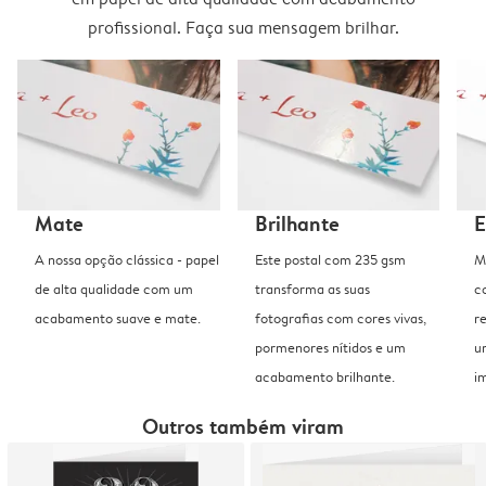
profissional. Faça sua mensagem brilhar.
Mate
Brilhante
E
A nossa opção clássica - papel
Este postal com 235 gsm
M
de alta qualidade com um
transforma as suas
c
acabamento suave e mate.
fotografias com cores vivas,
r
pormenores nítidos e um
u
acabamento brilhante.
i
Outros também viram