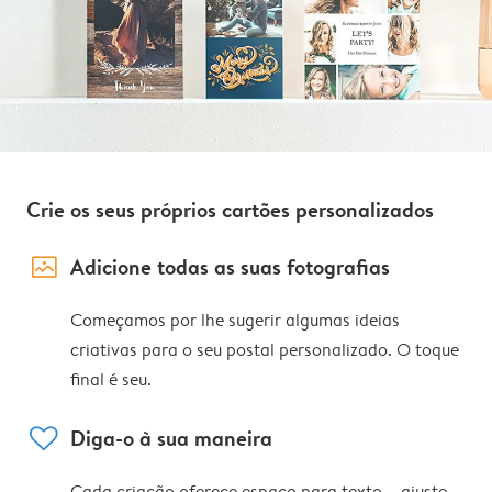
Crie os seus próprios cartões personalizados
image_placeholder
Adicione todas as suas fotografias
Começamos por lhe sugerir algumas ideias
criativas para o seu postal personalizado. O toque
final é seu.
heart
Diga-o à sua maneira
Cada criação oferece espaço para texto – ajuste,