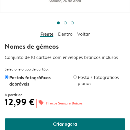
Frente
Dentro
Voltar
Nomes de gémeos
Conjunto de 10 cartões com envelopes brancos inclusos
Selecione o tipo de cartão:
Postais fotográficos
Postais fotográficos
planos
dobráveis
A partir de
12,99 €
offers
Preços Sempre Baixos
Criar agora