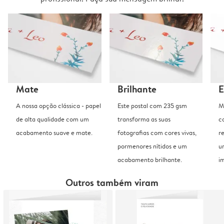
Mate
Brilhante
E
A nossa opção clássica - papel
Este postal com 235 gsm
M
de alta qualidade com um
transforma as suas
c
acabamento suave e mate.
fotografias com cores vivas,
r
pormenores nítidos e um
u
acabamento brilhante.
i
Outros também viram