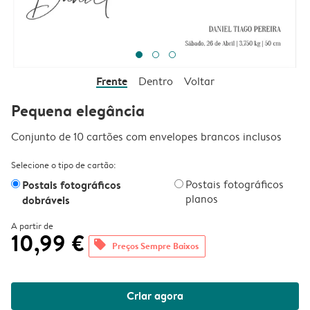
Frente
Dentro
Voltar
Pequena elegância
Conjunto de 10 cartões com envelopes brancos inclusos
Selecione o tipo de cartão:
Postais fotográficos
Postais fotográficos
planos
dobráveis
A partir de
10,99 €
offers
Preços Sempre Baixos
Criar agora