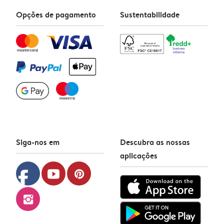
Opções de pagamento
Sustentabilidade
Siga-nos em
Descubra as nossas
aplicações
facebook
youtube
pinterest
instagram