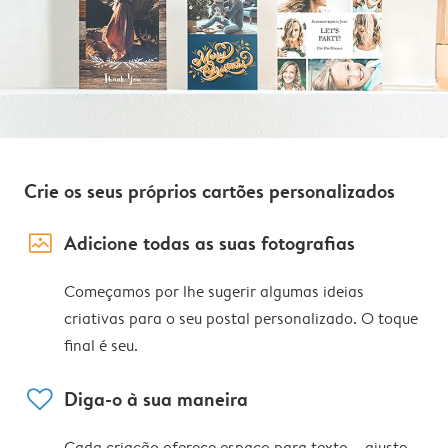
Crie os seus próprios cartões personalizados
image_placeholder
Adicione todas as suas fotografias
Começamos por lhe sugerir algumas ideias
criativas para o seu postal personalizado. O toque
final é seu.
heart
Diga-o à sua maneira
Cada criação oferece espaço para texto – ajuste,