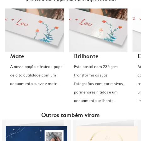
Mate
Brilhante
E
A nossa opção clássica - papel
Este postal com 235 gsm
M
de alta qualidade com um
transforma as suas
c
acabamento suave e mate.
fotografias com cores vivas,
r
pormenores nítidos e um
u
acabamento brilhante.
i
Outros também viram