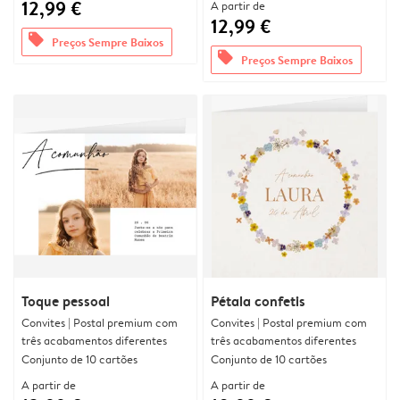
12,99 €
A partir de
12,99 €
offers
Preços Sempre Baixos
offers
Preços Sempre Baixos
Toque pessoal
Pétala confetis
Convites | Postal premium com
Convites | Postal premium com
três acabamentos diferentes
três acabamentos diferentes
Conjunto de 10 cartões
Conjunto de 10 cartões
A partir de
A partir de