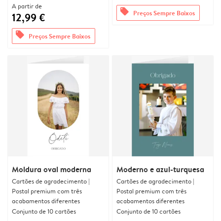
A partir de
offers
Preços Sempre Baixos
12,99 €
offers
Preços Sempre Baixos
Moldura oval moderna
Moderno e azul-turquesa
Cartões de agradecimento |
Cartões de agradecimento |
Postal premium com três
Postal premium com três
acabamentos diferentes
acabamentos diferentes
Conjunto de 10 cartões
Conjunto de 10 cartões