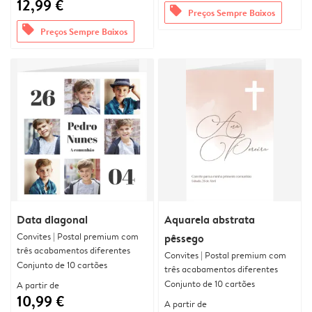
12,99 €
offers
Preços Sempre Baixos
offers
Preços Sempre Baixos
Data diagonal
Aquarela abstrata
Convites | Postal premium com
pêssego
três acabamentos diferentes
Convites | Postal premium com
Conjunto de 10 cartões
três acabamentos diferentes
Conjunto de 10 cartões
A partir de
10,99 €
A partir de