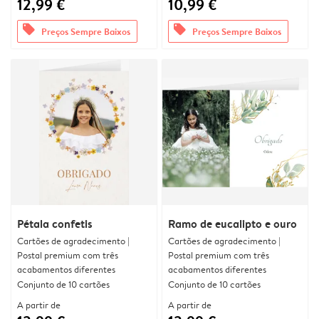
12,99 €
10,99 €
offers
offers
Preços Sempre Baixos
Preços Sempre Baixos
Pétala confetis
Ramo de eucalipto e ouro
Cartões de agradecimento |
Cartões de agradecimento |
Postal premium com três
Postal premium com três
acabamentos diferentes
acabamentos diferentes
Conjunto de 10 cartões
Conjunto de 10 cartões
A partir de
A partir de