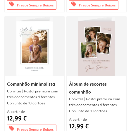
offers
offers
Preços Sempre Baixos
Preços Sempre Baixos
Comunhão minimalista
Álbum de recortes
Convites | Postal premium com
comunhão
três acabamentos diferentes
Convites | Postal premium com
Conjunto de 10 cartões
três acabamentos diferentes
Conjunto de 10 cartões
A partir de
12,99 €
A partir de
12,99 €
offers
Preços Sempre Baixos