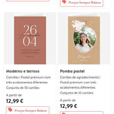
offers
Preços Sempre Baixos
Moderno e terroso
Pomba pastel
Convites | Postal premium com
Cartões de agradecimento |
três acabamentos diferentes
Postal premium com três
acabamentos diferentes
Conjunto de 10 cartões
Conjunto de 10 cartões
A partir de
12,99 €
A partir de
12,99 €
offers
Preços Sempre Baixos