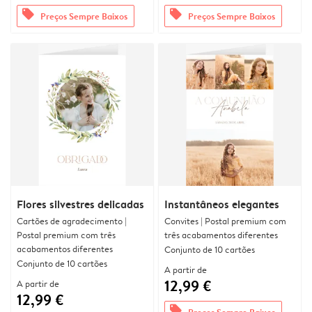
offers
offers
Preços Sempre Baixos
Preços Sempre Baixos
Flores silvestres delicadas
Instantâneos elegantes
Cartões de agradecimento |
Convites | Postal premium com
Postal premium com três
três acabamentos diferentes
acabamentos diferentes
Conjunto de 10 cartões
Conjunto de 10 cartões
A partir de
12,99 €
A partir de
12,99 €
offers
Preços Sempre Baixos