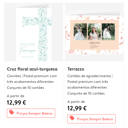
Cruz floral azul-turquesa
Terrazzo
Convites | Postal premium com
Cartões de agradecimento |
três acabamentos diferentes
Postal premium com três
acabamentos diferentes
Conjunto de 10 cartões
Conjunto de 10 cartões
A partir de
12,99 €
A partir de
12,99 €
offers
Preços Sempre Baixos
offers
Preços Sempre Baixos