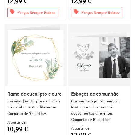
12,99 €
12,99 €
offers
offers
Preços Sempre Baixos
Preços Sempre Baixos
Ramo de eucalipto e ouro
Esboços de comunhão
Convites | Postal premium com
Cartões de agradecimento |
três acabamentos diferentes
Postal premium com três
acabamentos diferentes
Conjunto de 10 cartões
Conjunto de 10 cartões
A partir de
10,99 €
A partir de