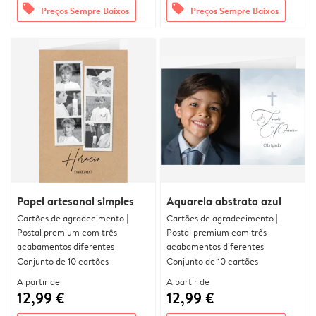
offers
offers
Preços Sempre Baixos
Preços Sempre Baixos
Papel artesanal simples
Aquarela abstrata azul
Cartões de agradecimento |
Cartões de agradecimento |
Postal premium com três
Postal premium com três
acabamentos diferentes
acabamentos diferentes
Conjunto de 10 cartões
Conjunto de 10 cartões
A partir de
A partir de
12,99 €
12,99 €