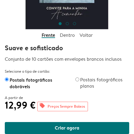
Frente
Dentro
Voltar
Suave e sofisticado
Conjunto de 10 cartões com envelopes brancos inclusos
Selecione o tipo de cartão:
Postais fotográficos
Postais fotográficos
planos
dobráveis
A partir de
12,99 €
offers
Preços Sempre Baixos
Criar agora