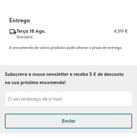
Entrega
Terça 18 Ago.
4,99 €
delivery_standard_v2
Standard
A encomenda de vários produtos pode alterar o prazo de entrega.
Subscreva a nossa newsletter e receba 5 € de desconto
na sua próxima encomenda!
Enviar