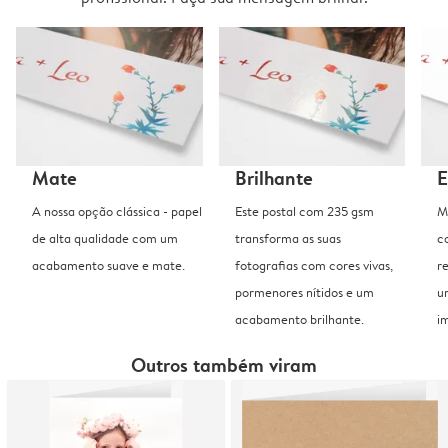
Mate
Brilhante
E
A nossa opção clássica - papel
Este postal com 235 gsm
M
de alta qualidade com um
transforma as suas
c
acabamento suave e mate.
fotografias com cores vivas,
r
pormenores nítidos e um
u
acabamento brilhante.
i
Outros também viram