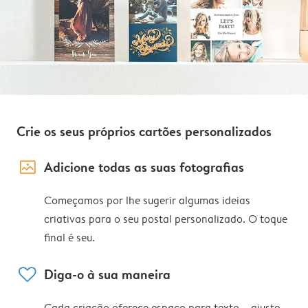
Crie os seus próprios cartões personalizados
image_placeholder
Adicione todas as suas fotografias
Começamos por lhe sugerir algumas ideias
criativas para o seu postal personalizado. O toque
final é seu.
heart
Diga-o à sua maneira
Cada criação oferece espaço para texto – ajuste,