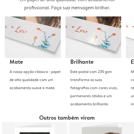
profissional. Faça sua mensagem brilhar.
Mate
Brilhante
E
A nossa opção clássica - papel
Este postal com 235 gsm
M
de alta qualidade com um
transforma as suas
c
acabamento suave e mate.
fotografias com cores vivas,
r
pormenores nítidos e um
u
acabamento brilhante.
i
Outros também viram