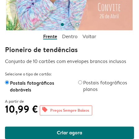
Frente
Dentro
Voltar
Pioneiro de tendências
Conjunto de 10 cartões com envelopes brancos inclusos
Selecione o tipo de cartão:
Postais fotográficos
Postais fotográficos
planos
dobráveis
A partir de
10,99 €
offers
Preços Sempre Baixos
Criar agora