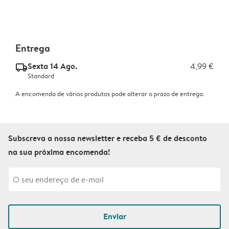
Entrega
Sexta 14 Ago.
4,99 €
delivery_standard_v2
Standard
A encomenda de vários produtos pode alterar o prazo de entrega.
Subscreva a nossa newsletter e receba 5 € de desconto
na sua próxima encomenda!
Enviar