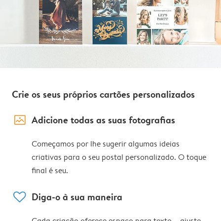
Crie os seus próprios cartões personalizados
image_placeholder
Adicione todas as suas fotografias
Começamos por lhe sugerir algumas ideias
criativas para o seu postal personalizado. O toque
final é seu.
heart
Diga-o à sua maneira
Cada criação oferece espaço para texto – ajuste,