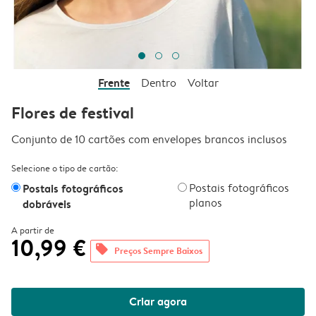
Frente
Dentro
Voltar
Flores de festival
Conjunto de 10 cartões com envelopes brancos inclusos
Selecione o tipo de cartão:
Postais fotográficos
Postais fotográficos
planos
dobráveis
A partir de
10,99 €
offers
Preços Sempre Baixos
Criar agora