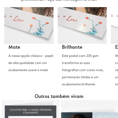
Mate
Brilhante
E
A nossa opção clássica - papel
Este postal com 235 gsm
M
de alta qualidade com um
transforma as suas
c
acabamento suave e mate.
fotografias com cores vivas,
r
pormenores nítidos e um
u
acabamento brilhante.
i
Outros também viram