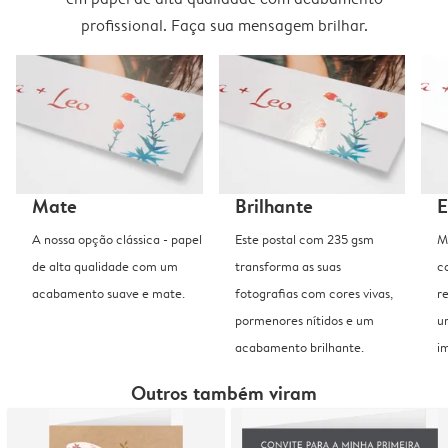
profissional. Faça sua mensagem brilhar.
Mate
Brilhante
E
A nossa opção clássica - papel
Este postal com 235 gsm
M
de alta qualidade com um
transforma as suas
c
acabamento suave e mate.
fotografias com cores vivas,
r
pormenores nítidos e um
u
acabamento brilhante.
i
Outros também viram