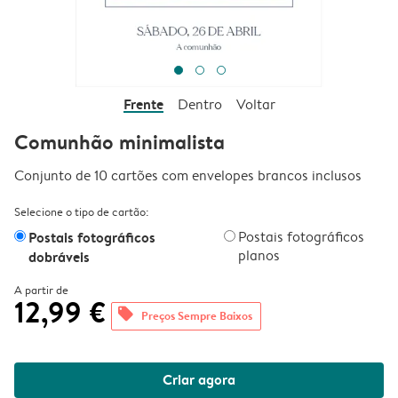
Frente
Dentro
Voltar
Comunhão minimalista
Conjunto de 10 cartões com envelopes brancos inclusos
Selecione o tipo de cartão:
Postais fotográficos
Postais fotográficos
planos
dobráveis
A partir de
12,99 €
offers
Preços Sempre Baixos
Criar agora