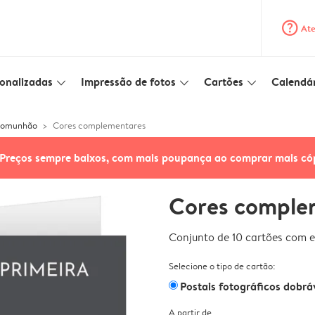
question_mark_circle
Ate
onalizadas
Impressão de fotos
Cartões
Calendár
slim_arrow_down
slim_arrow_down
slim_arrow_down
 comunhão
Cores complementares
Preços sempre baixos, com mais poupança ao comprar mais có
Cores comple
Conjunto de 10 cartões com e
Selecione o tipo de cartão:
Postais fotográficos dobrá
A partir de