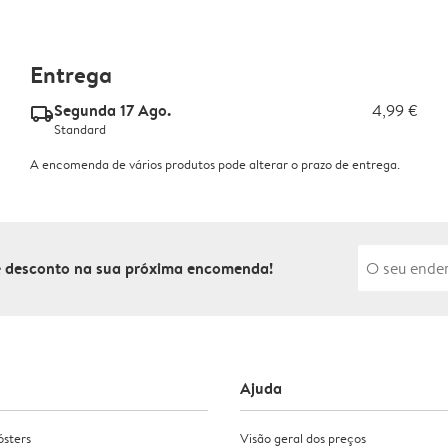
Entrega
Segunda 17 Ago.
4,99 €
delivery_standard_v2
Standard
A encomenda de vários produtos pode alterar o prazo de entrega.
de desconto na sua próxima encomenda!
Ajuda
ósters
Visão geral dos preços