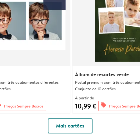
Álbum de recortes verde
com três acabamentos diferentes
Postal premium com três acabament
artões
Conjunto de 10 cartões
A partir de
10,99 €
rs
offers
Preços Sempre Baixos
Preços Sempre B
Mais cartões