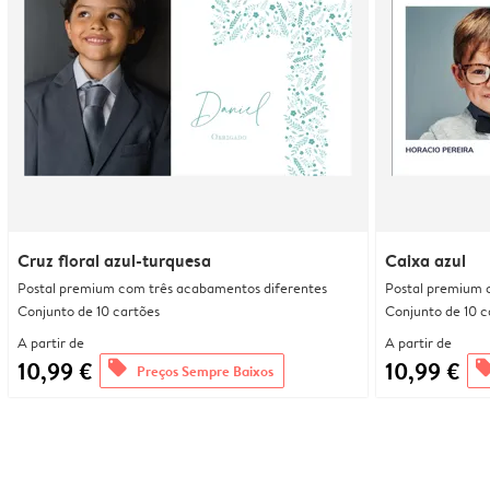
Cruz floral azul-turquesa
Caixa azul
Postal premium com três acabamentos diferentes
Postal premium 
Conjunto de 10 cartões
Conjunto de 10 c
A partir de
A partir de
10,99 €
10,99 €
offers
offe
Preços Sempre Baixos