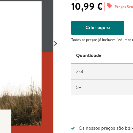
10,99 €
offers
Preços Se
Criar agora
Todos os preços já incluem IVA, mas
Quantidade
2-4
5+
Os nossos preços são bai