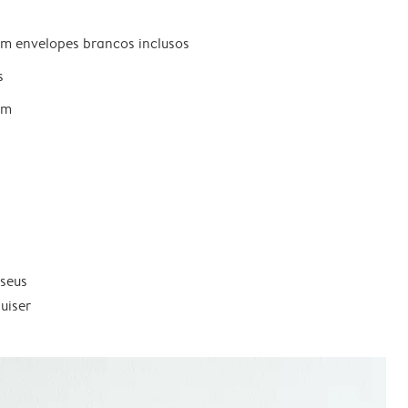
om envelopes brancos inclusos
s
um
 seus
uiser