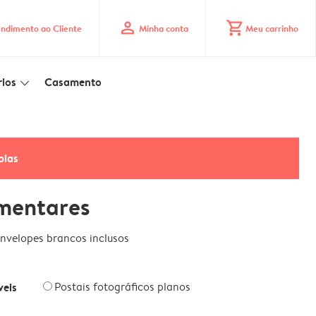
profile
shopping_cart
ndimento ao Cliente
Minha conta
Meu carrinho
ios
Casamento
slim_arrow_down
pias
mentares
nvelopes brancos inclusos
veis
Postais fotográficos planos