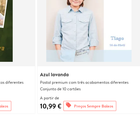
Azul lavanda
os diferentes
Postal premium com três acabamentos diferentes
Conjunto de 10 cartões
A partir de
10,99 €
offers
aixos
Preços Sempre Baixos