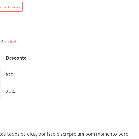
mpre Baixos
 não o
frete
.
Desconto
10%
20%
xos todos os dias, por isso é sempre um bom momento para