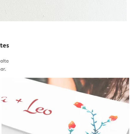
tes
alta
ar.