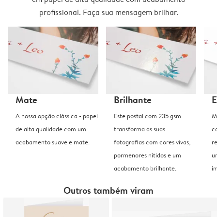
profissional. Faça sua mensagem brilhar.
Mate
Brilhante
E
A nossa opção clássica - papel
Este postal com 235 gsm
M
de alta qualidade com um
transforma as suas
c
acabamento suave e mate.
fotografias com cores vivas,
r
pormenores nítidos e um
u
acabamento brilhante.
i
Outros também viram