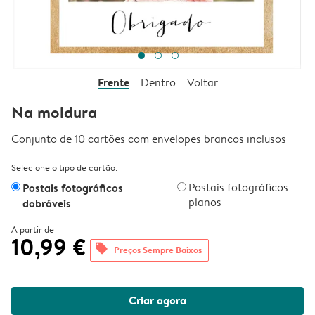
Frente
Dentro
Voltar
Na moldura
Conjunto de 10 cartões com envelopes brancos inclusos
Selecione o tipo de cartão:
Postais fotográficos
Postais fotográficos
planos
dobráveis
A partir de
10,99 €
offers
Preços Sempre Baixos
Criar agora