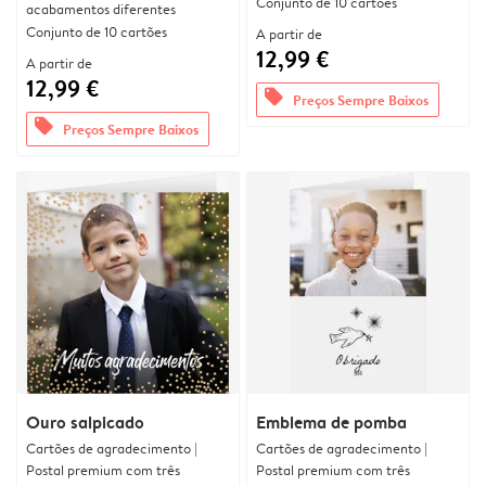
Conjunto de 10 cartões
acabamentos diferentes
Conjunto de 10 cartões
A partir de
12,99 €
A partir de
12,99 €
offers
Preços Sempre Baixos
offers
Preços Sempre Baixos
Ouro salpicado
Emblema de pomba
Cartões de agradecimento |
Cartões de agradecimento |
Postal premium com três
Postal premium com três