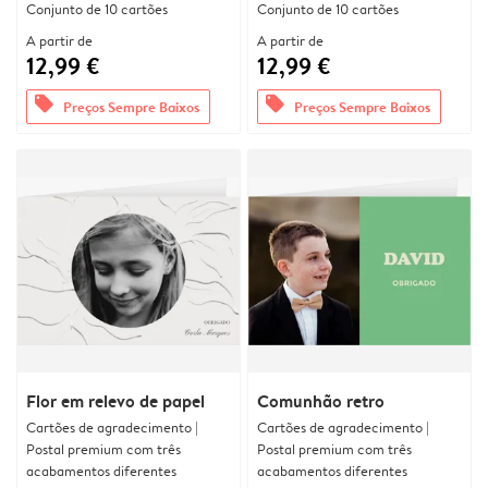
Conjunto de 10 cartões
Conjunto de 10 cartões
A partir de
A partir de
12,99 €
12,99 €
offers
offers
Preços Sempre Baixos
Preços Sempre Baixos
Flor em relevo de papel
Comunhão retro
Cartões de agradecimento |
Cartões de agradecimento |
Postal premium com três
Postal premium com três
acabamentos diferentes
acabamentos diferentes