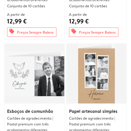
Conjunto de 10 cartões
Conjunto de 10 cartões
A partir de
A partir de
12,99 €
12,99 €
offers
offers
Preços Sempre Baixos
Preços Sempre Baixos
Esboços de comunhão
Papel artesanal simples
Cartões de agradecimento |
Cartões de agradecimento |
Postal premium com três
Postal premium com três
acabamentos diferentes
acabamentos diferentes