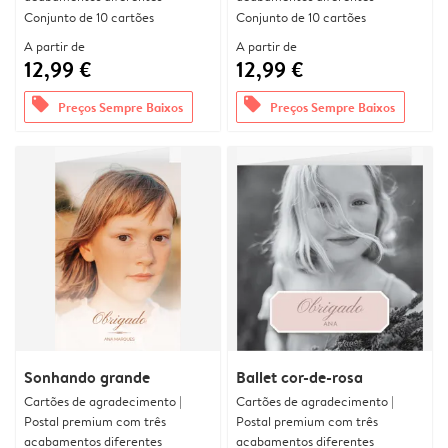
Conjunto de 10 cartões
Conjunto de 10 cartões
A partir de
A partir de
12,99 €
12,99 €
offers
offers
Preços Sempre Baixos
Preços Sempre Baixos
Sonhando grande
Ballet cor-de-rosa
Cartões de agradecimento |
Cartões de agradecimento |
Postal premium com três
Postal premium com três
acabamentos diferentes
acabamentos diferentes