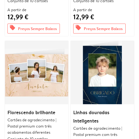
Conjunto de 10 cartões
Conjunto de 10 cartões
A partir de
A partir de
12,99 €
12,99 €
offers
offers
Preços Sempre Baixos
Preços Sempre Baixos
Florescendo brilhante
Linhas douradas
Cartões de agradecimento |
inteligentes
Postal premium com três
Cartões de agradecimento |
acabamentos diferentes
Postal premium com três
Conjunto de 10 cartões