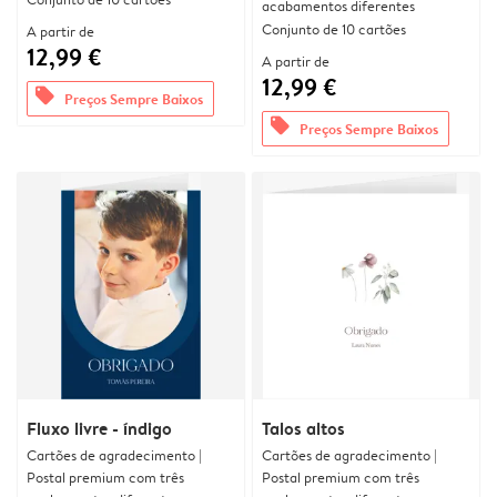
acabamentos diferentes
Conjunto de 10 cartões
A partir de
12,99 €
A partir de
12,99 €
offers
Preços Sempre Baixos
offers
Preços Sempre Baixos
Fluxo livre - índigo
Talos altos
Cartões de agradecimento |
Cartões de agradecimento |
Postal premium com três
Postal premium com três