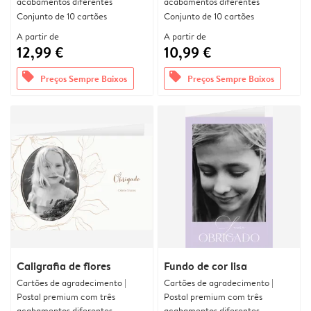
acabamentos diferentes
acabamentos diferentes
Conjunto de 10 cartões
Conjunto de 10 cartões
A partir de
A partir de
12,99 €
10,99 €
offers
offers
Preços Sempre Baixos
Preços Sempre Baixos
Caligrafia de flores
Fundo de cor lisa
Cartões de agradecimento |
Cartões de agradecimento |
Postal premium com três
Postal premium com três
acabamentos diferentes
acabamentos diferentes