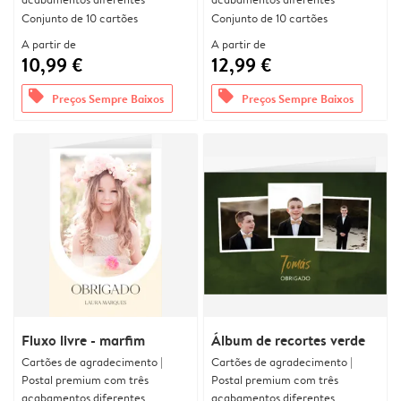
Conjunto de 10 cartões
Conjunto de 10 cartões
A partir de
A partir de
10,99 €
12,99 €
offers
offers
Preços Sempre Baixos
Preços Sempre Baixos
Fluxo livre - marfim
Álbum de recortes verde
Cartões de agradecimento |
Cartões de agradecimento |
Postal premium com três
Postal premium com três
acabamentos diferentes
acabamentos diferentes