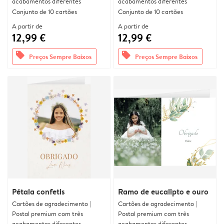
acabamentos diferentes
acabamentos diferentes
Conjunto de 10 cartões
Conjunto de 10 cartões
A partir de
A partir de
12,99 €
12,99 €
offers
offers
Preços Sempre Baixos
Preços Sempre Baixos
Pétala confetis
Ramo de eucalipto e ouro
Cartões de agradecimento |
Cartões de agradecimento |
Postal premium com três
Postal premium com três
acabamentos diferentes
acabamentos diferentes