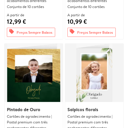
acabamentos diferentes
acabamentos diferentes
Conjunto de 10 cartões
Conjunto de 10 cartões
A partir de
A partir de
12,99 €
10,99 €
offers
offers
Preços Sempre Baixos
Preços Sempre Baixos
Pintado de Ouro
Salpicos florais
Cartões de agradecimento |
Cartões de agradecimento |
Postal premium com três
Postal premium com três
acabamentos diferentes
acabamentos diferentes