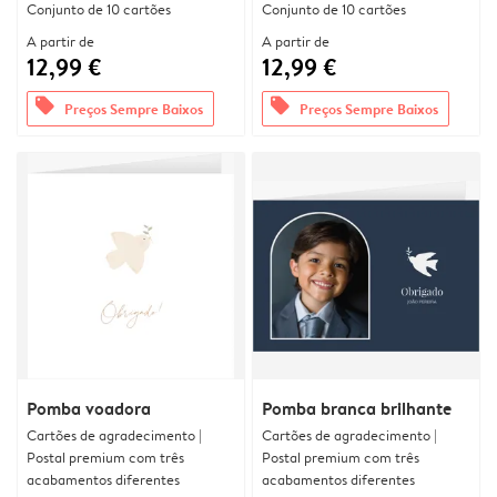
Conjunto de 10 cartões
Conjunto de 10 cartões
A partir de
A partir de
12,99 €
12,99 €
offers
offers
Preços Sempre Baixos
Preços Sempre Baixos
Pomba voadora
Pomba branca brilhante
Cartões de agradecimento |
Cartões de agradecimento |
Postal premium com três
Postal premium com três
acabamentos diferentes
acabamentos diferentes