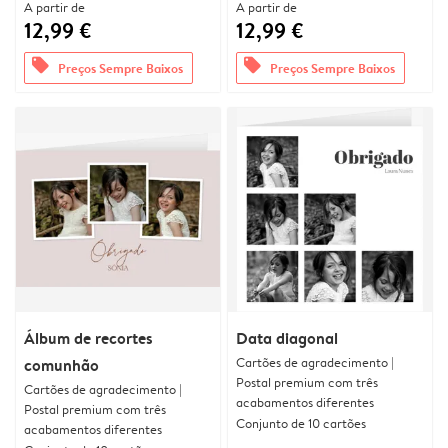
A partir de
A partir de
12,99 €
12,99 €
offers
offers
Preços Sempre Baixos
Preços Sempre Baixos
Álbum de recortes
Data diagonal
Cartões de agradecimento |
comunhão
Postal premium com três
Cartões de agradecimento |
acabamentos diferentes
Postal premium com três
Conjunto de 10 cartões
acabamentos diferentes