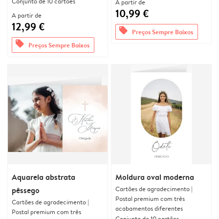
Conjunto de 10 cartões
A partir de
10,99 €
A partir de
12,99 €
offers
Preços Sempre Baixos
offers
Preços Sempre Baixos
Aquarela abstrata
Moldura oval moderna
Cartões de agradecimento |
pêssego
Postal premium com três
Cartões de agradecimento |
acabamentos diferentes
Postal premium com três
Conjunto de 10 cartões