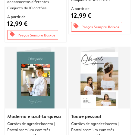
acabamentos diferentes
Conjunto de 10 cartões
A partir de
12,99 €
A partir de
12,99 €
offers
Preços Sempre Baixos
offers
Preços Sempre Baixos
Moderno e azul-turquesa
Toque pessoal
Cartões de agradecimento |
Cartões de agradecimento |
Postal premium com três
Postal premium com três