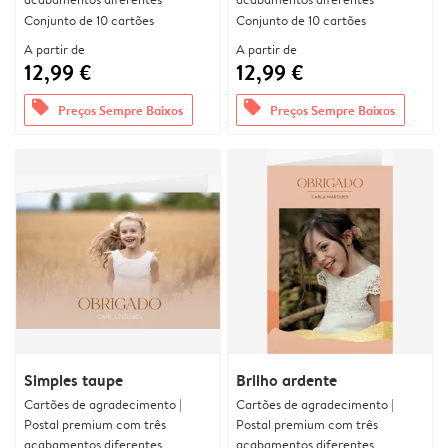
Conjunto de 10 cartões
Conjunto de 10 cartões
A partir de
A partir de
12,99 €
12,99 €
offers
offers
Preços Sempre Baixos
Preços Sempre Baixos
Simples taupe
Brilho ardente
Cartões de agradecimento |
Cartões de agradecimento |
Postal premium com três
Postal premium com três
acabamentos diferentes
acabamentos diferentes