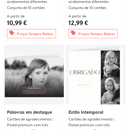
acabamentos diferentes
acabamentos diferentes
Conjunto de 10 cartões
Conjunto de 10 cartões
A partir de
A partir de
10,99 €
12,99 €
offers
offers
Preços Sempre Baixos
Preços Sempre Baixos
Palavras em destaque
Estilo intemporal
Cartões de agradecimento |
Cartões de agradecimento |
Postal premium com três
Postal premium com três