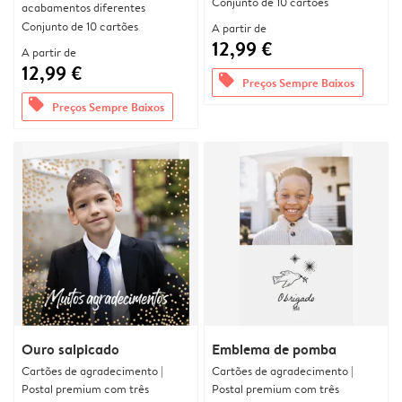
Conjunto de 10 cartões
acabamentos diferentes
Conjunto de 10 cartões
A partir de
12,99 €
A partir de
12,99 €
offers
Preços Sempre Baixos
offers
Preços Sempre Baixos
Ouro salpicado
Emblema de pomba
Cartões de agradecimento |
Cartões de agradecimento |
Postal premium com três
Postal premium com três