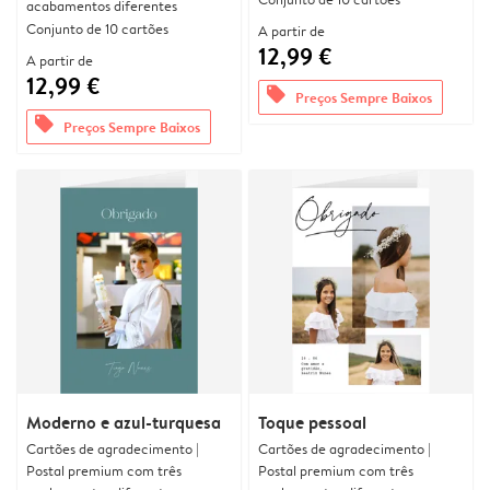
acabamentos diferentes
Conjunto de 10 cartões
A partir de
12,99 €
A partir de
12,99 €
offers
Preços Sempre Baixos
offers
Preços Sempre Baixos
Moderno e azul-turquesa
Toque pessoal
Cartões de agradecimento |
Cartões de agradecimento |
Postal premium com três
Postal premium com três