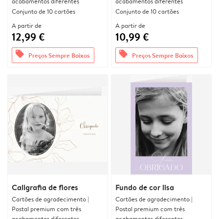
acabamentos diferentes
acabamentos diferentes
Conjunto de 10 cartões
Conjunto de 10 cartões
A partir de
A partir de
12,99 €
10,99 €
offers
offers
Preços Sempre Baixos
Preços Sempre Baixos
Caligrafia de flores
Fundo de cor lisa
Cartões de agradecimento |
Cartões de agradecimento |
Postal premium com três
Postal premium com três
acabamentos diferentes
acabamentos diferentes