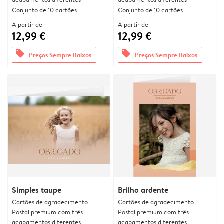
Conjunto de 10 cartões
Conjunto de 10 cartões
A partir de
A partir de
12,99 €
12,99 €
offers
offers
Preços Sempre Baixos
Preços Sempre Baixos
Simples taupe
Brilho ardente
Cartões de agradecimento |
Cartões de agradecimento |
Postal premium com três
Postal premium com três
acabamentos diferentes
acabamentos diferentes