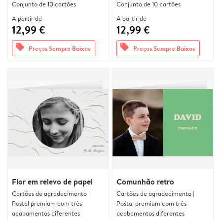
Conjunto de 10 cartões
Conjunto de 10 cartões
A partir de
A partir de
12,99 €
12,99 €
offers
offers
Preços Sempre Baixos
Preços Sempre Baixos
Flor em relevo de papel
Comunhão retro
Cartões de agradecimento |
Cartões de agradecimento |
Postal premium com três
Postal premium com três
acabamentos diferentes
acabamentos diferentes