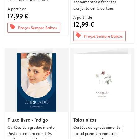
acabamentos diferentes
Conjunto de 10 cartões
A partir de
12,99 €
A partir de
12,99 €
offers
Preços Sempre Baixos
offers
Preços Sempre Baixos
Fluxo livre - índigo
Talos altos
Cartões de agradecimento |
Cartões de agradecimento |
Postal premium com três
Postal premium com três