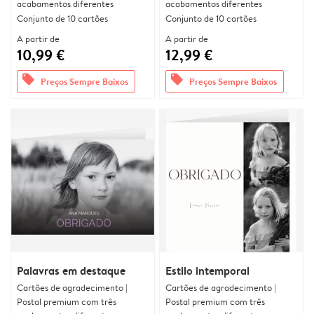
acabamentos diferentes
acabamentos diferentes
Conjunto de 10 cartões
Conjunto de 10 cartões
A partir de
A partir de
10,99 €
12,99 €
offers
offers
Preços Sempre Baixos
Preços Sempre Baixos
Palavras em destaque
Estilo intemporal
Cartões de agradecimento |
Cartões de agradecimento |
Postal premium com três
Postal premium com três