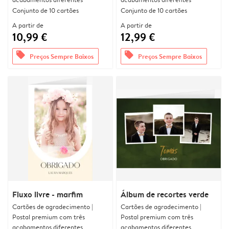
Conjunto de 10 cartões
Conjunto de 10 cartões
A partir de
A partir de
10,99 €
12,99 €
offers
offers
Preços Sempre Baixos
Preços Sempre Baixos
Fluxo livre - marfim
Álbum de recortes verde
Cartões de agradecimento |
Cartões de agradecimento |
Postal premium com três
Postal premium com três
acabamentos diferentes
acabamentos diferentes