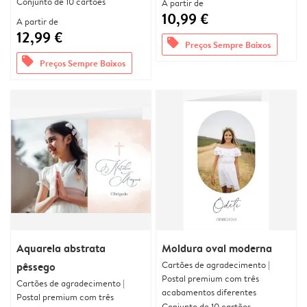
Conjunto de 10 cartões
A partir de
10,99 €
A partir de
12,99 €
offers
Preços Sempre Baixos
offers
Preços Sempre Baixos
Aquarela abstrata
Moldura oval moderna
Cartões de agradecimento |
pêssego
Postal premium com três
Cartões de agradecimento |
acabamentos diferentes
Postal premium com três
Conjunto de 10 cartões