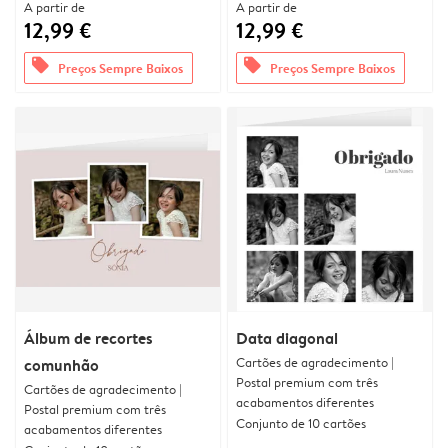
A partir de
A partir de
12,99 €
12,99 €
offers
offers
Preços Sempre Baixos
Preços Sempre Baixos
Álbum de recortes
Data diagonal
Cartões de agradecimento |
comunhão
Postal premium com três
Cartões de agradecimento |
acabamentos diferentes
Postal premium com três
Conjunto de 10 cartões
acabamentos diferentes