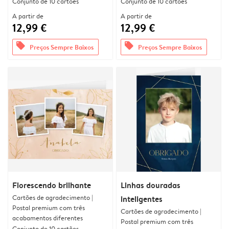
Conjunto de 10 cartões
Conjunto de 10 cartões
A partir de
A partir de
12,99 €
12,99 €
offers
offers
Preços Sempre Baixos
Preços Sempre Baixos
Florescendo brilhante
Linhas douradas
Cartões de agradecimento |
inteligentes
Postal premium com três
Cartões de agradecimento |
acabamentos diferentes
Postal premium com três
Conjunto de 10 cartões