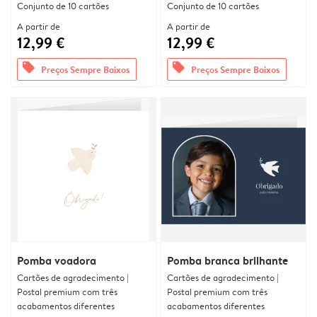
Conjunto de 10 cartões
Conjunto de 10 cartões
A partir de
A partir de
12,99 €
12,99 €
offers
offers
Preços Sempre Baixos
Preços Sempre Baixos
Pomba voadora
Pomba branca brilhante
Cartões de agradecimento |
Cartões de agradecimento |
Postal premium com três
Postal premium com três
acabamentos diferentes
acabamentos diferentes