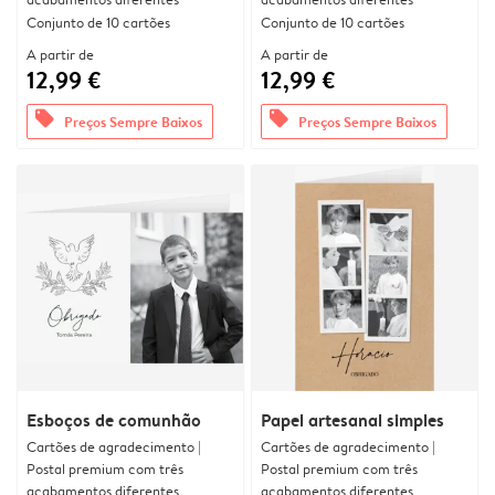
Conjunto de 10 cartões
Conjunto de 10 cartões
A partir de
A partir de
12,99 €
12,99 €
offers
offers
Preços Sempre Baixos
Preços Sempre Baixos
Esboços de comunhão
Papel artesanal simples
Cartões de agradecimento |
Cartões de agradecimento |
Postal premium com três
Postal premium com três
acabamentos diferentes
acabamentos diferentes