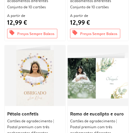
acabamentos diferentes
acabamentos diferentes
Conjunto de 10 cartões
Conjunto de 10 cartões
A partir de
A partir de
12,99 €
12,99 €
offers
offers
Preços Sempre Baixos
Preços Sempre Baixos
Pétala confetis
Ramo de eucalipto e ouro
Cartões de agradecimento |
Cartões de agradecimento |
Postal premium com três
Postal premium com três
acabamentos diferentes
acabamentos diferentes