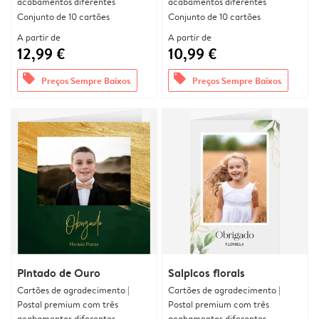
acabamentos diferentes
acabamentos diferentes
Conjunto de 10 cartões
Conjunto de 10 cartões
A partir de
A partir de
12,99 €
10,99 €
offers
offers
Preços Sempre Baixos
Preços Sempre Baixos
Pintado de Ouro
Salpicos florais
Cartões de agradecimento |
Cartões de agradecimento |
Postal premium com três
Postal premium com três
acabamentos diferentes
acabamentos diferentes