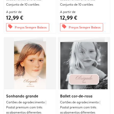
Conjunto de 10 cartões
Conjunto de 10 cartões
A partir de
A partir de
12,99 €
12,99 €
offers
offers
Preços Sempre Baixos
Preços Sempre Baixos
Sonhando grande
Ballet cor-de-rosa
Cartões de agradecimento |
Cartões de agradecimento |
Postal premium com três
Postal premium com três
acabamentos diferentes
acabamentos diferentes