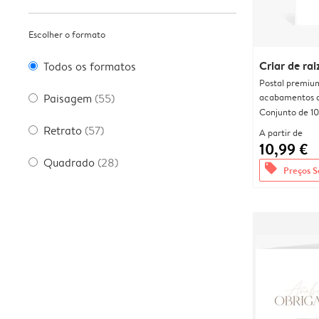
Escolher o formato
Criar de rai
Todos os formatos
Postal premiu
acabamentos d
Paisagem
(55)
Conjunto de 10
Retrato
(57)
A partir de
10,99 €
Quadrado
(28)
offers
Preços S