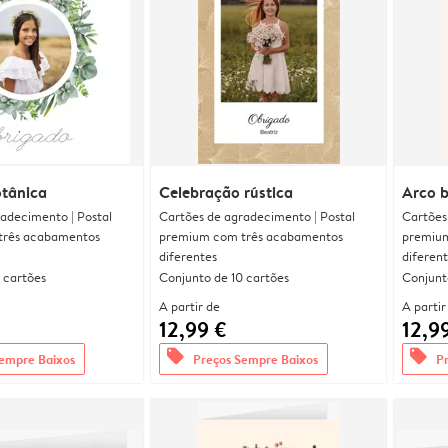
otânica
Celebração rústica
Arco 
adecimento | Postal
Cartões de agradecimento | Postal
Cartões
três acabamentos
premium com três acabamentos
premium
diferentes
diferen
 cartões
Conjunto de 10 cartões
Conjunt
A partir de
A partir
12,99 €
12,9
offers
offers
empre Baixos
Preços Sempre Baixos
P