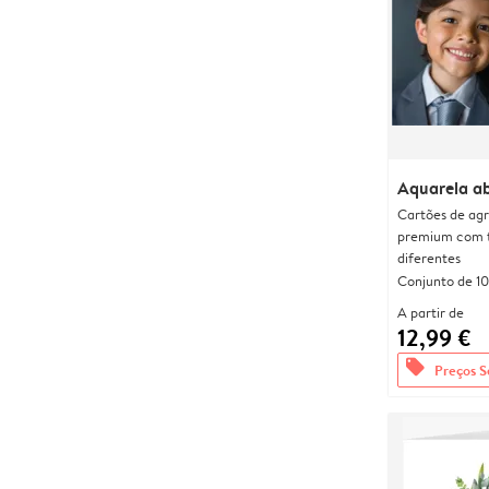
Aquarela ab
Cartões de agr
premium com 
diferentes
Conjunto de 10
A partir de
12,99 €
offers
Preços S