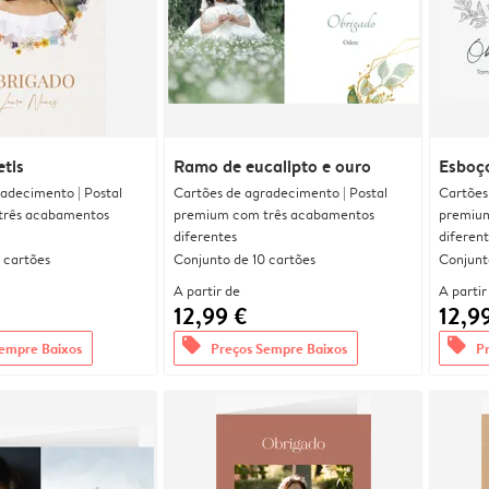
etis
Ramo de eucalipto e ouro
Esboç
adecimento | Postal
Cartões de agradecimento | Postal
Cartões
três acabamentos
premium com três acabamentos
premium
diferentes
diferen
 cartões
Conjunto de 10 cartões
Conjunt
A partir de
A partir
12,99 €
12,9
offers
offers
empre Baixos
Preços Sempre Baixos
P