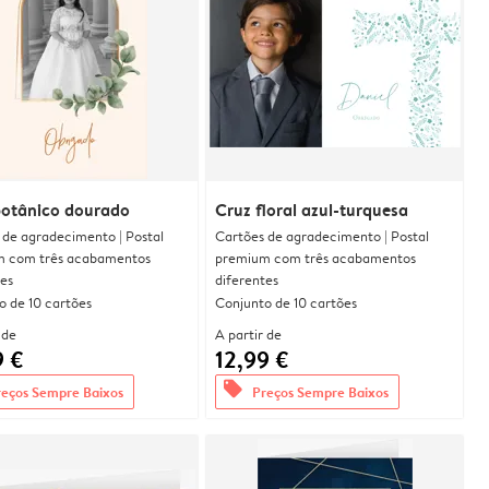
botânico dourado
Cruz floral azul-turquesa
 de agradecimento | Postal
Cartões de agradecimento | Postal
 com três acabamentos
premium com três acabamentos
tes
diferentes
o de 10 cartões
Conjunto de 10 cartões
 de
A partir de
9 €
12,99 €
offers
reços Sempre Baixos
Preços Sempre Baixos