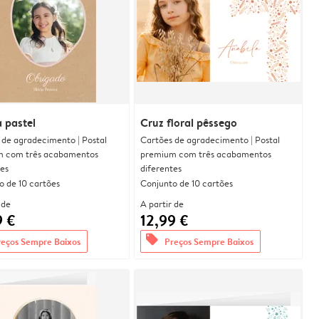
 pastel
Cruz floral pêssego
 de agradecimento | Postal
Cartões de agradecimento | Postal
 com três acabamentos
premium com três acabamentos
tes
diferentes
o de 10 cartões
Conjunto de 10 cartões
 de
A partir de
9 €
12,99 €
offers
reços Sempre Baixos
Preços Sempre Baixos