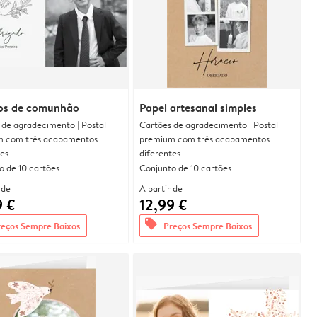
os de comunhão
Papel artesanal simples
 de agradecimento | Postal
Cartões de agradecimento | Postal
 com três acabamentos
premium com três acabamentos
tes
diferentes
o de 10 cartões
Conjunto de 10 cartões
 de
A partir de
9 €
12,99 €
offers
reços Sempre Baixos
Preços Sempre Baixos