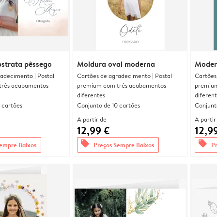
bstrata pêssego
Moldura oval moderna
Moder
adecimento | Postal
Cartões de agradecimento | Postal
Cartões
três acabamentos
premium com três acabamentos
premium
diferentes
diferen
 cartões
Conjunto de 10 cartões
Conjunt
A partir de
A partir
12,99 €
12,9
offers
offers
empre Baixos
Preços Sempre Baixos
P