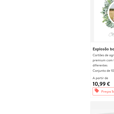
Explosão b
Cartões de agr
premium com 
diferentes
Conjunto de 10
A partir de
10,99 €
offers
Preços S