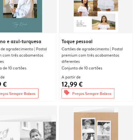
no e azul-turquesa
Toque pessoal
 de agradecimento | Postal
Cartões de agradecimento | Postal
 com três acabamentos
premium com três acabamentos
tes
diferentes
o de 10 cartões
Conjunto de 10 cartões
 de
A partir de
9 €
12,99 €
offers
reços Sempre Baixos
Preços Sempre Baixos