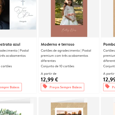
strata azul
Moderno e terroso
Pomba
adecimento | Postal
Cartões de agradecimento | Postal
Cartões
três acabamentos
premium com três acabamentos
premium
diferentes
diferen
 cartões
Conjunto de 10 cartões
Conjunt
A partir de
A partir
12,99 €
12,9
offers
offers
empre Baixos
Preços Sempre Baixos
P