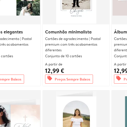
s elegantes
Comunhão minimalista
Álbum
adecimento | Postal
Cartões de agradecimento | Postal
Cartões
três acabamentos
premium com três acabamentos
premium
diferentes
diferen
 cartões
Conjunto de 10 cartões
Conjunt
A partir de
A partir
12,99 €
12,9
offers
offers
empre Baixos
Preços Sempre Baixos
P