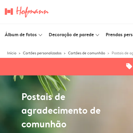
Álbum de fotos
Decoração de parede
Prendas pers
slim_arrow_down
slim_arrow_down
Início
Cartões personalizados
Cartões de comunhão
Postais de 
offers
Postais de
agradecimento de
comunhão