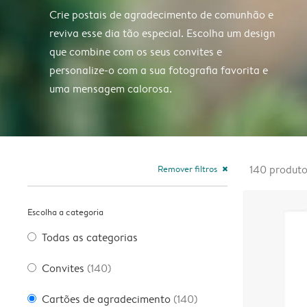
Crie postais de agradecimento de comunhão e
reviva esse dia tão especial. Escolha um design
que combine com os seus convites e
personalize-o com a sua fotografia favorita e
uma mensagem calorosa.
Remover filtros
140
produt
close
Escolha a categoria
Todas as categorias
Convites
(140)
Cartões de agradecimento
(140)