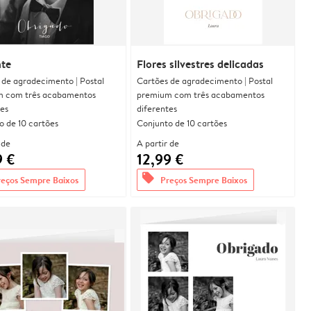
nte
Flores silvestres delicadas
 de agradecimento | Postal
Cartões de agradecimento | Postal
 com três acabamentos
premium com três acabamentos
tes
diferentes
o de 10 cartões
Conjunto de 10 cartões
 de
A partir de
9 €
12,99 €
offers
reços Sempre Baixos
Preços Sempre Baixos