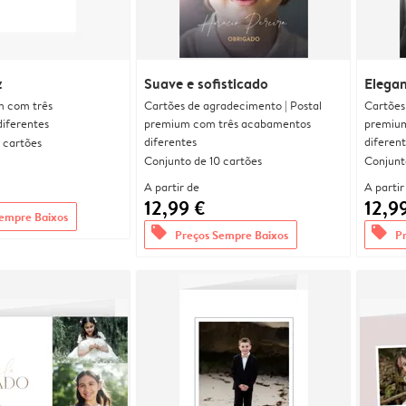
z
Suave e sofisticado
Elega
m com três
Cartões de agradecimento | Postal
Cartões
iferentes
premium com três acabamentos
premium
diferentes
diferen
 cartões
Conjunto de 10 cartões
Conjunt
A partir de
A partir
12,99 €
12,9
empre Baixos
offers
offers
Preços Sempre Baixos
P