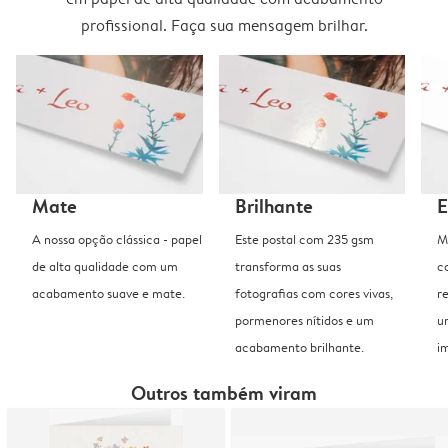
profissional. Faça sua mensagem brilhar.
Mate
Brilhante
E
A nossa opção clássica - papel
Este postal com 235 gsm
M
de alta qualidade com um
transforma as suas
c
acabamento suave e mate.
fotografias com cores vivas,
r
pormenores nítidos e um
u
acabamento brilhante.
i
Outros também viram