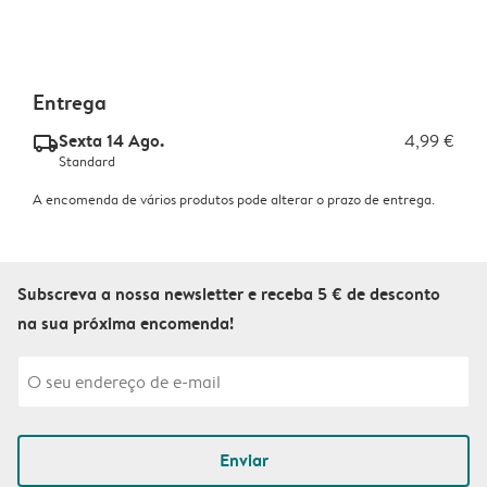
Entrega
Sexta 14 Ago.
4,99 €
delivery_standard_v2
Standard
A encomenda de vários produtos pode alterar o prazo de entrega.
Subscreva a nossa newsletter e receba 5 € de desconto
na sua próxima encomenda!
Enviar