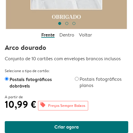
Frente
Dentro
Voltar
Arco dourado
Conjunto de 10 cartões com envelopes brancos inclusos
Selecione o tipo de cartão:
Postais fotográficos
Postais fotográficos
planos
dobráveis
A partir de
10,99 €
offers
Preços Sempre Baixos
Criar agora