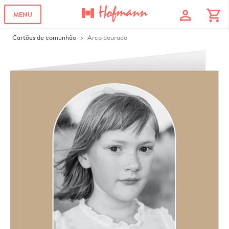
profile
shopping_cart
MENU
Cartões de comunhão
Arco dourado