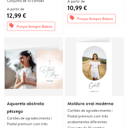
Conjunto de 10 cartões
A partir de
10,99 €
A partir de
12,99 €
offers
Preços Sempre Baixos
offers
Preços Sempre Baixos
Aquarela abstrata
Moldura oval moderna
Cartões de agradecimento |
pêssego
Postal premium com três
Cartões de agradecimento |
acabamentos diferentes
Postal premium com três
Conjunto de 10 cartões