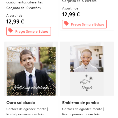
Conjunto de 10 cartões
acabamentos diferentes
Conjunto de 10 cartões
A partir de
12,99 €
A partir de
12,99 €
offers
Preços Sempre Baixos
offers
Preços Sempre Baixos
Ouro salpicado
Emblema de pomba
Cartões de agradecimento |
Cartões de agradecimento |
Postal premium com três
Postal premium com três