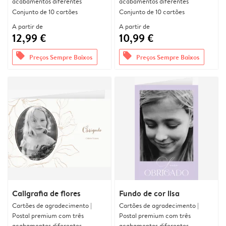
acabamentos diferentes
acabamentos diferentes
Conjunto de 10 cartões
Conjunto de 10 cartões
A partir de
A partir de
12,99 €
10,99 €
offers
offers
Preços Sempre Baixos
Preços Sempre Baixos
Caligrafia de flores
Fundo de cor lisa
Cartões de agradecimento |
Cartões de agradecimento |
Postal premium com três
Postal premium com três
acabamentos diferentes
acabamentos diferentes