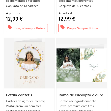
acabamentos diferentes
acabamentos diferentes
Conjunto de 10 cartões
Conjunto de 10 cartões
A partir de
A partir de
12,99 €
12,99 €
offers
offers
Preços Sempre Baixos
Preços Sempre Baixos
Pétala confetis
Ramo de eucalipto e ouro
Cartões de agradecimento |
Cartões de agradecimento |
Postal premium com três
Postal premium com três
acabamentos diferentes
acabamentos diferentes