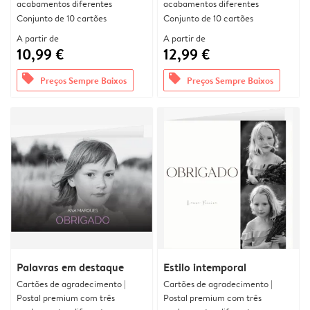
acabamentos diferentes
acabamentos diferentes
Conjunto de 10 cartões
Conjunto de 10 cartões
A partir de
A partir de
10,99 €
12,99 €
offers
offers
Preços Sempre Baixos
Preços Sempre Baixos
Palavras em destaque
Estilo intemporal
Cartões de agradecimento |
Cartões de agradecimento |
Postal premium com três
Postal premium com três