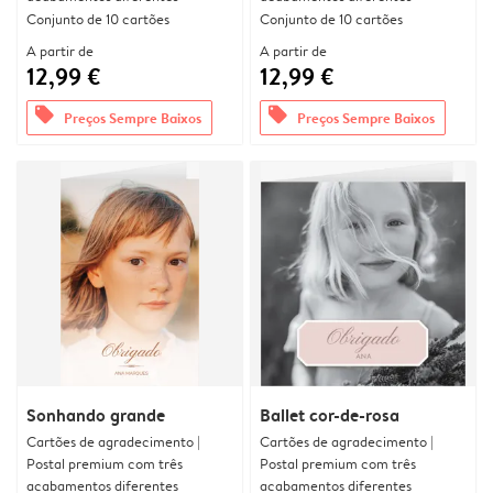
Conjunto de 10 cartões
Conjunto de 10 cartões
A partir de
A partir de
12,99 €
12,99 €
offers
offers
Preços Sempre Baixos
Preços Sempre Baixos
Sonhando grande
Ballet cor-de-rosa
Cartões de agradecimento |
Cartões de agradecimento |
Postal premium com três
Postal premium com três
acabamentos diferentes
acabamentos diferentes