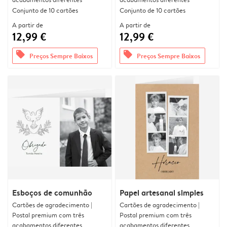
Conjunto de 10 cartões
Conjunto de 10 cartões
A partir de
A partir de
12,99 €
12,99 €
offers
offers
Preços Sempre Baixos
Preços Sempre Baixos
Esboços de comunhão
Papel artesanal simples
Cartões de agradecimento |
Cartões de agradecimento |
Postal premium com três
Postal premium com três
acabamentos diferentes
acabamentos diferentes