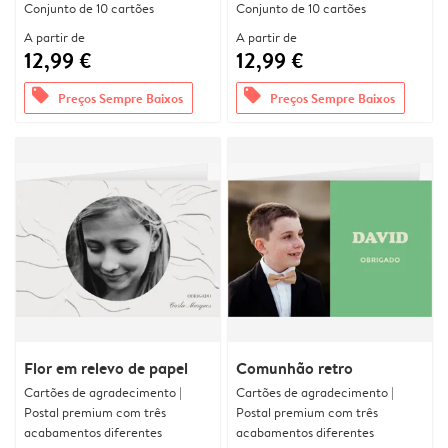
Conjunto de 10 cartões
Conjunto de 10 cartões
A partir de
A partir de
12,99 €
12,99 €
offers
offers
Preços Sempre Baixos
Preços Sempre Baixos
Flor em relevo de papel
Comunhão retro
Cartões de agradecimento |
Cartões de agradecimento |
Postal premium com três
Postal premium com três
acabamentos diferentes
acabamentos diferentes