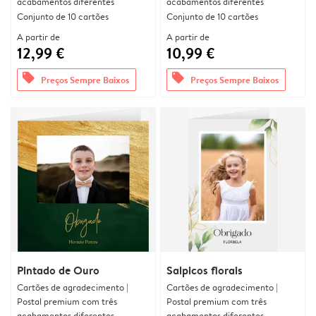
acabamentos diferentes
acabamentos diferentes
Conjunto de 10 cartões
Conjunto de 10 cartões
A partir de
A partir de
12,99 €
10,99 €
offers
offers
Preços Sempre Baixos
Preços Sempre Baixos
Pintado de Ouro
Salpicos florais
Cartões de agradecimento |
Cartões de agradecimento |
Postal premium com três
Postal premium com três
acabamentos diferentes
acabamentos diferentes