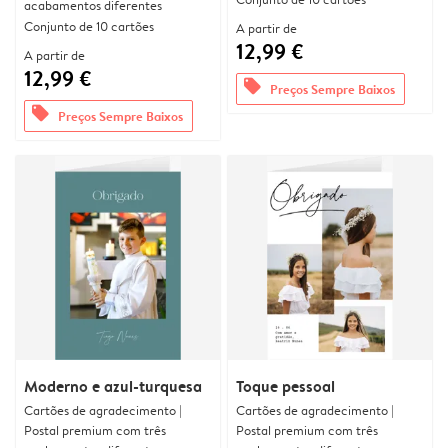
acabamentos diferentes
Conjunto de 10 cartões
A partir de
12,99 €
A partir de
12,99 €
offers
Preços Sempre Baixos
offers
Preços Sempre Baixos
Moderno e azul-turquesa
Toque pessoal
Cartões de agradecimento |
Cartões de agradecimento |
Postal premium com três
Postal premium com três