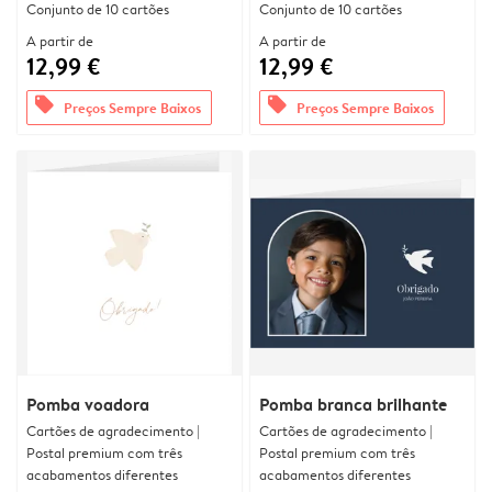
Conjunto de 10 cartões
Conjunto de 10 cartões
A partir de
A partir de
12,99 €
12,99 €
offers
offers
Preços Sempre Baixos
Preços Sempre Baixos
Pomba voadora
Pomba branca brilhante
Cartões de agradecimento |
Cartões de agradecimento |
Postal premium com três
Postal premium com três
acabamentos diferentes
acabamentos diferentes