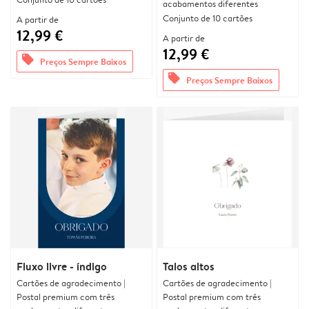
acabamentos diferentes
Conjunto de 10 cartões
A partir de
12,99 €
A partir de
12,99 €
offers
Preços Sempre Baixos
offers
Preços Sempre Baixos
Fluxo livre - índigo
Talos altos
Cartões de agradecimento |
Cartões de agradecimento |
Postal premium com três
Postal premium com três