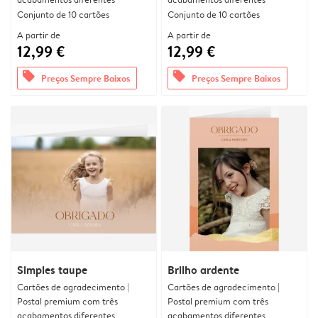
Conjunto de 10 cartões
Conjunto de 10 cartões
A partir de
A partir de
12,99 €
12,99 €
offers
offers
Preços Sempre Baixos
Preços Sempre Baixos
Simples taupe
Brilho ardente
Cartões de agradecimento |
Cartões de agradecimento |
Postal premium com três
Postal premium com três
acabamentos diferentes
acabamentos diferentes