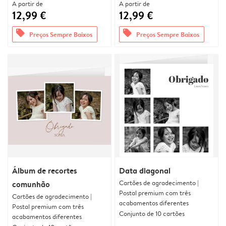
A partir de
A partir de
12,99 €
12,99 €
offers
offers
Preços Sempre Baixos
Preços Sempre Baixos
Álbum de recortes
Data diagonal
Cartões de agradecimento |
comunhão
Postal premium com três
Cartões de agradecimento |
acabamentos diferentes
Postal premium com três
Conjunto de 10 cartões
acabamentos diferentes