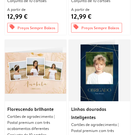
Conjunto de 10 cartões
Conjunto de 10 cartões
A partir de
A partir de
12,99 €
12,99 €
offers
offers
Preços Sempre Baixos
Preços Sempre Baixos
Florescendo brilhante
Linhas douradas
Cartões de agradecimento |
inteligentes
Postal premium com três
Cartões de agradecimento |
acabamentos diferentes
Postal premium com três
Conjunto de 10 cartões