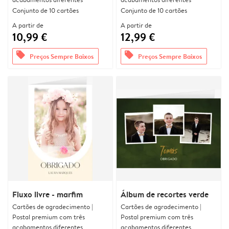
Conjunto de 10 cartões
Conjunto de 10 cartões
A partir de
A partir de
10,99 €
12,99 €
offers
offers
Preços Sempre Baixos
Preços Sempre Baixos
Fluxo livre - marfim
Álbum de recortes verde
Cartões de agradecimento |
Cartões de agradecimento |
Postal premium com três
Postal premium com três
acabamentos diferentes
acabamentos diferentes