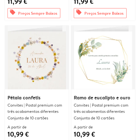
11,99 €
11,99 €
offers
offers
Preços Sempre Baixos
Preços Sempre Baixos
Pétala confetis
Ramo de eucalipto e ouro
Convites | Postal premium com
Convites | Postal premium com
três acabamentos diferentes
três acabamentos diferentes
Conjunto de 10 cartões
Conjunto de 10 cartões
A partir de
A partir de
10,99 €
10,99 €