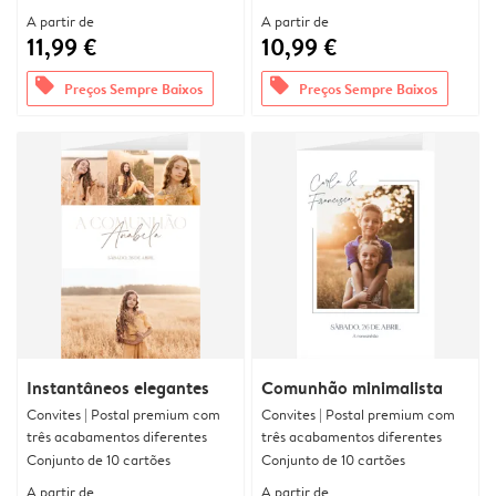
A partir de
A partir de
11,99 €
10,99 €
offers
offers
Preços Sempre Baixos
Preços Sempre Baixos
Instantâneos elegantes
Comunhão minimalista
Convites | Postal premium com
Convites | Postal premium com
três acabamentos diferentes
três acabamentos diferentes
Conjunto de 10 cartões
Conjunto de 10 cartões
A partir de
A partir de