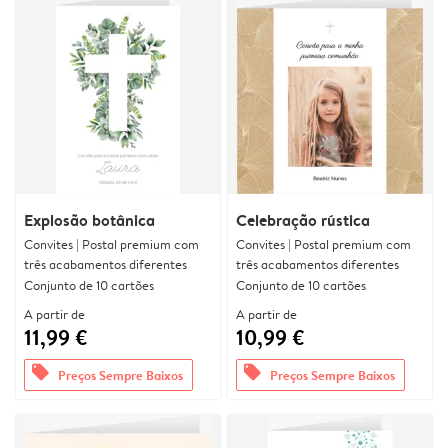
Explosão botânica
Celebração rústica
Convites | Postal premium com
Convites | Postal premium com
três acabamentos diferentes
três acabamentos diferentes
Conjunto de 10 cartões
Conjunto de 10 cartões
A partir de
A partir de
11,99 €
10,99 €
offers
offers
Preços Sempre Baixos
Preços Sempre Baixos