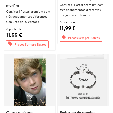
Convites | Postal premium com
marfim
três acabamentos diferentes
Convites | Postal premium com
Conjunto de 10 cartões
três acabamentos diferentes
Conjunto de 10 cartões
A partir de
11,99 €
A partir de
11,99 €
offers
Preços Sempre Baixos
offers
Preços Sempre Baixos
Ouro salpicado
Emblema de pomba