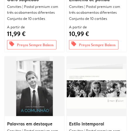
Convites | Postal premium com
Convites | Postal premium com
três acabamentos diferentes
três acabamentos diferentes
Conjunto de 10 cartões
Conjunto de 10 cartões
A partir de
A partir de
11,99 €
10,99 €
offers
offers
Preços Sempre Baixos
Preços Sempre Baixos
Palavras em destaque
Estilo intemporal
Convites | Postal premium com
Convites | Postal premium com