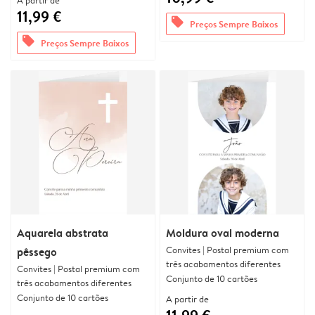
A partir de
11,99 €
offers
Preços Sempre Baixos
offers
Preços Sempre Baixos
Aquarela abstrata
Moldura oval moderna
Convites | Postal premium com
pêssego
três acabamentos diferentes
Convites | Postal premium com
Conjunto de 10 cartões
três acabamentos diferentes
Conjunto de 10 cartões
A partir de