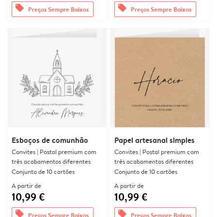
offers
offers
Preços Sempre Baixos
Preços Sempre Baixos
Esboços de comunhão
Papel artesanal simples
Convites | Postal premium com
Convites | Postal premium com
três acabamentos diferentes
três acabamentos diferentes
Conjunto de 10 cartões
Conjunto de 10 cartões
A partir de
A partir de
10,99 €
10,99 €
offers
offers
Preços Sempre Baixos
Preços Sempre Baixos