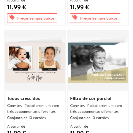
A partir de
A partir de
11,99 €
11,99 €
offers
offers
Preços Sempre Baixos
Preços Sempre Baixos
Todos crescidos
Filtro de cor parcial
Convites | Postal premium com
Convites | Postal premium com
três acabamentos diferentes
três acabamentos diferentes
Conjunto de 10 cartões
Conjunto de 10 cartões
A partir de
A partir de