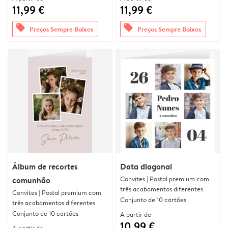
11,99 €
11,99 €
offers
offers
Preços Sempre Baixos
Preços Sempre Baixos
Álbum de recortes
Data diagonal
Convites | Postal premium com
comunhão
três acabamentos diferentes
Convites | Postal premium com
Conjunto de 10 cartões
três acabamentos diferentes
Conjunto de 10 cartões
A partir de
10,99 €