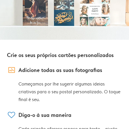
Crie os seus próprios cartões personalizados
image_placeholder
Adicione todas as suas fotografias
Começamos por lhe sugerir algumas ideias
criativas para o seu postal personalizado. O toque
final é seu.
heart
Diga-o à sua maneira
Cada criação oferece espaço para texto – ajuste,