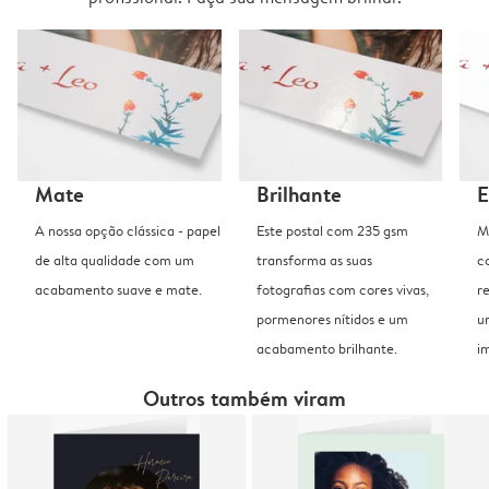
Mate
Brilhante
E
A nossa opção clássica - papel
Este postal com 235 gsm
M
de alta qualidade com um
transforma as suas
c
acabamento suave e mate.
fotografias com cores vivas,
r
pormenores nítidos e um
u
acabamento brilhante.
i
Outros também viram