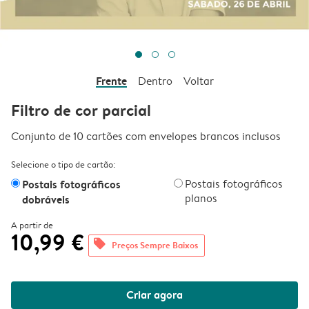
Frente
Dentro
Voltar
Filtro de cor parcial
Conjunto de 10 cartões com envelopes brancos inclusos
Selecione o tipo de cartão:
Postais fotográficos
Postais fotográficos
planos
dobráveis
A partir de
10,99 €
offers
Preços Sempre Baixos
Criar agora