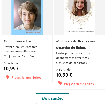
Comunhão retro
Molduras de flores com
Postal premium com três
desenho de linhas
acabamentos diferentes
Postal premium com três
Conjunto de 10 cartões
acabamentos diferentes
Conjunto de 10 cartões
A partir de
10,99 €
A partir de
10,99 €
offers
Preços Sempre Baixos
offers
Preços Sempre Baixos
Mais cartões