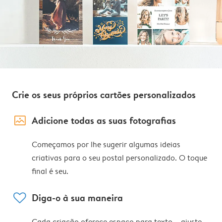
Crie os seus próprios cartões personalizados
image_placeholder
Adicione todas as suas fotografias
Começamos por lhe sugerir algumas ideias
criativas para o seu postal personalizado. O toque
final é seu.
heart
Diga-o à sua maneira
Cada criação oferece espaço para texto – ajuste,