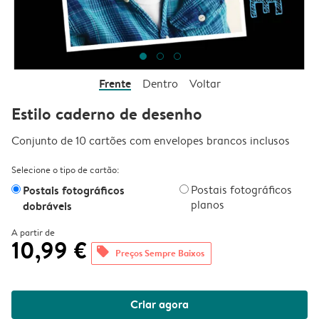
Frente
Dentro
Voltar
Estilo caderno de desenho
Conjunto de 10 cartões com envelopes brancos inclusos
Selecione o tipo de cartão:
Postais fotográficos
Postais fotográficos
planos
dobráveis
A partir de
10,99 €
offers
Preços Sempre Baixos
Criar agora