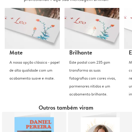
Mate
Brilhante
E
A nossa opção clássica - papel
Este postal com 235 gsm
M
de alta qualidade com um
transforma as suas
c
acabamento suave e mate.
fotografias com cores vivas,
r
pormenores nítidos e um
u
acabamento brilhante.
i
Outros também viram