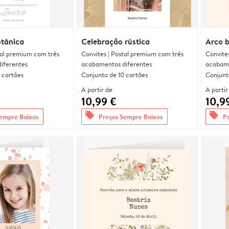
otânica
Celebração rústica
Arco 
tal premium com três
Convites | Postal premium com três
Convite
iferentes
acabamentos diferentes
acabame
 cartões
Conjunto de 10 cartões
Conjunt
A partir de
A partir
10,99 €
10,9
offers
offers
empre Baixos
Preços Sempre Baixos
P