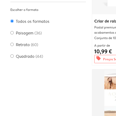
Escolher o formato
Criar de rai
Todos os formatos
Postal premiu
acabamentos d
Paisagem
(36)
Conjunto de 10
Retrato
(60)
A partir de
10,99 €
Quadrado
(44)
offers
Preços S