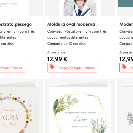
bstrata pêssego
Moldura oval moderna
Moder
tal premium com três
Convites | Postal premium com três
Convite
iferentes
acabamentos diferentes
acabame
 cartões
Conjunto de 10 cartões
Conjunt
A partir de
A partir
12,99 €
12,9
offers
offers
empre Baixos
Preços Sempre Baixos
P