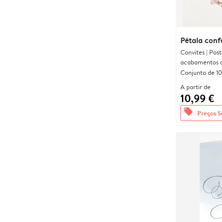
Pétala conf
Convites | Pos
acabamentos d
Conjunto de 10
A partir de
10,99 €
offers
Preços S