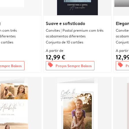
z
Suave e sofisticado
Elega
m com três
Convites | Postal premium com três
Convite
iferentes
acabamentos diferentes
acabame
 cartões
Conjunto de 10 cartões
Conjunt
A partir de
A partir
12,99 €
12,9
offers
offers
empre Baixos
Preços Sempre Baixos
P