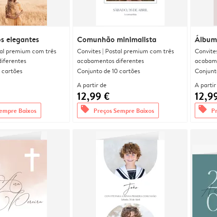
s elegantes
Comunhão minimalista
Álbum
tal premium com três
Convites | Postal premium com três
Convite
iferentes
acabamentos diferentes
acabame
 cartões
Conjunto de 10 cartões
Conjunt
A partir de
A partir
12,99 €
12,9
offers
offers
empre Baixos
Preços Sempre Baixos
P