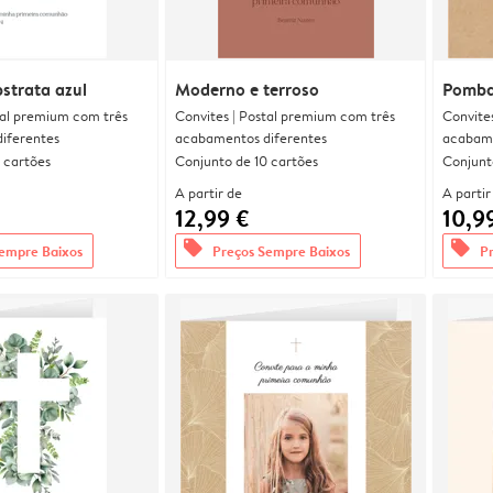
strata azul
Moderno e terroso
Pomba
tal premium com três
Convites | Postal premium com três
Convite
iferentes
acabamentos diferentes
acabame
 cartões
Conjunto de 10 cartões
Conjunt
A partir de
A partir
12,99 €
10,9
offers
offers
empre Baixos
Preços Sempre Baixos
P