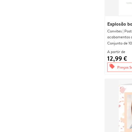
Explosão b
Convites | Pos
acabamentos d
Conjunto de 10
A partir de
12,99 €
offers
Preços S