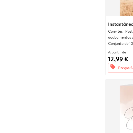
Instantâneo
Convites | Pos
acabamentos d
Conjunto de 10
A partir de
12,99 €
offers
Preços S