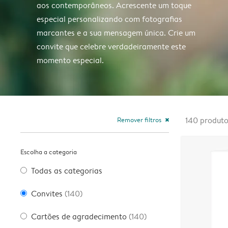
aos contemporâneos. Acrescente um toque
especial personalizando com fotografias
marcantes e a sua mensagem única. Crie um
convite que celebre verdadeiramente este
momento especial.
Remover filtros
140
produt
close
Escolha a categoria
Todas as categorias
Convites
(140)
Cartões de agradecimento
(140)