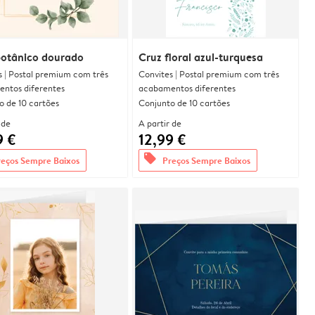
botânico dourado
Cruz floral azul-turquesa
s | Postal premium com três
Convites | Postal premium com três
ntos diferentes
acabamentos diferentes
o de 10 cartões
Conjunto de 10 cartões
 de
A partir de
9 €
12,99 €
offers
reços Sempre Baixos
Preços Sempre Baixos