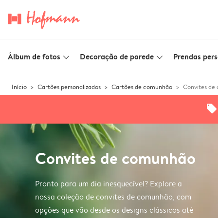
Álbum de fotos
Decoração de parede
Prendas pers
slim_arrow_down
slim_arrow_down
Início
Cartões personalizados
Cartões de comunhão
Convites de
offers
Convites de comunhão
Pronto para um dia inesquecível? Explore a
nossa coleção de convites de comunhão, com
opções que vão desde os designs clássicos até