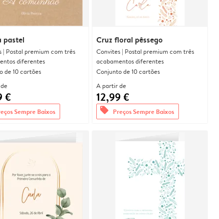
 pastel
Cruz floral pêssego
s | Postal premium com três
Convites | Postal premium com três
ntos diferentes
acabamentos diferentes
o de 10 cartões
Conjunto de 10 cartões
 de
A partir de
9 €
12,99 €
offers
reços Sempre Baixos
Preços Sempre Baixos