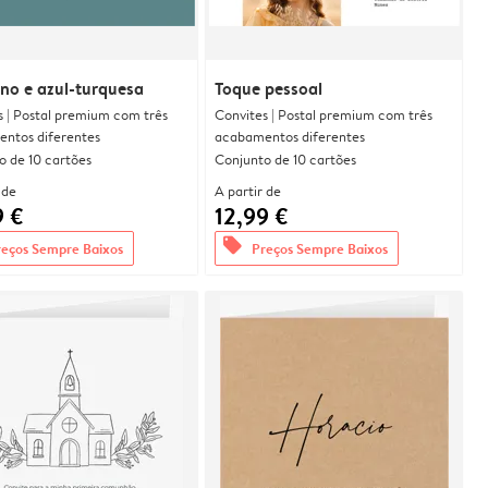
no e azul-turquesa
Toque pessoal
s | Postal premium com três
Convites | Postal premium com três
ntos diferentes
acabamentos diferentes
o de 10 cartões
Conjunto de 10 cartões
 de
A partir de
9 €
12,99 €
offers
reços Sempre Baixos
Preços Sempre Baixos