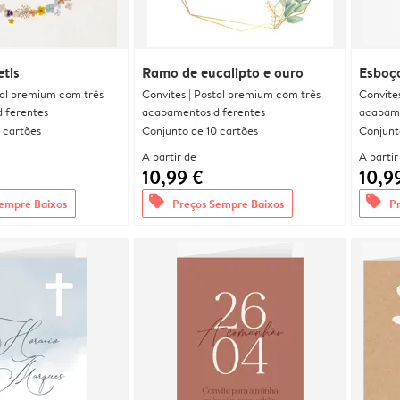
etis
Ramo de eucalipto e ouro
Esboç
tal premium com três
Convites | Postal premium com três
Convite
iferentes
acabamentos diferentes
acabame
 cartões
Conjunto de 10 cartões
Conjunt
A partir de
A partir
10,99 €
10,9
offers
offers
empre Baixos
Preços Sempre Baixos
P