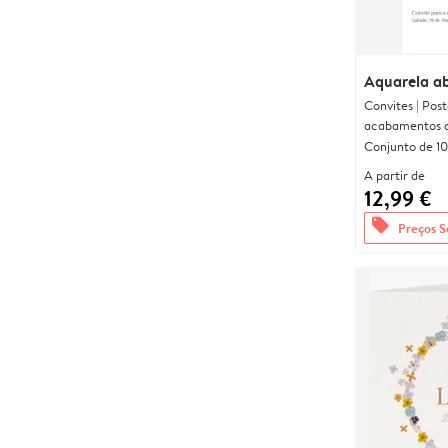
Aquarela a
Convites | Pos
acabamentos d
Conjunto de 10
A partir de
12,99 €
offers
Preços S