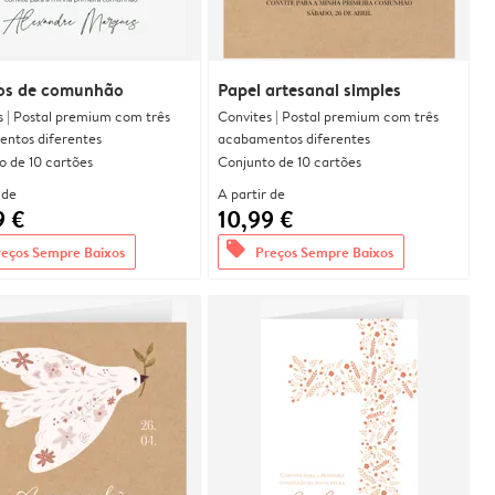
os de comunhão
Papel artesanal simples
s | Postal premium com três
Convites | Postal premium com três
ntos diferentes
acabamentos diferentes
o de 10 cartões
Conjunto de 10 cartões
 de
A partir de
9 €
10,99 €
offers
reços Sempre Baixos
Preços Sempre Baixos