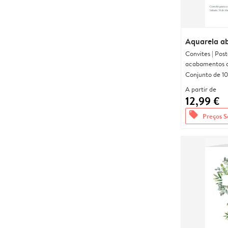
Aquarela ab
Convites | Pos
acabamentos d
Conjunto de 10
A partir de
12,99 €
offers
Preços S