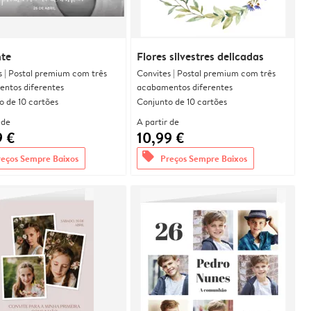
nte
Flores silvestres delicadas
s | Postal premium com três
Convites | Postal premium com três
ntos diferentes
acabamentos diferentes
o de 10 cartões
Conjunto de 10 cartões
 de
A partir de
9 €
10,99 €
offers
reços Sempre Baixos
Preços Sempre Baixos