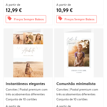
A partir de
A partir de
12,99 €
10,99 €
offers
offers
Preços Sempre Baixos
Preços Sempre Baixos
Instantâneos elegantes
Comunhão minimalista
Convites | Postal premium com
Convites | Postal premium com
três acabamentos diferentes
três acabamentos diferentes
Conjunto de 10 cartões
Conjunto de 10 cartões
A partir de
A partir de