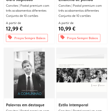
Convites | Postal premium com
Convites | Postal premium com
três acabamentos diferentes
três acabamentos diferentes
Conjunto de 10 cartões
Conjunto de 10 cartões
A partir de
A partir de
12,99 €
10,99 €
offers
offers
Preços Sempre Baixos
Preços Sempre Baixos
Palavras em destaque
Estilo intemporal
Convites | Postal premium com
Convites | Postal premium com