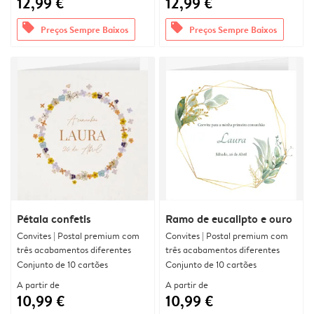
12,99 €
12,99 €
offers
offers
Preços Sempre Baixos
Preços Sempre Baixos
Pétala confetis
Ramo de eucalipto e ouro
Convites | Postal premium com
Convites | Postal premium com
três acabamentos diferentes
três acabamentos diferentes
Conjunto de 10 cartões
Conjunto de 10 cartões
A partir de
A partir de
10,99 €
10,99 €