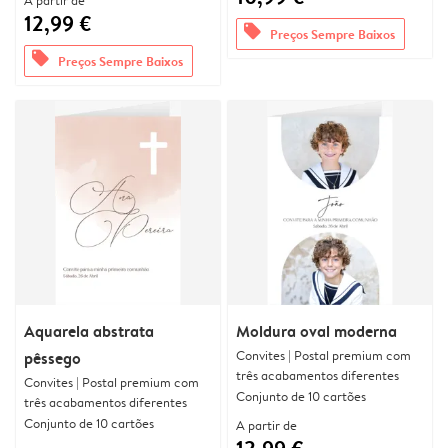
A partir de
12,99 €
offers
Preços Sempre Baixos
offers
Preços Sempre Baixos
Aquarela abstrata
Moldura oval moderna
Convites | Postal premium com
pêssego
três acabamentos diferentes
Convites | Postal premium com
Conjunto de 10 cartões
três acabamentos diferentes
Conjunto de 10 cartões
A partir de