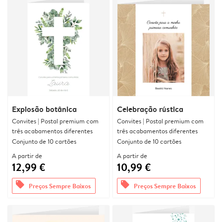
Explosão botânica
Celebração rústica
Convites | Postal premium com
Convites | Postal premium com
três acabamentos diferentes
três acabamentos diferentes
Conjunto de 10 cartões
Conjunto de 10 cartões
A partir de
A partir de
12,99 €
10,99 €
offers
offers
Preços Sempre Baixos
Preços Sempre Baixos