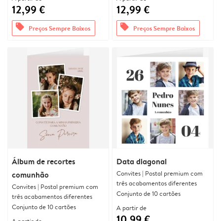
12,99 €
12,99 €
offers
offers
Preços Sempre Baixos
Preços Sempre Baixos
Álbum de recortes
Data diagonal
Convites | Postal premium com
comunhão
três acabamentos diferentes
Convites | Postal premium com
Conjunto de 10 cartões
três acabamentos diferentes
Conjunto de 10 cartões
A partir de
10,99 €