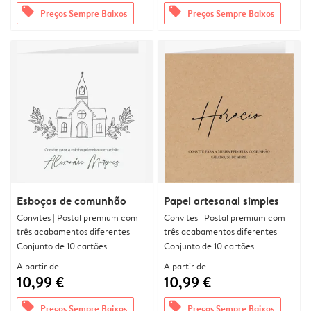
offers
offers
Preços Sempre Baixos
Preços Sempre Baixos
Esboços de comunhão
Papel artesanal simples
Convites | Postal premium com
Convites | Postal premium com
três acabamentos diferentes
três acabamentos diferentes
Conjunto de 10 cartões
Conjunto de 10 cartões
A partir de
A partir de
10,99 €
10,99 €
offers
offers
Preços Sempre Baixos
Preços Sempre Baixos