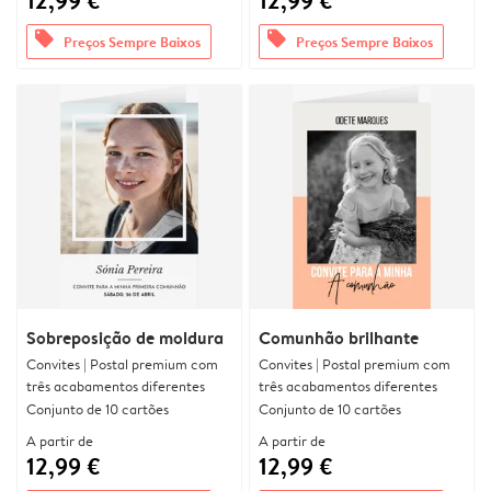
12,99 €
12,99 €
offers
offers
Preços Sempre Baixos
Preços Sempre Baixos
Sobreposição de moldura
Comunhão brilhante
Convites | Postal premium com
Convites | Postal premium com
três acabamentos diferentes
três acabamentos diferentes
Conjunto de 10 cartões
Conjunto de 10 cartões
A partir de
A partir de
12,99 €
12,99 €