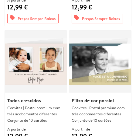
A partir de
A partir de
12,99 €
12,99 €
offers
offers
Preços Sempre Baixos
Preços Sempre Baixos
Todos crescidos
Filtro de cor parcial
Convites | Postal premium com
Convites | Postal premium com
três acabamentos diferentes
três acabamentos diferentes
Conjunto de 10 cartões
Conjunto de 10 cartões
A partir de
A partir de