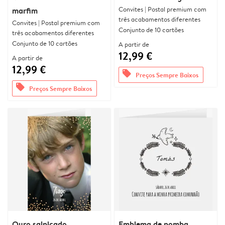
Convites | Postal premium com
marfim
três acabamentos diferentes
Convites | Postal premium com
Conjunto de 10 cartões
três acabamentos diferentes
Conjunto de 10 cartões
A partir de
12,99 €
A partir de
12,99 €
offers
Preços Sempre Baixos
offers
Preços Sempre Baixos
Ouro salpicado
Emblema de pomba