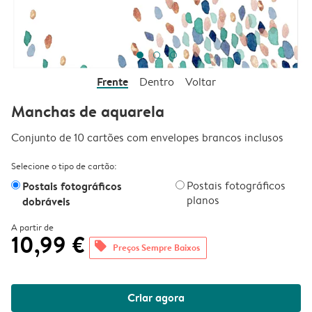
Frente
Dentro
Voltar
Manchas de aquarela
Conjunto de 10 cartões com envelopes brancos inclusos
Selecione o tipo de cartão:
Postais fotográficos
Postais fotográficos
planos
dobráveis
A partir de
10,99 €
offers
Preços Sempre Baixos
Criar agora