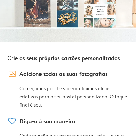
Crie os seus próprios cartões personalizados
image_placeholder
Adicione todas as suas fotografias
Começamos por lhe sugerir algumas ideias
criativas para o seu postal personalizado. O toque
final é seu.
heart
Diga-o à sua maneira
Cada criação oferece espaço para texto – ajuste,