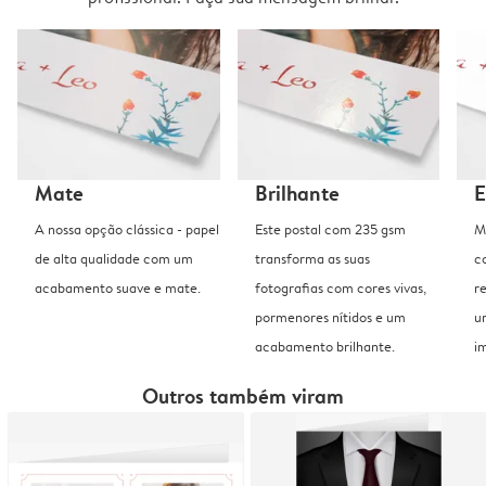
Mate
Brilhante
E
A nossa opção clássica - papel
Este postal com 235 gsm
M
de alta qualidade com um
transforma as suas
c
acabamento suave e mate.
fotografias com cores vivas,
r
pormenores nítidos e um
u
acabamento brilhante.
i
Outros também viram