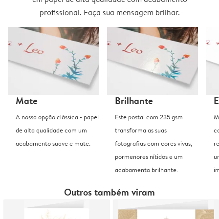
profissional. Faça sua mensagem brilhar.
Mate
Brilhante
E
A nossa opção clássica - papel
Este postal com 235 gsm
M
de alta qualidade com um
transforma as suas
c
acabamento suave e mate.
fotografias com cores vivas,
r
pormenores nítidos e um
u
acabamento brilhante.
i
Outros também viram