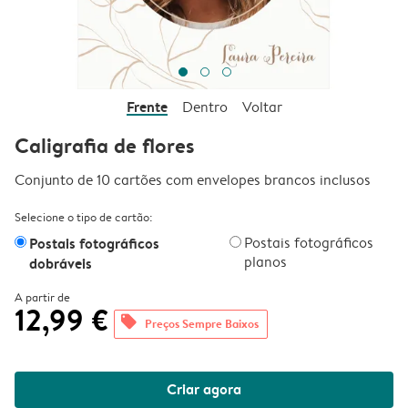
Frente
Dentro
Voltar
Caligrafia de flores
Conjunto de 10 cartões com envelopes brancos inclusos
Selecione o tipo de cartão:
Postais fotográficos
Postais fotográficos
planos
dobráveis
A partir de
12,99 €
offers
Preços Sempre Baixos
Criar agora