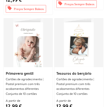
offers
Preços Sempre Baixos
offers
Preços Sempre Baixos
Primavera gentil
Tesouros do berçário
Cartões de agradecimento |
Cartões de agradecimento |
Postal premium com três
Postal premium com três
acabamentos diferentes
acabamentos diferentes
Conjunto de 10 cartões
Conjunto de 10 cartões
A partir de
A partir de
12,99 €
12,99 €