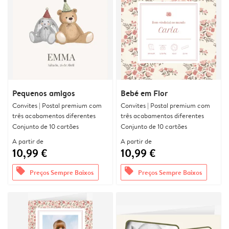
Pequenos amigos
Bebé em Flor
Convites | Postal premium com
Convites | Postal premium com
três acabamentos diferentes
três acabamentos diferentes
Conjunto de 10 cartões
Conjunto de 10 cartões
A partir de
A partir de
10,99 €
10,99 €
offers
offers
Preços Sempre Baixos
Preços Sempre Baixos