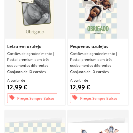
Letra em azulejo
Pequenos azulejos
Cartões de agradecimento |
Cartões de agradecimento |
Postal premium com três
Postal premium com três
acabamentos diferentes
acabamentos diferentes
Conjunto de 10 cartões
Conjunto de 10 cartões
A partir de
A partir de
12,99 €
12,99 €
offers
offers
Preços Sempre Baixos
Preços Sempre Baixos