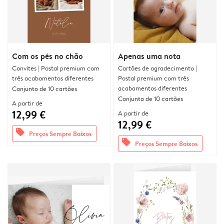
Com os pés no chão
Apenas uma nota
Convites | Postal premium com
Cartões de agradecimento |
três acabamentos diferentes
Postal premium com três
acabamentos diferentes
Conjunto de 10 cartões
Conjunto de 10 cartões
A partir de
12,99 €
A partir de
12,99 €
offers
Preços Sempre Baixos
offers
Preços Sempre Baixos