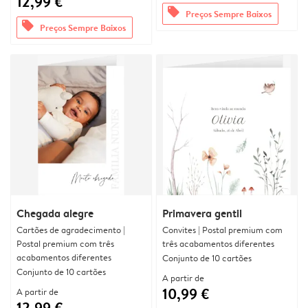
12,99 €
offers
Preços Sempre Baixos
offers
Preços Sempre Baixos
Chegada alegre
Primavera gentil
Cartões de agradecimento |
Convites | Postal premium com
Postal premium com três
três acabamentos diferentes
acabamentos diferentes
Conjunto de 10 cartões
Conjunto de 10 cartões
A partir de
10,99 €
A partir de
12,99 €