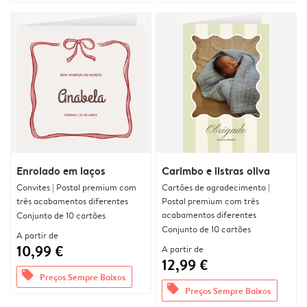
Enrolado em laços
Carimbo e listras oliva
Convites | Postal premium com
Cartões de agradecimento |
três acabamentos diferentes
Postal premium com três
acabamentos diferentes
Conjunto de 10 cartões
Conjunto de 10 cartões
A partir de
10,99 €
A partir de
12,99 €
offers
Preços Sempre Baixos
offers
Preços Sempre Baixos