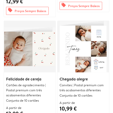
12,99 €
offers
Preços Sempre Baixos
offers
Preços Sempre Baixos
Felicidade de cereja
Chegada alegre
Cartões de agradecimento |
Convites | Postal premium com
Postal premium com três
três acabamentos diferentes
acabamentos diferentes
Conjunto de 10 cartões
Conjunto de 10 cartões
A partir de
10,99 €
A partir de