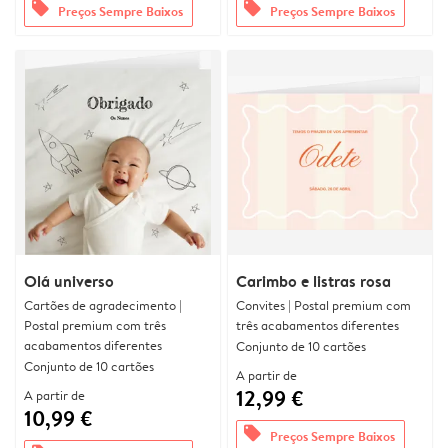
offers
offers
Preços Sempre Baixos
Preços Sempre Baixos
Olá universo
Carimbo e listras rosa
Cartões de agradecimento |
Convites | Postal premium com
Postal premium com três
três acabamentos diferentes
acabamentos diferentes
Conjunto de 10 cartões
Conjunto de 10 cartões
A partir de
12,99 €
A partir de
10,99 €
offers
Preços Sempre Baixos