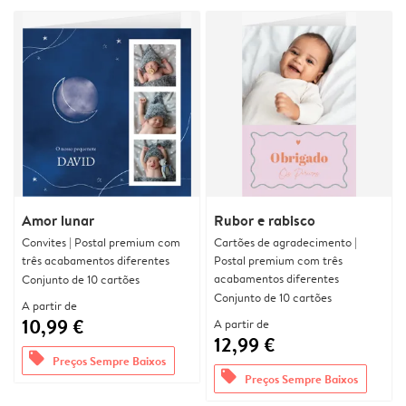
Amor lunar
Rubor e rabisco
Convites | Postal premium com
Cartões de agradecimento |
três acabamentos diferentes
Postal premium com três
acabamentos diferentes
Conjunto de 10 cartões
Conjunto de 10 cartões
A partir de
10,99 €
A partir de
12,99 €
offers
Preços Sempre Baixos
offers
Preços Sempre Baixos