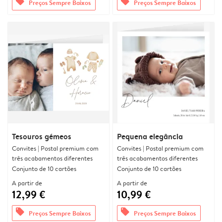
offers
offers
Preços Sempre Baixos
Preços Sempre Baixos
Tesouros gémeos
Pequena elegância
Convites | Postal premium com
Convites | Postal premium com
três acabamentos diferentes
três acabamentos diferentes
Conjunto de 10 cartões
Conjunto de 10 cartões
A partir de
A partir de
12,99 €
10,99 €
offers
offers
Preços Sempre Baixos
Preços Sempre Baixos