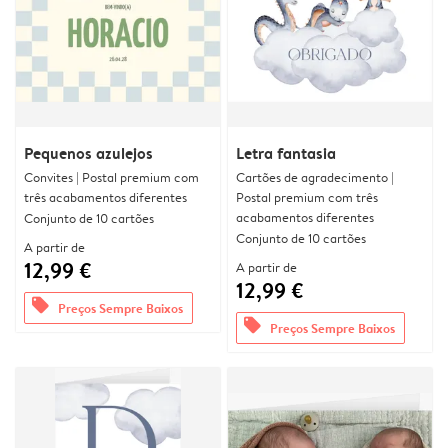
Pequenos azulejos
Letra fantasia
Convites | Postal premium com
Cartões de agradecimento |
três acabamentos diferentes
Postal premium com três
acabamentos diferentes
Conjunto de 10 cartões
Conjunto de 10 cartões
A partir de
12,99 €
A partir de
12,99 €
offers
Preços Sempre Baixos
offers
Preços Sempre Baixos