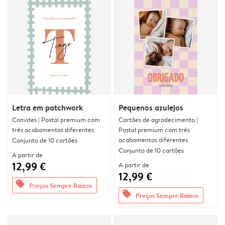
Letra em patchwork
Pequenos azulejos
Convites | Postal premium com
Cartões de agradecimento |
três acabamentos diferentes
Postal premium com três
acabamentos diferentes
Conjunto de 10 cartões
Conjunto de 10 cartões
A partir de
12,99 €
A partir de
12,99 €
offers
Preços Sempre Baixos
offers
Preços Sempre Baixos