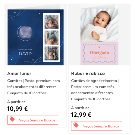
Amor lunar
Rubor e rabisco
Convites | Postal premium com
Cartões de agradecimento |
três acabamentos diferentes
Postal premium com três
acabamentos diferentes
Conjunto de 10 cartões
Conjunto de 10 cartões
A partir de
10,99 €
A partir de
12,99 €
offers
Preços Sempre Baixos
offers
Preços Sempre Baixos