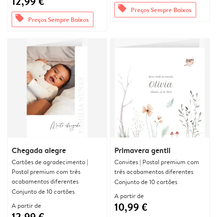
12,99 €
offers
Preços Sempre Baixos
offers
Preços Sempre Baixos
Chegada alegre
Primavera gentil
Cartões de agradecimento |
Convites | Postal premium com
Postal premium com três
três acabamentos diferentes
acabamentos diferentes
Conjunto de 10 cartões
Conjunto de 10 cartões
A partir de
10,99 €
A partir de
12,99 €