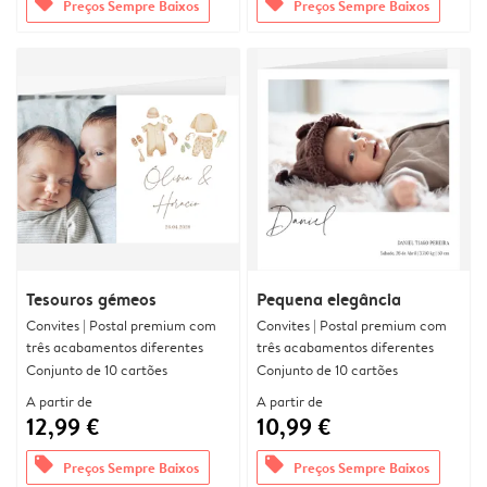
offers
offers
Preços Sempre Baixos
Preços Sempre Baixos
Tesouros gémeos
Pequena elegância
Convites | Postal premium com
Convites | Postal premium com
três acabamentos diferentes
três acabamentos diferentes
Conjunto de 10 cartões
Conjunto de 10 cartões
A partir de
A partir de
12,99 €
10,99 €
offers
offers
Preços Sempre Baixos
Preços Sempre Baixos