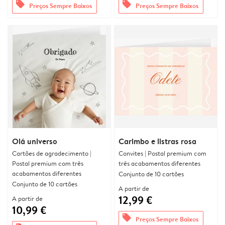
offers
offers
Preços Sempre Baixos
Preços Sempre Baixos
Olá universo
Carimbo e listras rosa
Cartões de agradecimento |
Convites | Postal premium com
Postal premium com três
três acabamentos diferentes
acabamentos diferentes
Conjunto de 10 cartões
Conjunto de 10 cartões
A partir de
12,99 €
A partir de
10,99 €
offers
Preços Sempre Baixos