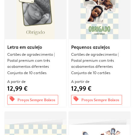
Letra em azulejo
Pequenos azulejos
Cartões de agradecimento |
Cartões de agradecimento |
Postal premium com três
Postal premium com três
acabamentos diferentes
acabamentos diferentes
Conjunto de 10 cartões
Conjunto de 10 cartões
A partir de
A partir de
12,99 €
12,99 €
offers
offers
Preços Sempre Baixos
Preços Sempre Baixos