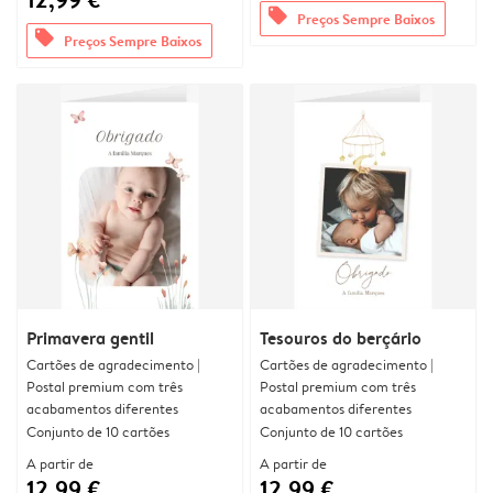
offers
Preços Sempre Baixos
offers
Preços Sempre Baixos
Primavera gentil
Tesouros do berçário
Cartões de agradecimento |
Cartões de agradecimento |
Postal premium com três
Postal premium com três
acabamentos diferentes
acabamentos diferentes
Conjunto de 10 cartões
Conjunto de 10 cartões
A partir de
A partir de
12,99 €
12,99 €