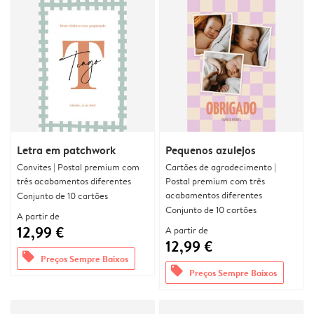
Letra em patchwork
Pequenos azulejos
Convites | Postal premium com
Cartões de agradecimento |
três acabamentos diferentes
Postal premium com três
acabamentos diferentes
Conjunto de 10 cartões
Conjunto de 10 cartões
A partir de
12,99 €
A partir de
12,99 €
offers
Preços Sempre Baixos
offers
Preços Sempre Baixos