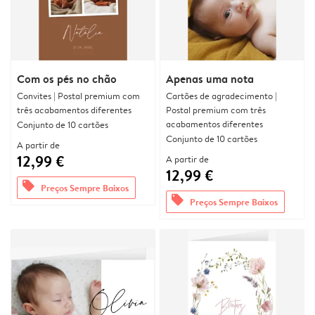
Com os pés no chão
Apenas uma nota
Convites | Postal premium com
Cartões de agradecimento |
três acabamentos diferentes
Postal premium com três
acabamentos diferentes
Conjunto de 10 cartões
Conjunto de 10 cartões
A partir de
12,99 €
A partir de
12,99 €
offers
Preços Sempre Baixos
offers
Preços Sempre Baixos