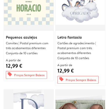
Pequenos azulejos
Letra fantasia
Convites | Postal premium com
Cartões de agradecimento |
três acabamentos diferentes
Postal premium com três
acabamentos diferentes
Conjunto de 10 cartões
Conjunto de 10 cartões
A partir de
12,99 €
A partir de
12,99 €
offers
Preços Sempre Baixos
offers
Preços Sempre Baixos