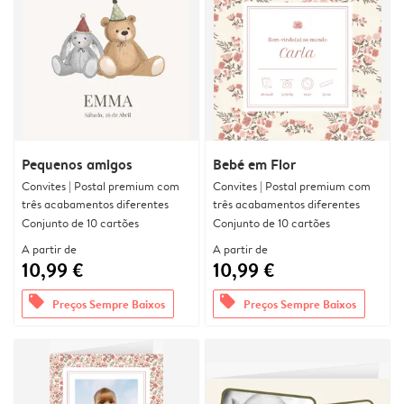
Pequenos amigos
Bebé em Flor
Convites | Postal premium com
Convites | Postal premium com
três acabamentos diferentes
três acabamentos diferentes
Conjunto de 10 cartões
Conjunto de 10 cartões
A partir de
A partir de
10,99 €
10,99 €
offers
offers
Preços Sempre Baixos
Preços Sempre Baixos