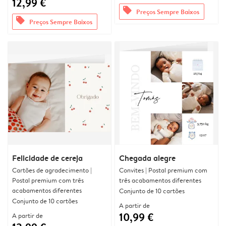
12,99 €
offers
Preços Sempre Baixos
offers
Preços Sempre Baixos
Felicidade de cereja
Chegada alegre
Cartões de agradecimento |
Convites | Postal premium com
Postal premium com três
três acabamentos diferentes
acabamentos diferentes
Conjunto de 10 cartões
Conjunto de 10 cartões
A partir de
10,99 €
A partir de