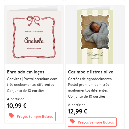
Enrolado em laços
Carimbo e listras oliva
Convites | Postal premium com
Cartões de agradecimento |
três acabamentos diferentes
Postal premium com três
acabamentos diferentes
Conjunto de 10 cartões
Conjunto de 10 cartões
A partir de
10,99 €
A partir de
12,99 €
offers
Preços Sempre Baixos
offers
Preços Sempre Baixos